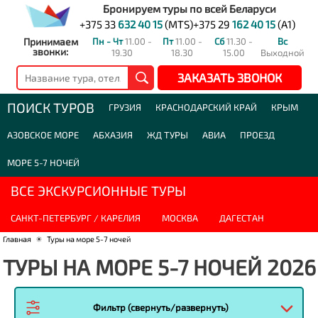
Бронируем туры по всей Беларуси
+375 33
632 40 15
(MTS)
+375 29
162 40 15
(A1)
Принимаем
Пн - Чт
11.00 -
Пт
11.00 -
Сб
11.30 -
Вс
звонки:
19.30
18.30
15.00
Выходной
ЗАКАЗАТЬ ЗВОНОК
ПОИСК ТУРОВ
ГРУЗИЯ
КРАСНОДАРСКИЙ КРАЙ
КРЫМ
АЗОВСКОЕ МОРЕ
АБХАЗИЯ
ЖД ТУРЫ
АВИА
ПРОЕЗД
МОРЕ 5-7 НОЧЕЙ
ВСЕ ЭКСКУРСИОННЫЕ ТУРЫ
САНКТ-ПЕТЕРБУРГ / КАРЕЛИЯ
МОСКВА
ДАГЕСТАН
Главная
☀
Туры на море 5-7 ночей
ТУРЫ НА МОРЕ 5-7 НОЧЕЙ 2026
Фильтр (свернуть/развернуть)