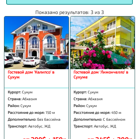
Показано результатов:
3
из
3
Гостевой дом 'Калипсо' в
Гостевой дом 'Лимончелло' в
Сухум
Сухуме
Курорт:
Сухум
Курорт:
Сухум
Страна:
Абхазия
Страна:
Абхазия
Район:
Сухум
Район:
Сухум
Расстояние до моря:
150 м
Расстояние до моря:
450 м
Дополнительно:
Без бассейна
Дополнительно:
С бассейном
Транспорт:
Автобус, ЖД
Транспорт:
Автобус, ЖД