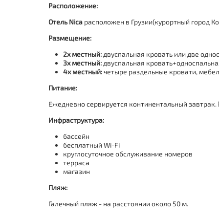
Расположение:
Отель Nica
расположен в Грузии(курортный город Ко
Размещение:
2х местный:
двуспальная кровать или две однос
3х местный:
двуспальная кровать+односпальная 
4х местный:
четыре раздельные кровати, мебель
Питание:
Ежедневно сервируется континентальный завтрак.
Инфраструктура:
бассейн
бесплатный Wi-Fi
круглосуточное обслуживание номеров
терраса
магазин
Пляж:
Галечный пляж - на расстоянии около 50 м.