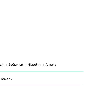
ск → Бобруйск → Жлобин → Гомель
 Гомель