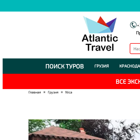
+
П
ПОИСК ТУРОВ
ГРУЗИЯ
КРАСНОДА
ВСЕ ЭК
Главная
☀
Грузия
☀
Nica