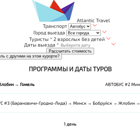
Atlantic Travel
Транспорт
Город выезда
Туристы *
2 взрослых без детей
Даты выезда *
Рассчитать стоимость
ель с другими на этом курорте?
ПРОГРАММЫ И ДАТЫ ТУРОВ
Жлобин → Гомель
АВТОБУС #2 Мин
С #3 (Барановичи-Гродно-Лида) → Минск → Бобруйск → Жлобин →
1 день