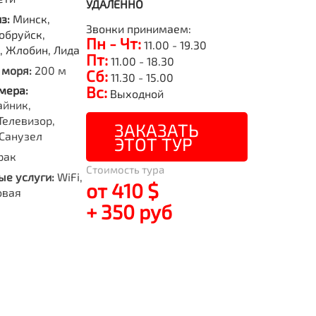
УДАЛЕННО
из:
Минск,
Звонки принимаем:
обруйск,
Пн - Чт:
11.00 - 19.30
о, Жлобин, Лида
Пт:
11.00 - 18.30
 моря:
200 м
Сб:
11.30 - 15.00
Вс:
мера:
Выходной
айник,
Телевизор,
ЗАКАЗАТЬ
Санузел
ЭТОТ ТУР
рак
Стоимость тура
е услуги:
WiFi,
от 410 $
овая
+ 350 руб