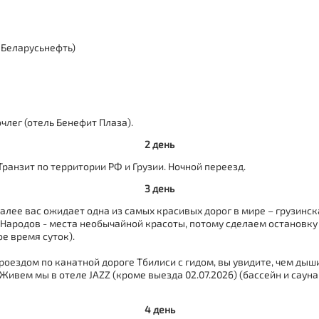
 Беларусьнефть)
очлег (отель Бенефит Плаза).
2 день
Транзит по территории РФ и Грузии. Ночной переезд.
3 день
лее вас ожидает одна из самых красивых дорог в мире – грузинск
Народов - места необычайной красоты, потому сделаем остановку 
е время суток).
оездом по канатной дороге Тбилиси с гидом, вы увидите, чем дыши
ивем мы в отеле JAZZ (кроме выезда 02.07.2026) (бассейн и сауна
4 день