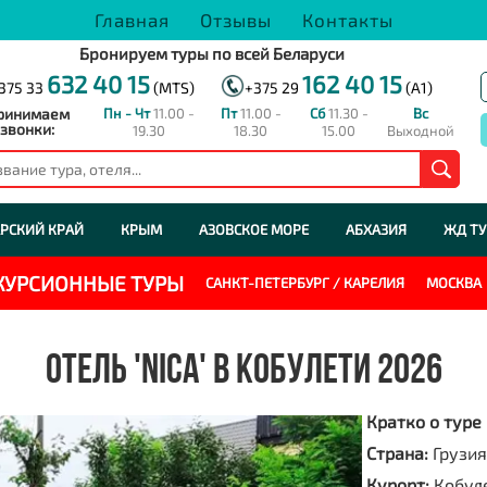
Главная
Отзывы
Контакты
Бронируем туры по всей Беларуси
632 40 15
162 40 15
375 33
(MTS)
+375 29
(A1)
ринимаем
Пн - Чт
11.00 -
Пт
11.00 -
Сб
11.30 -
Вс
звонки:
19.30
18.30
15.00
Выходной
РСКИЙ КРАЙ
КРЫМ
АЗОВСКОЕ МОРЕ
АБХАЗИЯ
ЖД Т
СКУРСИОННЫЕ ТУРЫ
САНКТ-ПЕТЕРБУРГ / КАРЕЛИЯ
МОСКВА
ОТЕЛЬ 'NICA' В КОБУЛЕТИ 2026
Кратко о туре
Страна:
Грузия
Курорт:
Кобул