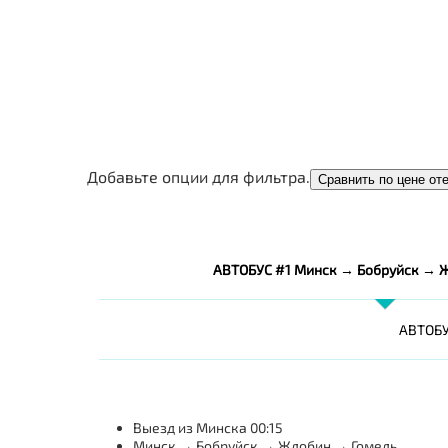
Добавьте опции для фильтра.
Сравнить по цене от
АВТОБУС #1 Минск → Бобруйск → 
АВТОБУ
Выезд из Минска 00:15
Минск → Бобруйск → Жлобин → Гомель