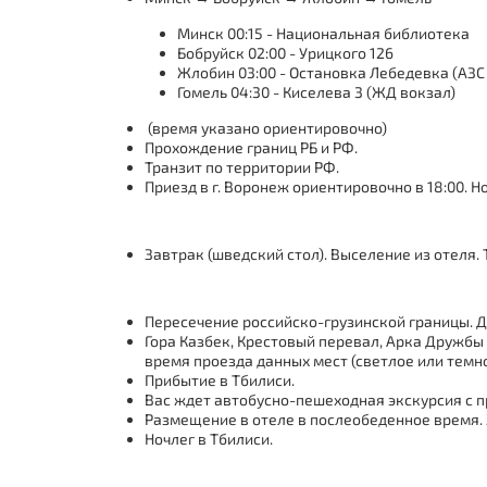
Минск 00:15 - Национальная библиотека
Бобруйск 02:00 - Урицкого 126
Жлобин 03:00 - Остановка Лебедевка (АЗС
Гомель 04:30 - Киселева 3 (ЖД вокзал)
(время указано ориентировочно)
Прохождение границ РБ и РФ.
Транзит по территории РФ.
Приезд в г. Воронеж ориентировочно в 18:00. Н
Завтрак (шведский стол). Выселение из отеля. 
Пересечение российско-грузинской границы. Да
Гора Казбек, Крестовый перевал, Арка Дружбы 
время проезда данных мест (светлое или темно
Прибытие в Тбилиси.
Вас ждет автобусно-пешеходная экскурсия с пр
Размещение в отеле в послеобеденное время. Ж
Ночлег в Тбилиси.