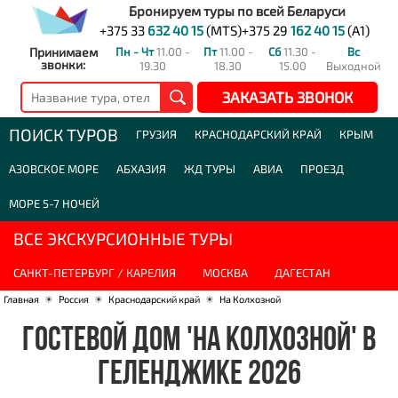
Бронируем туры по всей Беларуси
+375 33
632 40 15
(MTS)
+375 29
162 40 15
(A1)
Принимаем
Пн - Чт
11.00 -
Пт
11.00 -
Сб
11.30 -
Вс
звонки:
19.30
18.30
15.00
Выходной
ЗАКАЗАТЬ ЗВОНОК
ПОИСК ТУРОВ
ГРУЗИЯ
КРАСНОДАРСКИЙ КРАЙ
КРЫМ
АЗОВСКОЕ МОРЕ
АБХАЗИЯ
ЖД ТУРЫ
АВИА
ПРОЕЗД
МОРЕ 5-7 НОЧЕЙ
ВСЕ ЭКСКУРСИОННЫЕ ТУРЫ
САНКТ-ПЕТЕРБУРГ / КАРЕЛИЯ
МОСКВА
ДАГЕСТАН
Главная
☀
Россия
☀
Краснодарский край
☀
На Колхозной
ГОСТЕВОЙ ДОМ 'НА КОЛХОЗНОЙ' В
ГЕЛЕНДЖИКЕ 2026