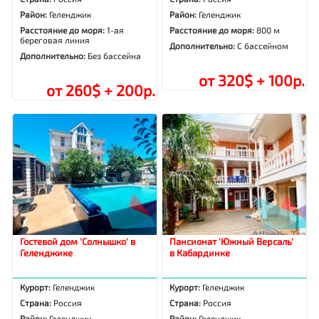
Район:
Геленджик
Район:
Геленджик
Расстояние до моря:
1-ая
Расстояние до моря:
800 м
береговая линия
Дополнительно:
С бассейном
Дополнительно:
Без бассейна
от 320$ + 100р.
от 260$ + 200р.
Гостевой дом 'Солнышко' в
Пансионат 'Южный Версаль'
Геленджике
в Кабардинке
Курорт:
Геленджик
Курорт:
Геленджик
Страна:
Россия
Страна:
Россия
Район:
Геленджик
Район:
Геленджик