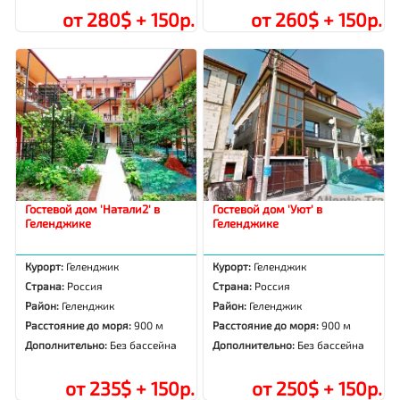
от 280$ + 150р.
от 260$ + 150р.
Гостевой дом 'Натали2' в
Гостевой дом 'Уют' в
Геленджике
Геленджике
Курорт:
Геленджик
Курорт:
Геленджик
Страна:
Россия
Страна:
Россия
Район:
Геленджик
Район:
Геленджик
Расстояние до моря:
900 м
Расстояние до моря:
900 м
Дополнительно:
Без бассейна
Дополнительно:
Без бассейна
от 235$ + 150р.
от 250$ + 150р.