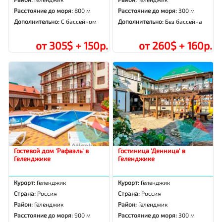
Расстояние до моря:
800 м
Расстояние до моря:
300 м
Дополнительно:
С бассейном
Дополнительно:
Без бассейна
от 305$ + 150р.
от 260$ + 160р.
Гостевой дом 'Рафаэль' в
Гостиница 'Денница' в
Геленджике
Геленджике
Курорт:
Геленджик
Курорт:
Геленджик
Страна:
Россия
Страна:
Россия
Район:
Геленджик
Район:
Геленджик
Расстояние до моря:
900 м
Расстояние до моря:
300 м