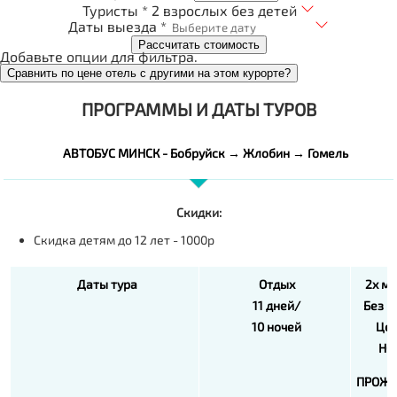
Туристы *
2 взрослых без детей
Даты выезда *
Рассчитать стоимость
Добавьте опции для фильтра.
Сравнить по цене отель с другими на этом курорте?
ПРОГРАММЫ И ДАТЫ ТУРОВ
АВТОБУС МИНСК - Бобруйск → Жлобин → Гомель
Скидки:
Скидка детям до 12 лет - 1000р
Даты тура
Отдых
2х м
11 дней/
Без п
10 ночей
Цен
НО
ПРОЖ