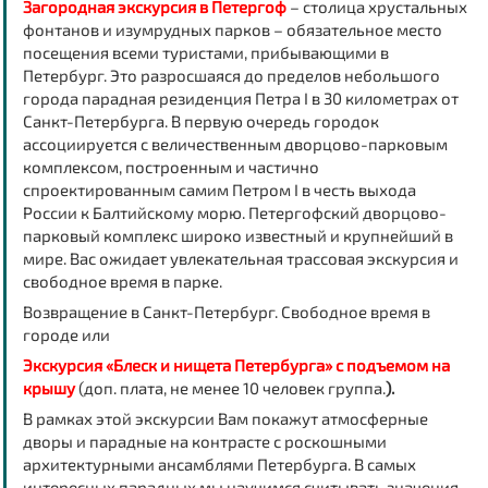
Загородная экскурсия в Петергоф
– столица хрустальных
фонтанов и изумрудных парков – обязательное место
посещения всеми туристами, прибывающими в
Петербург. Это разросшаяся до пределов небольшого
города парадная резиденция Петра I в 30 километрах от
Санкт-Петербурга. В первую очередь городок
ассоциируется с величественным дворцово-парковым
комплексом, построенным и частично
спроектированным самим Петром I в честь выхода
России к Балтийскому морю. Петергофский дворцово-
парковый комплекс широко известный и крупнейший в
мире. Вас ожидает увлекательная трассовая экскурсия и
свободное время в парке.
Возвращение в Санкт-Петербург. Свободное время в
городе или
Экскурсия «Блеск и нищета Петербурга» с подъемом на
крышу
(доп. плата, не менее 10 человек группа.
).
В рамках этой экскурсии Вам покажут атмосферные
дворы и парадные на контрасте с роскошными
архитектурными ансамблями Петербурга. В самых
интересных парадных мы научимся считывать значения