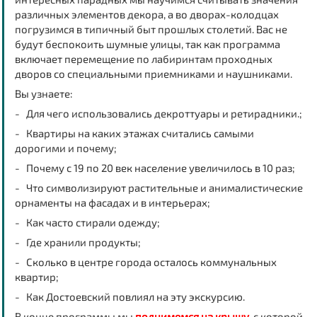
различных элементов декора, а во дворах-колодцах
погрузимся в типичный быт прошлых столетий. Вас не
будут беспокоить шумные улицы, так как программа
включает перемещение по лабиринтам проходных
дворов со специальными приемниками и наушниками.
Вы узнаете:
- Для чего использовались декроттуары и ретирадники.;
- Квартиры на каких этажах считались самыми
дорогими и почему;
- Почему с 19 по 20 век население увеличилось в 10 раз;
- Что символизируют растительные и анималистические
орнаменты на фасадах и в интерьерах;
- Как часто стирали одежду;
- Где хранили продукты;
- Сколько в центре города осталось коммунальных
квартир;
- Как Достоевский повлиял на эту экскурсию.
В конце программы мы
поднимемся на крышу
, с которой