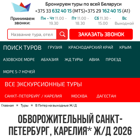
Бронируем туры по всей Беларуси
+375 33
632 40 15
(MTS)
+375 29
162 40 15
(A1)
Принимаем
Пн - Чт
11.00 -
Пт
11.00 -
Сб
11.30 -
Вс
звонки:
19.30
18.30
15.00
Выходной
ЗАКАЗАТЬ ЗВОНОК
ПОИСК ТУРОВ
ГРУЗИЯ
КРАСНОДАРСКИЙ КРАЙ
КРЫМ
АЗОВСКОЕ МОРЕ
АБХАЗИЯ
ЖД ТУРЫ
АВИА
ПРОЕЗД
МОРЕ 5-7 НОЧЕЙ
ВСЕ ЭКСКУРСИОННЫЕ ТУРЫ
САНКТ-ПЕТЕРБУРГ / КАРЕЛИЯ
МОСКВА
ДАГЕСТАН
Главная
☀
Туры
☀
В Питер на выходные Ж/Д
ОБВОРОЖИТЕЛЬНЫЙ САНКТ-
ПЕТЕРБУРГ, КАРЕЛИЯ* Ж/Д 2026