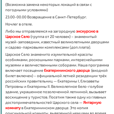
(Возможна замена некоторых локаций в связи с
погодными условиями)
23.00-00.00 Возвращение в Санкт-Петербург.
Ночлег в отеле.
Либо мы отправляемся на загородную
экскурсию в
Царское Село
(группа от 20 человек) – знаменитый
музей-заповедник, известный великолепными дворцами
и садово-парковыми комплексами (доп.плата).
Царское Село знаменито изумительной красоты
особняками, роскошными парками, интереснейшими
музеями и величественными соборами. Наша программа
включает посещение
Екатерининского дворца
(входной
билет включен) – официальной летней резиденции трёх
российских правительниц — Екатерины I, Елизаветы
Петровны и Екатерины II. Великолепное бело-голубое
здание, украшенное позолоченной лепниной, вызывает
восхищение у туристов. Посетим также одну из главных
достопримечательностей Царского села —
Янтарную
комнату
в Екатерининском дворце. Это копия
оригинальной комнаты, вывезенной немцами во время