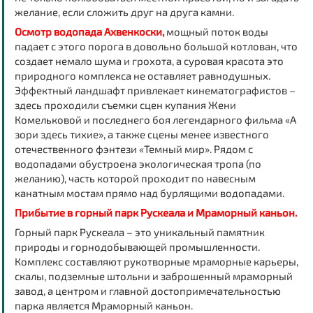
желание, если сложить друг на друга камни.
Осмотр водопада Ахвенкоски,
мощный поток воды
падает с этого порога в довольно большой котлован, что
создает немало шума и грохота, а суровая красота это
природного комплекса не оставляет равнодушных.
Эффектный ландшафт привлекает кинематографистов –
здесь проходили съемки сцен купания Жени
Комельковой и последнего боя легендарного фильма «А
зори здесь тихие», а также сцены менее известного
отечественного фэнтези «Темный мир». Рядом с
водопадами обустроена экологическая тропа (по
желанию), часть которой проходит по навесным
канатным мостам прямо над бурлящими водопадами.
Прибытие в горный парк Рускеала и Мраморный каньон.
Горный парк Рускеала – это уникальный памятник
природы и горнодобывающей промышленности.
Комплекс составляют рукотворные мраморные карьеры,
скалы, подземные штольни и заброшенный мраморный
завод, а центром и главной достопримечательностью
парка является Мраморный каньон.