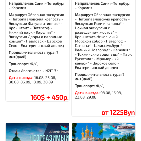
Направление:
Санкт-Петербург
Направление:
Санкт-Петербург
- Карелия
- Карелия
Маршрут:
Обзорная экскурсия
Маршрут:
Обзорная экскурсия
- Петропавловская крепость -
- Петропавловскую крепость -
Экскурсии Факультативные* -
Экскурсия Реки и каналы* -
Кронштадт - Петергоф -
Ночная экскурсия с
Нижний парк - Карелия* -
разведением мостов* -
Экскурсия Дворы и парадные +
Кронштадт-Никольский
крыши* - Павловск - Царское
Морской собор - Петергоф -
Село - Екатерининский дворец
Гатчина* - Шлиссельбург.* -
Великий Новгород* - Карелия*
Продолжительность тура:
7
- Тохминские водопады* - Парк
дня(дней)
Рускеала* - Мраморный
каньон* - Царское село -
Транспорт:
Ж/Д
Екатерининский дворец
Отель:
Апарт-отель IN2IT 3*
Продолжительность тура:
7
Даты выезда:
16.08, 23.08,
дня(дней)
30.08, 06.09, 13.09, 20.09
Транспорт:
Ж/Д
Даты выезда:
08.08, 15.08,
160$ + 450р.
22.08, 29.08
от 1225Byn