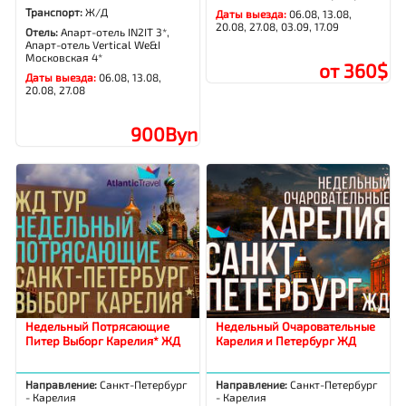
Транспорт:
Ж/Д
Даты выезда:
06.08, 13.08,
20.08, 27.08, 03.09, 17.09
Отель:
Апарт-отель IN2IT 3*,
Апарт-отель Vertical We&I
Московская 4*
от 360$
Даты выезда:
06.08, 13.08,
20.08, 27.08
900Byn
Недельный Потрясающие
Недельный Очаровательные
Питер Выборг Карелия* ЖД
Карелия и Петербург ЖД
Направление:
Санкт-Петербург
Направление:
Санкт-Петербург
- Карелия
- Карелия