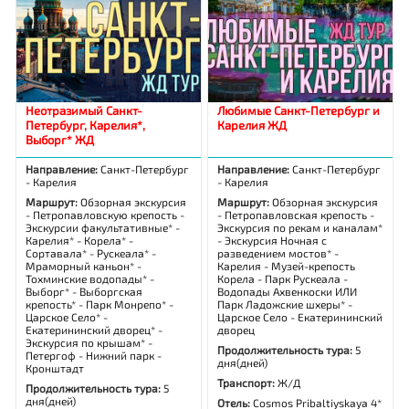
Неотразимый Санкт-
Любимые Санкт-Петербург и
Петербург, Карелия*,
Карелия ЖД
Выборг* ЖД
Направление:
Санкт-Петербург
Направление:
Санкт-Петербург
- Карелия
- Карелия
Маршрут:
Обзорная экскурсия
Маршрут:
Обзорная экскурсия
- Петропавловскую крепость -
- Петропавловская крепость -
Экскурсии факультативные* -
Экскурсия по рекам и каналам*
Карелия* - Корела* -
- Экскурсия Ночная с
Сортавала* - Рускеала* -
разведением мостов* -
Мраморный каньон* -
Карелия - Музей-крепость
Тохминские водопады* -
Корела - Парк Рускеала -
Выборг* - Выборгская
Водопады Ахвенкоски ИЛИ
крепость* - Парк Монрепо* -
Парк Ладожские шхеры* -
Царское Село* -
Царское Село - Екатерининский
Екатерининский дворец* -
дворец
Экскурсия по крышам* -
Продолжительность тура:
5
Петергоф - Нижний парк -
дня(дней)
Кронштадт
Транспорт:
Ж/Д
Продолжительность тура:
5
дня(дней)
Отель:
Cosmos Pribaltiyskaya 4*