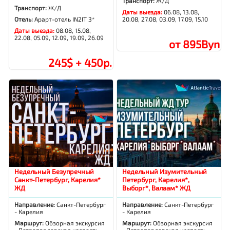
Транспорт:
Ж/Д
Транспорт:
Ж/Д
Даты выезда:
06.08, 13.08,
Отель:
Арарт-отель IN2IT 3*
20.08, 27.08, 03.09, 17.09, 15.10
Даты выезда:
08.08, 15.08,
22.08, 05.09, 12.09, 19.09, 26.09
от 895Byn
245$ + 450р.
Недельный Безупречный
Недельный Изумительный
Санкт-Петербург, Карелия*
Петербург, Карелия*,
ЖД
Выборг*, Валаам* ЖД
Направление:
Санкт-Петербург
Направление:
Санкт-Петербург
- Карелия
- Карелия
Маршрут:
Обзорная экскурсия
Маршрут:
Обзорная экскурсия