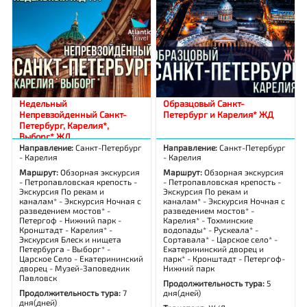
Недельный
Образцовый Санкт-
Непревзойденный Санкт-
Петербург и Карелия* ЖД
Петербург, Карелия*,
Выборг* ЖД
Направление:
Санкт-Петербург
Направление:
Санкт-Петербург
- Карелия
- Карелия
Маршрут:
Обзорная экскурсия
Маршрут:
Обзорная экскурсия
- Петропавловская крепость -
- Петропавловская крепость -
Экскурсия По рекам и
Экскурсия По рекам и
каналам* - Экскурсия Ночная с
каналам* - Экскурсия Ночная с
разведением мостов* -
разведением мостов* -
Петергоф - Нижний парк -
Карелия* - Тохминские
Кронштадт - Карелия* -
водопады* - Рускеала* -
Экскурсия Блеск и нищета
Сортавала* - Царское село* -
Петербурга - Выборг* -
Екатерининский дворец и
Царское Село - Екатерининский
парк* - Кронштадт - Петергоф-
дворец - Музей-Заповедник
Нижний парк
Павловск
Продолжительность тура:
5
Продолжительность тура:
7
дня(дней)
дня(дней)