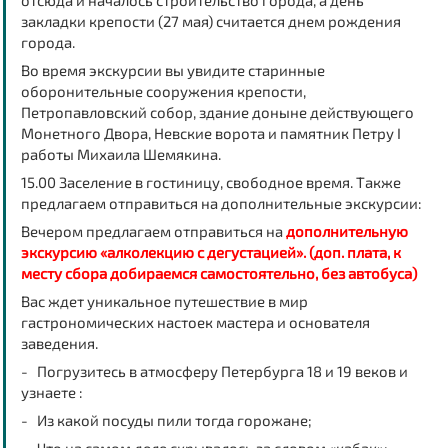
отсюда и началось строительство города, а день
закладки крепости (27 мая) считается днем рождения
города.
Во время экскурсии вы увидите старинные
оборонительные сооружения крепости,
Петропавловский собор, здание доныне действующего
Монетного Двора, Невские ворота и памятник Петру I
работы Михаила Шемякина.
15.00 Заселение в гостиницу, свободное время.
Также
предлагаем отправиться на дополнительные экскурсии:
Вечером предлагаем отправиться на
дополнительную
экскурсию «алколекцию с дегустацией». (доп. плата
, к
месту сбора добираемся самостоятельно, без автобуса)
Вас ждет уникальное путешествие в мир
гастрономических настоек мастера и основателя
заведения.
- Погрузитесь в атмосферу Петербурга 18 и 19 веков и
узнаете :
- Из какой посуды пили тогда горожане;