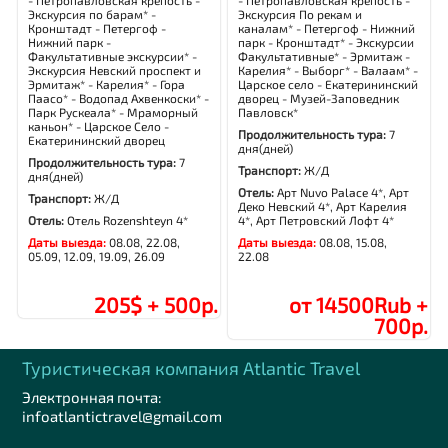
- Петропавловская крепость -
- Петропавловская крепость -
Экскурсия по барам* -
Экскурсия По рекам и
Кронштадт - Петергоф -
каналам* - Петергоф - Нижний
Нижний парк -
парк - Кронштадт* - Экскурсии
Факультативные экскурсии* -
Факультативные* - Эрмитаж -
Экскурсия Невский проспект и
Карелия* - Выборг* - Валаам* -
Эрмитаж* - Карелия* - Гора
Царское село - Екатерининский
Паасо* - Водопад Ахвенкоски* -
дворец - Музей-Заповедник
Парк Рускеала* - Мраморный
Павловск*
каньон* - Царское Село -
Продолжительность тура:
7
Екатерининский дворец
дня(дней)
Продолжительность тура:
7
Транспорт:
Ж/Д
дня(дней)
Отель:
Арт Nuvo Palace 4*, Арт
Транспорт:
Ж/Д
Деко Невский 4*, Арт Карелия
Отель:
Отель Rozenshteyn 4*
4*, Арт Петровский Лофт 4*
Даты выезда:
08.08, 22.08,
Даты выезда:
08.08, 15.08,
05.09, 12.09, 19.09, 26.09
22.08
205$ + 500р.
от 14500Rub +
700р.
Туристическая компания Аtlantic Travel
Электронная почта:
infoatlantictravel@gmail.com