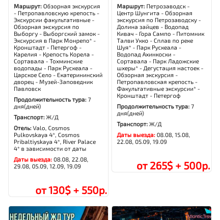
Маршрут:
Обзорная экскурсия
Маршрут:
Петрозаводск -
- Петропавловскую крепость -
Центр Шунгита - Обзорная
Экскурсии факультативные -
экскурсия по Петрозаводску -
Обзорная экскурсия по
Долина зайцев - Водопад
Выборгу - Выборгский замок -
Кивач - Гора Сампо - Питомник
Экскурсия в Парк Монрепо* -
Талви Укко - Сплав по реке
Кронштадт - Петергоф -
Шуя* - Парк Рускеала -
Карелия - Крепость Корела -
Водопад Ахинкоски -
Сортавала - Тохминские
Сортавала - Парк Ладожские
водопады - Парк Рускеала -
шхеры* - Дегустация настоек -
Царское Село - Екатерининский
Обзорная экскурсия -
дворец - Музей-Заповедник
Петропавловская крепость -
Павловск
Факультативные экскурсии* -
Кронштадт - Петергоф
Продолжительность тура:
7
дня(дней)
Продолжительность тура:
7
дня(дней)
Транспорт:
Ж/Д
Транспорт:
Ж/Д
Отель:
Valo, Cosmos
Pulkovskaya 4*, Cosmos
Даты выезда:
08.08, 15.08,
Pribaltiyskaya 4*, River Palace
22.08, 05.09, 19.09
4* в зависимости от даты
Даты выезда:
08.08, 22.08,
от 265$ + 500р.
29.08, 05.09, 12.09, 19.09
от 130$ + 550р.