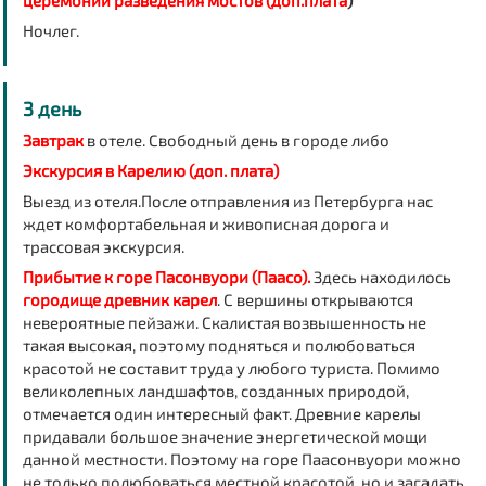
церемонии разведения мостов (доп.плата
)
Ночлег.
3 день
Завтрак
в отеле. Свободный день в городе либо
Экскурсия в Карелию (доп. плата)
Выезд из отеля.После отправления из Петербурга нас
ждет комфортабельная и живописная дорога и
трассовая экскурсия.
Прибытие к горе Пасонвуори (Паасо).
Здесь находилось
городище древник карел
. С вершины открываются
невероятные пейзажи. Скалистая возвышенность не
такая высокая, поэтому подняться и полюбоваться
красотой не составит труда у любого туриста. Помимо
великолепных ландшафтов, созданных природой,
отмечается один интересный факт. Древние карелы
придавали большое значение энергетической мощи
данной местности. Поэтому на горе Паасонвуори можно
не только полюбоваться местной красотой, но и загадать