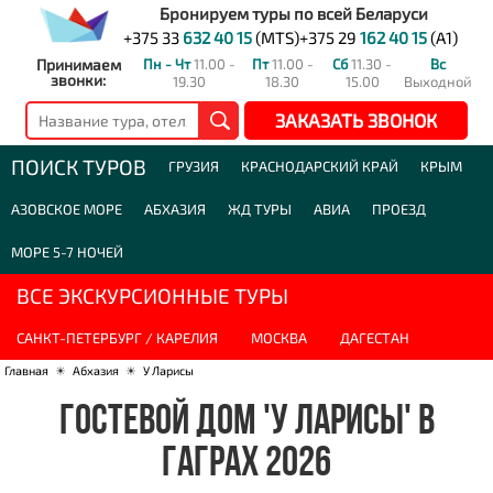
Бронируем туры по всей Беларуси
+375 33
632 40 15
(MTS)
+375 29
162 40 15
(A1)
Принимаем
Пн - Чт
11.00 -
Пт
11.00 -
Сб
11.30 -
Вс
звонки:
19.30
18.30
15.00
Выходной
ЗАКАЗАТЬ ЗВОНОК
ПОИСК ТУРОВ
ГРУЗИЯ
КРАСНОДАРСКИЙ КРАЙ
КРЫМ
АЗОВСКОЕ МОРЕ
АБХАЗИЯ
ЖД ТУРЫ
АВИА
ПРОЕЗД
МОРЕ 5-7 НОЧЕЙ
ВСЕ ЭКСКУРСИОННЫЕ ТУРЫ
САНКТ-ПЕТЕРБУРГ / КАРЕЛИЯ
МОСКВА
ДАГЕСТАН
Главная
☀
Абхазия
☀
У Ларисы
ГОСТЕВОЙ ДОМ 'У ЛАРИСЫ' В
ГАГРАХ 2026