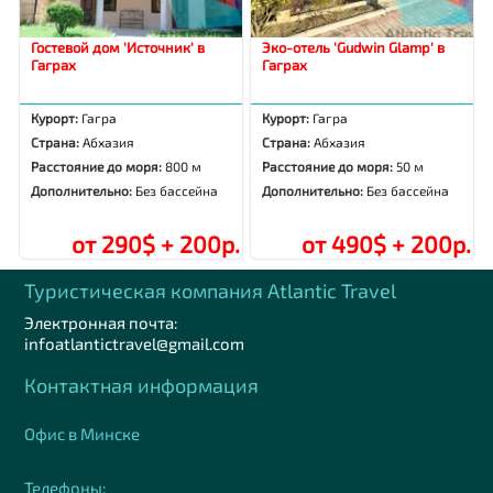
Гостевой дом 'Источник' в
Эко-отель 'Gudwin Glamp' в
Гаграх
Гаграх
Курорт:
Гагра
Курорт:
Гагра
Страна:
Абхазия
Страна:
Абхазия
Расстояние до моря:
800 м
Расстояние до моря:
50 м
Дополнительно:
Без бассейна
Дополнительно:
Без бассейна
от 290$ + 200р.
от 490$ + 200р.
Туристическая компания Аtlantic Travel
Электронная почта:
infoatlantictravel@gmail.com
Контактная информация
Офис в Минске
Телефоны: