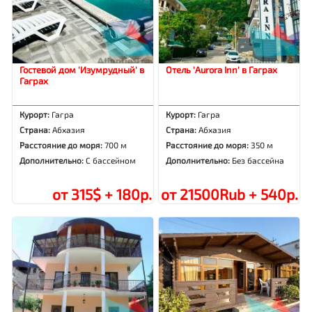
Гостевой дом 'Изумрудный' в
Отель 'Aurora Inn' в Гаграх
Гаграх
Курорт:
Гагра
Курорт:
Гагра
Страна:
Абхазия
Страна:
Абхазия
Расстояние до моря:
700 м
Расстояние до моря:
350 м
Дополнительно:
С бассейном
Дополнительно:
Без бассейна
от 315$ + 180р.
от 21500Rub + 540р.