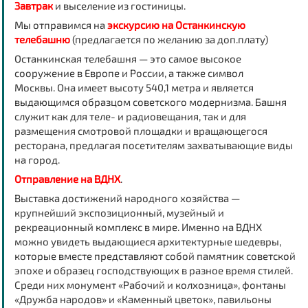
Завтрак
и выселение из гостиницы.
Мы отправимся на
экскурсию на
Останкинскую
телебашню
(предлагается по желанию за доп.плату)
Останкинская телебашня — это самое высокое
сооружение в Европе и России, а также символ
Москвы. Она имеет высоту 540,1 метра и является
выдающимся образцом советского модернизма. Башня
служит как для теле- и радиовещания, так и для
размещения смотровой площадки и вращающегося
ресторана, предлагая посетителям захватывающие виды
на город.
Отправление на ВДНХ
.
Выставка достижений народного хозяйства —
крупнейший экспозиционный, музейный и
рекреационный комплекс в мире. Именно на ВДНХ
можно увидеть выдающиеся архитектурные шедевры,
которые вместе представляют собой памятник советской
эпохе и образец господствующих в разное время стилей.
Среди них монумент «Рабочий и колхозница», фонтаны
«Дружба народов» и «Каменный цветок», павильоны