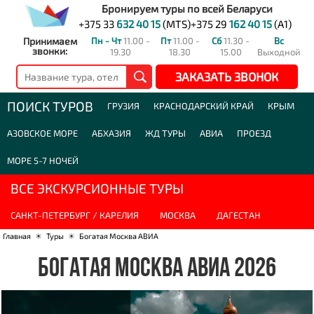
Бронируем туры по всей Беларуси
+375 33
632 40 15
(MTS)
+375 29
162 40 15
(A1)
Принимаем
Пн - Чт
11.00 -
Пт
11.00 -
Сб
11.30 -
Вс
звонки:
19.30
18.30
15.00
Выходной
ЗАКАЗАТЬ ЗВОНОК
ПОИСК ТУРОВ
ГРУЗИЯ
КРАСНОДАРСКИЙ КРАЙ
КРЫМ
АЗОВСКОЕ МОРЕ
АБХАЗИЯ
ЖД ТУРЫ
АВИА
ПРОЕЗД
МОРЕ 5-7 НОЧЕЙ
ВСЕ ЭКСКУРСИОННЫЕ ТУРЫ
САНКТ-ПЕТЕРБУРГ / КАРЕЛИЯ
МОСКВА
ДАГЕСТАН
Главная
☀
Туры
☀
Богатая Москва АВИА
БОГАТАЯ МОСКВА АВИА 2026