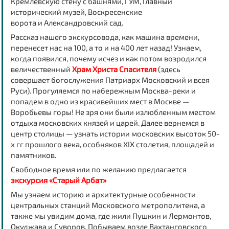
Кремлевскую стену
с башнями
, ГУМ, Главный
исторический музей, Воскресенские
ворота
и
Александровский сад.
Рассказ нашего экскурсовода, как машина времени,
перенесет нас на 100, а то и на 400 лет назад! Узнаем,
когда появился, почему исчез и как потом возродился
величественный
Храм Христа Спасителя
(здесь
совершает богослужения Патриарх Московский и всея
Руси). Прогуляемся по набережным Москва-реки и
попадем в одно из красивейших мест в Москве —
Воробьевы горы! Не зря они были излюбленным местом
отдыха московских князей и царей. Далее вернемся в
центр столицы — узнать истории московских высоток 50-
х гг прошлого века, особняков ХIХ столетия, площадей и
памятников.
Свободное время или по желанию предлагается
экскурсия
«Старый Арбат»
Мы узнаем историю и архитектурные особенности
центральных станций Московского метрополитена, а
также мы увидим дома, где жили Пушкин и Лермонтов,
Окуджава и Суворов. Побываем возле Вахтанговского