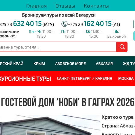
Главная
Отзывы
Контакты
Бронируем туры по всей Беларуси
632 40 15
162 40 15
375 33
(MTS)
+375 29
(A1)
ринимаем
Пн - Чт
11.00 -
Пт
11.00 -
Сб
11.30 -
Вс
звонки:
19.30
18.30
15.00
Выходной
РСКИЙ КРАЙ
КРЫМ
АЗОВСКОЕ МОРЕ
АБХАЗИЯ
ЖД Т
СКУРСИОННЫЕ ТУРЫ
САНКТ-ПЕТЕРБУРГ / КАРЕЛИЯ
МОСКВА
ГОСТЕВОЙ ДОМ 'НОБИ' В ГАГРАХ 2026
Кратко о туре
Страна:
Абхаз
Курорт:
Гагра