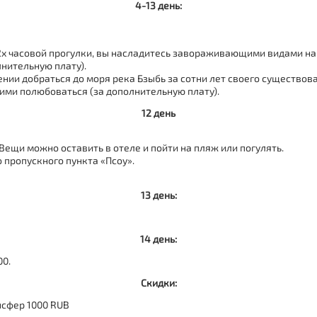
4-13 день:
2х часовой прогулки, вы насладитесь завораживающими видами на
лнительную плату).
ении добраться до моря река Бзыбь за сотни лет своего существо
 ими полюбоваться (за дополнительную плату).
12 день
 Вещи можно оставить в отеле и пойти на пляж или погулять.
 пропускного пункта «Псоу».
13 день:
14 день:
00.
Скидки:
нсфер 1000 RUB