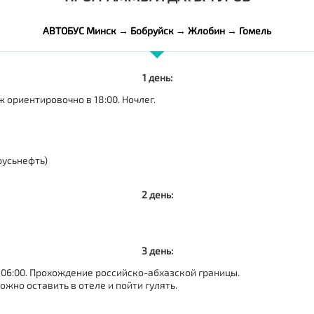
АВТОБУС Минск → Бобруйск → Жлобин → Гомель
1 день:
ж ориентировочно в 18:00. Ночлег.
русьнефть)
2 день:
3 день:
в 06:00. Прохождение российско-абхазской границы.
ожно оставить в отеле и пойти гулять.