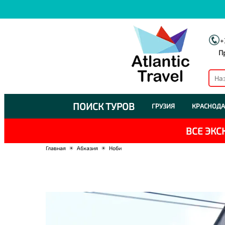
+
П
ПОИСК ТУРОВ
ГРУЗИЯ
КРАСНОДА
ВСЕ ЭК
Главная
☀
Абхазия
☀
Ноби