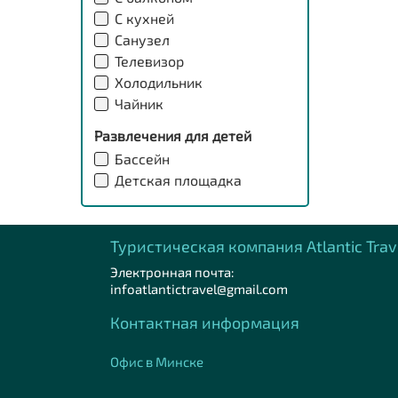
С кухней
Санузел
Телевизор
Холодильник
Чайник
Развлечения для детей
Бассейн
Детская площадка
Туристическая компания Аtlantic Trav
Электронная почта:
infoatlantictravel@gmail.com
Контактная информация
Офис в Минске