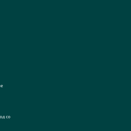
ие
ход со