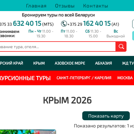
Главная
Отзывы
Контакты
Бронируем туры по всей Беларуси
632 40 15
162 40 15
375 33
(MTS)
+375 29
(A1)
ринимаем
Пн - Чт
11.00 -
Пт
11.00 -
Сб
11.30 -
Вс
звонки:
19.30
18.30
15.00
Выходной
РСКИЙ КРАЙ
КРЫМ
АЗОВСКОЕ МОРЕ
АБХАЗИЯ
ЖД Т
СКУРСИОННЫЕ ТУРЫ
САНКТ-ПЕТЕРБУРГ / КАРЕЛИЯ
МОСКВА
КРЫМ 2026
Показать карту
Показано результатов:
1
и