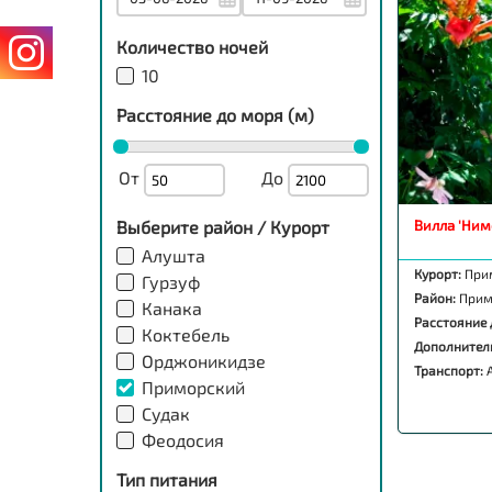
Количество ночей
10
Расстояние до моря (м)
От
До
Выберите район / Курорт
Вилла 'Ним
Алушта
Курорт:
При
Гурзуф
Район:
Прим
Канака
Расстояние 
Коктебель
Дополнител
Орджоникидзе
Транспорт:
Приморский
Судак
Феодосия
Тип питания