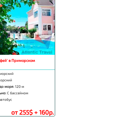
фей' в Приморском
морский
орский
до моря:
120 м
ьно:
С бассейном
Автобус
от 255$ + 160р.