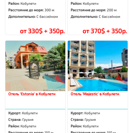
Район:
Кобулети
Район:
Кобулети
Расстояние до моря:
300 м
Расстояние до моря:
200 м
Дополнительно:
С бассейном
Дополнительно:
С бассейном
от 330$ + 350р.
от 370$ + 350р.
Отель 'Estonia' в Кобулети
Отель 'Majestic' в Кобулети
Курорт:
Кобулети
Курорт:
Кобулети
Страна:
Грузия
Страна:
Грузия
Район:
Кобулети
Район:
Кобулети
Расстояние до моря:
150 м
Расстояние до моря:
150 м