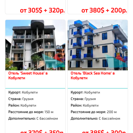
от 305$ + 320р.
от 380$ + 200р.
Отель 'Sweet House' в
Отель 'Black Sea Home' в
Кобулети
Кобулети
Курорт:
Кобулети
Курорт:
Кобулети
Страна:
Грузия
Страна:
Грузия
Район:
Кобулети
Район:
Кобулети
Расстояние до моря:
150 м
Расстояние до моря:
200 м
Дополнительно:
С бассейном
Дополнительно:
С бассейном
от 370$ + 350р.
от 385$ + 300р.