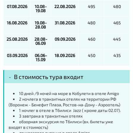
07.08.2026
10.08-
22.08.2026
495
480
19.08
16.08.2026
19.08-
31.08.2026
480
465
28.08
25.08.2026
28.08-
09.09.2026
460
445
06.09
03.09.2026
06.06-
18.09.2026
450
435
15.09
В стоимость тура входит
10 дней /9 ночей на море в Кобулети в отеле Amigo
2 ночлега в транзитных отелях на территории РФ
(Воронеж - Бенефит Плаза, Ростов-на-Дону - Аэроотель)
1 ночлег в отеле в Тбилиси Jazz ( кроме даты 02.07).
3 завтрака в транзитных отелях
обзорная экскурсия по Тбилиси (вх. билеты уже
входят в стоимость)
двухразовое питание в отеле Amigo