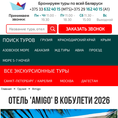
Бронируем туры по всей Беларуси
+375 33
632 40 15
(MTS)
+375 29
162 40 15
(A1)
Принимаем
Пн - Чт
11.00 -
Пт
11.00 -
Сб
11.30 -
Вс
звонки:
19.30
18.30
15.00
Выходной
ЗАКАЗАТЬ ЗВОНОК
ПОИСК ТУРОВ
ГРУЗИЯ
КРАСНОДАРСКИЙ КРАЙ
КРЫМ
АЗОВСКОЕ МОРЕ
АБХАЗИЯ
ЖД ТУРЫ
АВИА
ПРОЕЗД
МОРЕ 5-7 НОЧЕЙ
ВСЕ ЭКСКУРСИОННЫЕ ТУРЫ
САНКТ-ПЕТЕРБУРГ / КАРЕЛИЯ
МОСКВА
ДАГЕСТАН
Главная
☀
Грузия
☀
Amigo
ОТЕЛЬ 'AMIGO' В КОБУЛЕТИ 2026