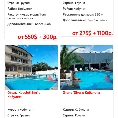
Страна:
Грузия
Страна:
Грузия
Район:
Кобулети
Район:
Кобулети
Расстояние до моря:
1-ая
Расстояние до моря:
350 м
береговая линия
Дополнительно:
Без бассейна
Дополнительно:
С бассейном
от 275$ + 1100р.
от 550$ + 300р.
Отель 'Kobuleti Inn' в
Отель 'Diva' в Кобулети
Кобулети
Курорт:
Кобулети
Курорт:
Кобулети
Страна:
Грузия
Страна:
Грузия