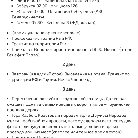
Минск 00:15 - Национальная библиотека
Бобруйск 02:00 - Урицкого 126
Жлобин 03:00 - Остановка Лебедевка (АЗС
Беларусьнефть)
Гомель 04:30 - Киселева 3 (ЖД вокзал)
(время указано ориентировочно)
Прохождение границ РБ и РФ.
Транзит по территории РФ.
Приезд в г. Воронеж ориентировочно в 18:00. Ночлег (отель
Бенефит Плаза).
2 день
Завтрак (шведский стол). Выселение из отеля. Транзит по
территории РФ и Грузии. Ночной переезд.
3 день
Пересечение российско-грузинской границы. Далее вас
ожидает одна из самых красивых дорог в мире – грузинская
военная дорога.
Гора Казбек, Крестовый перевал, Арка Дружбы Народов -
места необычайной красоты, потому сделаем остановку для
фото, если будут позволять погодные условия и время
проезда данных мест (светлое или темное время суток).
Прибытие в Тбилиси.