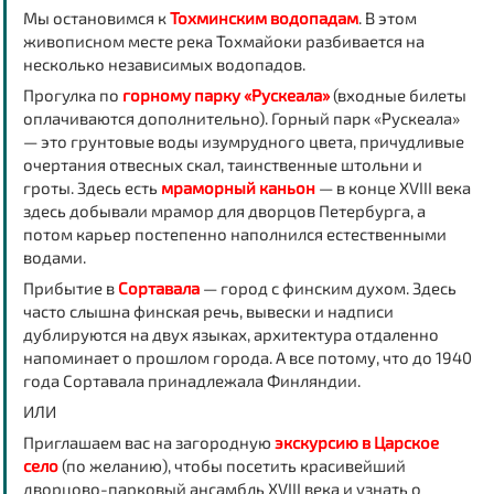
Мы остановимся к
Тохминским водопадам
. В этом
живописном месте река Тохмайоки разбивается на
несколько независимых водопадов.
Прогулка по
горному парку «Рускеала»
(входные билеты
оплачиваются дополнительно). Горный парк «Рускеала»
— это грунтовые воды изумрудного цвета, причудливые
очертания отвесных скал, таинственные штольни и
гроты. Здесь есть
мраморный каньон
— в конце XVIII века
здесь добывали мрамор для дворцов Петербурга, а
потом карьер постепенно наполнился естественными
водами.
Прибытие в
Сортавала
— город с финским духом. Здесь
часто слышна финская речь, вывески и надписи
дублируются на двух языках, архитектура отдаленно
напоминает о прошлом города. А все потому, что до 1940
года Сортавала принадлежала Финляндии.
ИЛИ
Приглашаем вас на загородную
экскурсию в Царское
село
(по желанию), чтобы посетить красивейший
дворцово-парковый ансамбль XVIII века и узнать о