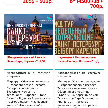
205$ + 500р.
от 14500Rub +
700р.
Обворожительный Санкт-
Недельный Потрясающие
Петербург, Карелия* Ж/Д
Питер Выборг Карелия* ЖД
Направление:
Санкт-Петербург
Направление:
Санкт-Петербург
- Карелия
- Карелия
Маршрут:
Обзорная экскурсия
Маршрут:
Обзорная экскурсия
- Петропавловская крепость -
- Петропавловскую крепость -
Экскурсию по барам* -
Экскурсии факультативные -
Экскурсия Ночная на
Обзорная экскурсия по
теплоходе* - Карелия* - Горе
Выборгу - Выборгский замок -
Паасо* - Водопад Ахвенкоски* -
Экскурсия в Парк Монрепо* -
Парк Рускеала* - Мраморный
Кронштадт - Петергоф -
каньон* - Царское Село* -
Карелия - Крепость Корела -