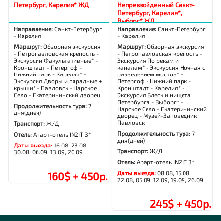
Петербург, Карелия* ЖД
Непревзойденный Санкт-
Петербург, Карелия*,
Выборг* ЖД
Направление:
Санкт-Петербург
Направление:
Санкт-Петербург
- Карелия
- Карелия
Маршрут:
Обзорная экскурсия
Маршрут:
Обзорная экскурсия
- Петропавловская крепость -
- Петропавловская крепость -
Экскурсии Факультативные* -
Экскурсия По рекам и
Кронштадт - Петергоф -
каналам* - Экскурсия Ночная с
Нижний парк - Карелия* -
разведением мостов* -
Экскурсия Дворы и парадные +
Петергоф - Нижний парк -
крыши* - Павловск - Царское
Кронштадт - Карелия* -
Село - Екатерининский дворец
Экскурсия Блеск и нищета
Петербурга - Выборг* -
Продолжительность тура:
7
Царское Село - Екатерининский
дня(дней)
дворец - Музей-Заповедник
Павловск
Транспорт:
Ж/Д
Продолжительность тура:
7
Отель:
Апарт-отель IN2IT 3*
дня(дней)
Даты выезда:
16.08, 23.08,
Транспорт:
Ж/Д
30.08, 06.09, 13.09, 20.09
Отель:
Арарт-отель IN2IT 3*
Даты выезда:
08.08, 15.08,
160$ + 450р.
22.08, 05.09, 12.09, 19.09, 26.09
245$ + 450р.