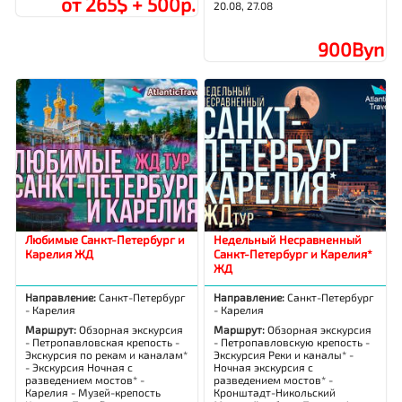
от 265$ + 500р.
20.08, 27.08
900Byn
Любимые Санкт-Петербург и
Недельный Несравненный
Карелия ЖД
Санкт-Петербург и Карелия*
ЖД
Направление:
Санкт-Петербург
Направление:
Санкт-Петербург
- Карелия
- Карелия
Маршрут:
Обзорная экскурсия
Маршрут:
Обзорная экскурсия
- Петропавловская крепость -
- Петропавловскую крепость -
Экскурсия по рекам и каналам*
Экскурсия Реки и каналы* -
- Экскурсия Ночная с
Ночная экскурсия с
разведением мостов* -
разведением мостов* -
Карелия - Музей-крепость
Кронштадт-Никольский