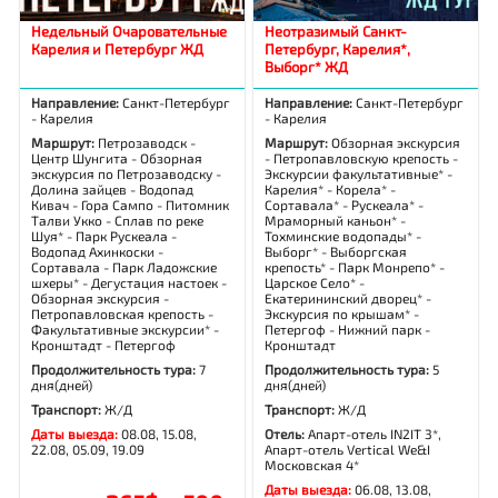
Недельный Очаровательные
Неотразимый Санкт-
Карелия и Петербург ЖД
Петербург, Карелия*,
Выборг* ЖД
Направление:
Санкт-Петербург
Направление:
Санкт-Петербург
- Карелия
- Карелия
Маршрут:
Петрозаводск -
Маршрут:
Обзорная экскурсия
Центр Шунгита - Обзорная
- Петропавловскую крепость -
экскурсия по Петрозаводску -
Экскурсии факультативные* -
Долина зайцев - Водопад
Карелия* - Корела* -
Кивач - Гора Сампо - Питомник
Сортавала* - Рускеала* -
Талви Укко - Сплав по реке
Мраморный каньон* -
Шуя* - Парк Рускеала -
Тохминские водопады* -
Водопад Ахинкоски -
Выборг* - Выборгская
Сортавала - Парк Ладожские
крепость* - Парк Монрепо* -
шхеры* - Дегустация настоек -
Царское Село* -
Обзорная экскурсия -
Екатерининский дворец* -
Петропавловская крепость -
Экскурсия по крышам* -
Факультативные экскурсии* -
Петергоф - Нижний парк -
Кронштадт - Петергоф
Кронштадт
Продолжительность тура:
7
Продолжительность тура:
5
дня(дней)
дня(дней)
Транспорт:
Ж/Д
Транспорт:
Ж/Д
Даты выезда:
08.08, 15.08,
Отель:
Апарт-отель IN2IT 3*,
22.08, 05.09, 19.09
Апарт-отель Vertical We&I
Московская 4*
Даты выезда:
06.08, 13.08,