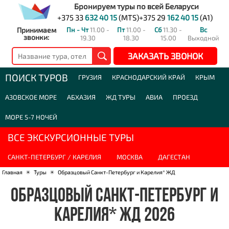
Бронируем туры по всей Беларуси
+375 33
632 40 15
(MTS)
+375 29
162 40 15
(A1)
Принимаем
Пн - Чт
11.00 -
Пт
11.00 -
Сб
11.30 -
Вс
звонки:
19.30
18.30
15.00
Выходной
ЗАКАЗАТЬ ЗВОНОК
ПОИСК ТУРОВ
ГРУЗИЯ
КРАСНОДАРСКИЙ КРАЙ
КРЫМ
АЗОВСКОЕ МОРЕ
АБХАЗИЯ
ЖД ТУРЫ
АВИА
ПРОЕЗД
МОРЕ 5-7 НОЧЕЙ
ВСЕ ЭКСКУРСИОННЫЕ ТУРЫ
САНКТ-ПЕТЕРБУРГ / КАРЕЛИЯ
МОСКВА
ДАГЕСТАН
Главная
☀
Туры
☀
Образцовый Санкт-Петербург и Карелия* ЖД
ОБРАЗЦОВЫЙ САНКТ-ПЕТЕРБУРГ И
КАРЕЛИЯ* ЖД 2026