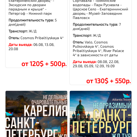
Екатериненский дворец* -
Сортавала - Тохминские
Экскурсия по дворам
водопады - Парк Рускеала -
парадным и крыше* -
Царское Село - Екатерининский
Петергоф - Нижний парк
дворец - Музей-Заповедник
Павловск
Продолжительность тура:
5
дня(дней)
Продолжительность тура:
7
дня(дней)
Транспорт:
Ж/Д
Транспорт:
Ж/Д
Отель:
Cosmos Pribaltiyskaya 4*
Отель:
Valo, Cosmos
Даты выезда:
06.08, 13.08,
Pulkovskaya 4*, Cosmos
20.08
Pribaltiyskaya 4*, River Palace
4* в зависимости от даты
Даты выезда:
08.08, 22.08,
от 120$ + 500р.
29.08, 05.09, 12.09, 19.09
от 130$ + 550р.