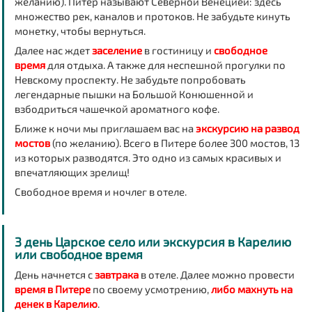
желанию). Питер называют Северной Венецией: здесь
множество рек, каналов и протоков. Не забудьте кинуть
монетку, чтобы вернуться.
Далее нас ждет
заселение
в гостиницу и
свободное
время
для отдыха. А также для неспешной прогулки по
Невскому проспекту. Не забудьте попробовать
легендарные пышки на Большой Конюшенной и
взбодриться чашечкой ароматного кофе.
Ближе к ночи мы приглашаем вас на
экскурсию на развод
мостов
(по желанию). Всего в Питере более 300 мостов, 13
из которых разводятся. Это одно из самых красивых и
впечатляющих зрелищ!
Свободное время и ночлег в отеле.
3 день Царское село или экскурсия в Карелию
или свободное время
День начнется с
завтрака
в отеле. Далее можно провести
время в Питере
по своему усмотрению,
либо махнуть на
денек в Карелию
.