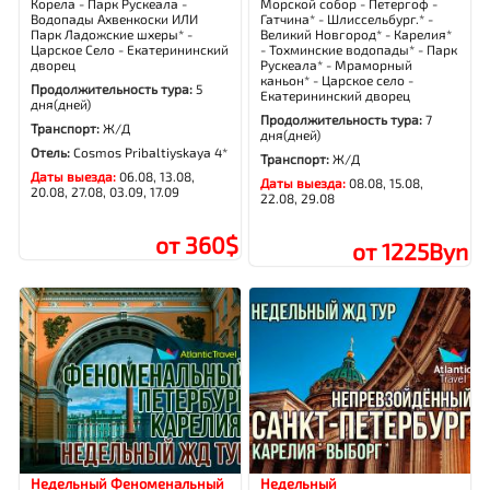
Корела - Парк Рускеала -
Морской собор - Петергоф -
Водопады Ахвенкоски ИЛИ
Гатчина* - Шлиссельбург.* -
Парк Ладожские шхеры* -
Великий Новгород* - Карелия*
Царское Село - Екатерининский
- Тохминские водопады* - Парк
дворец
Рускеала* - Мраморный
каньон* - Царское село -
Продолжительность тура:
5
Екатерининский дворец
дня(дней)
Продолжительность тура:
7
Транспорт:
Ж/Д
дня(дней)
Отель:
Cosmos Pribaltiyskaya 4*
Транспорт:
Ж/Д
Даты выезда:
06.08, 13.08,
Даты выезда:
08.08, 15.08,
20.08, 27.08, 03.09, 17.09
22.08, 29.08
от 360$
от 1225Byn
Недельный Феноменальный
Недельный