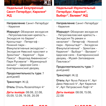
Недельный Безупречный
Недельный Изумительный
Санкт-Петербург, Карелия*
Петербург, Карелия*,
ЖД
Выборг*, Валаам* ЖД
Направление:
Санкт-Петербург
Направление:
Санкт-Петербург
- Карелия
- Карелия
Маршрут:
Обзорная экскурсия
Маршрут:
Обзорная экскурсия
- Петропавловская крепость -
- Петропавловская крепость -
Экскурсия по барам* -
Экскурсия По рекам и
Кронштадт - Петергоф -
каналам* - Петергоф - Нижний
Нижний парк -
парк - Кронштадт* - Экскурсии
Факультативные экскурсии* -
Факультативные* - Эрмитаж -
Экскурсия Невский проспект и
Карелия* - Выборг* - Валаам* -
Эрмитаж* - Карелия* - Гора
Царское село - Екатерининский
Паасо* - Водопад Ахвенкоски* -
дворец - Музей-Заповедник
Парк Рускеала* - Мраморный
Павловск*
каньон* - Царское Село -
Продолжительность тура:
7
Екатерининский дворец
дня(дней)
Продолжительность тура:
7
Транспорт:
Ж/Д
дня(дней)
Отель:
Арт Nuvo Palace 4*, Арт
Транспорт:
Ж/Д
Деко Невский 4*, Арт Карелия
Отель:
Отель Rozenshteyn 4*
4*, Арт Петровский Лофт 4*
Даты выезда:
08.08, 22.08,
Даты выезда:
08.08, 15.08,
05.09, 12.09, 19.09, 26.09
22.08