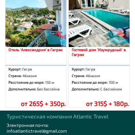
Отель 'Александрия' в Гаграх
Гостевой дом 'Изумрудный' в
Гаграх
Курорт:
Гагра
Курорт:
Гагра
Страна:
Абхазия
Страна:
Абхазия
Расстояние до моря:
150 м
Расстояние до моря:
700 м
Дополнительно:
Без бассейна
Дополнительно:
С бассейном
от 265$ + 350р.
от 315$ + 180р.
Туристическая компания Аtlantic Travel
Электронная почта:
infoatlantictravel@gmail.com