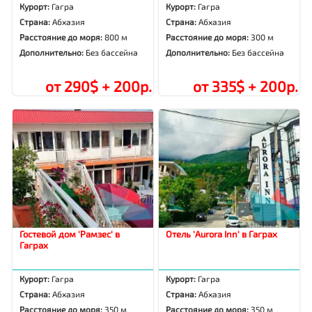
Курорт:
Гагра
Курорт:
Гагра
Страна:
Абхазия
Страна:
Абхазия
Расстояние до моря:
800 м
Расстояние до моря:
300 м
Дополнительно:
Без бассейна
Дополнительно:
Без бассейна
от 290$ + 200р.
от 335$ + 200р.
Гостевой дом 'Рамзес' в
Отель 'Aurora Inn' в Гаграх
Гаграх
Курорт:
Гагра
Курорт:
Гагра
Страна:
Абхазия
Страна:
Абхазия
Расстояние до моря:
350 м
Расстояние до моря:
350 м