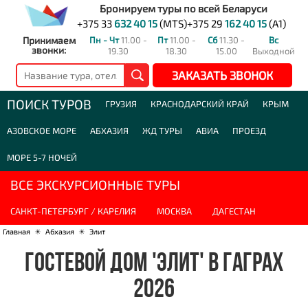
Бронируем туры по всей Беларуси
+375 33
632 40 15
(MTS)
+375 29
162 40 15
(A1)
Принимаем
Пн - Чт
11.00 -
Пт
11.00 -
Сб
11.30 -
Вс
звонки:
19.30
18.30
15.00
Выходной
ЗАКАЗАТЬ ЗВОНОК
ПОИСК ТУРОВ
ГРУЗИЯ
КРАСНОДАРСКИЙ КРАЙ
КРЫМ
АЗОВСКОЕ МОРЕ
АБХАЗИЯ
ЖД ТУРЫ
АВИА
ПРОЕЗД
МОРЕ 5-7 НОЧЕЙ
ВСЕ ЭКСКУРСИОННЫЕ ТУРЫ
САНКТ-ПЕТЕРБУРГ / КАРЕЛИЯ
МОСКВА
ДАГЕСТАН
Главная
☀
Абхазия
☀
Элит
ГОСТЕВОЙ ДОМ 'ЭЛИТ' В ГАГРАХ
2026