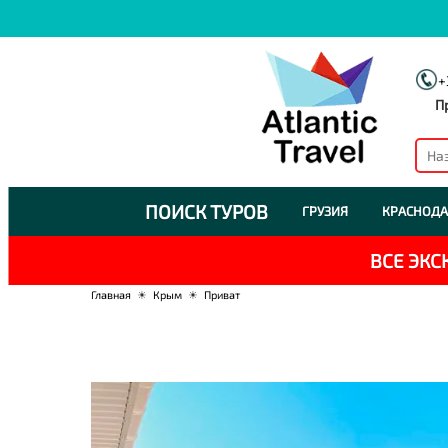
+
П
ПОИСК ТУРОВ
ГРУЗИЯ
КРАСНОДА
ВСЕ ЭК
Главная
☀
Крым
☀
Приват