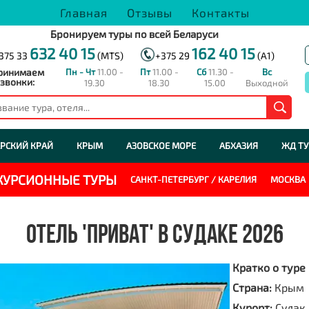
Главная
Отзывы
Контакты
Бронируем туры по всей Беларуси
632 40 15
162 40 15
375 33
(MTS)
+375 29
(A1)
ринимаем
Пн - Чт
11.00 -
Пт
11.00 -
Сб
11.30 -
Вс
звонки:
19.30
18.30
15.00
Выходной
РСКИЙ КРАЙ
КРЫМ
АЗОВСКОЕ МОРЕ
АБХАЗИЯ
ЖД Т
СКУРСИОННЫЕ ТУРЫ
САНКТ-ПЕТЕРБУРГ / КАРЕЛИЯ
МОСКВА
ОТЕЛЬ 'ПРИВАТ' В СУДАКЕ 2026
Кратко о туре
Страна:
Крым
Курорт:
Судак