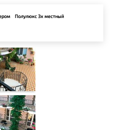
нером
Полулюкс 3х местный