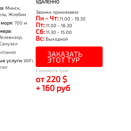
УДАЛЕННО
из:
Минск,
Звонки принимаем:
ель, Жлобин
Пн - Чт:
11.00 - 19.30
 моря:
700 м
Пт:
11.00 - 18.30
Сб:
мера:
11.30 - 15.00
Телевизор,
Вс:
Выходной
Санузел
питания
ЗАКАЗАТЬ
ЭТОТ ТУР
е услуги:
WiFi,
гал
Стоимость тура
от 220 $
+ 160 руб