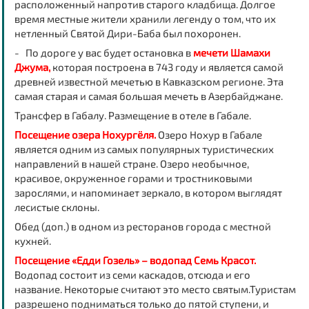
расположенный напротив старого кладбища. Долгое
время местные жители хранили легенду о том, что их
нетленный Святой Дири-Баба был похоронен.
- По дороге у вас будет остановка в
мечети Шамахи
Джума,
которая построена в 743 году и является самой
древней известной мечетью в Кавказском регионе. Эта
самая старая и самая большая мечеть в Азербайджане.
Трансфер в Габалу. Размещение в отеле в Габале.
Посещение озера Нохургёля.
Озеро Нохур в Габале
является одним из самых популярных туристических
направлений в нашей стране. Озеро необычное,
красивое, окруженное горами и тростниковыми
зарослями, и напоминает зеркало, в котором выглядят
лесистые склоны.
Обед (доп.) в одном из ресторанов города с местной
кухней.
Посещение «Едди Гозель» – водопад Семь Красот.
Водопад состоит из семи каскадов, отсюда и его
название. Некоторые считают это место святым.Туристам
разрешено подниматься только до пятой ступени, и