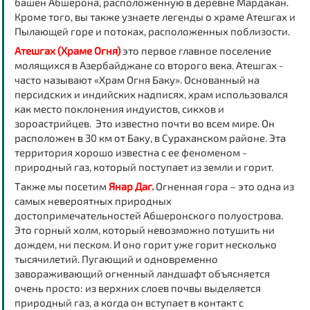
башен Абшерона, расположенную в деревне Мардакан.
Кроме того, вы также узнаете легенды о храме Атешгах и
Пылающей горе и потоках, расположенных поблизости.
Атешгах (Храме Огня)
это первое главное поселение
молящихся в Азербайджане со второго века. Атешгах -
часто называют «Храм Огня Баку». Основанный на
персидских и индийских надписях, храм использовался
как место поклонения индуистов, сикхов и
зороастрийцев. Это известно почти во всем мире. Он
расположен в 30 км от Баку, в Сураханском районе. Эта
территория хорошо известна с ее феноменом -
природный газ, который поступает из земли и горит.
Также мы посетим
Янар Даг.
Огненная гора – это одна из
самых невероятных природных
достопримечательностей Абшеронского полуострова.
Это горный холм, который невозможно потушить ни
дождем, ни песком. И оно горит уже горит несколько
тысячилетий. Пугающий и одновременно
завораживающий огненный ландшафт объясняется
очень просто: из верхних слоев почвы выделяется
природный газ, а когда он вступает в контакт с