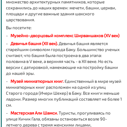
множество архитектурных памятников, которые
сохранились до наших времен: мечети, башни, церкви,
площади и другие важные здания шахского
царствования.
Вы посетите:
-
Музейно-дворцовый комплекс Ширваншахов (XV век)
-
Девичья башня (XII век).
Девичья башня является
старейшим символом города Баку. Большинство ученых
считают, что башня была построена в два этапа:
половина в V веке, а верхняя часть - в XII веке. Но есть
версии с датировкой, намекающие на постройку башни
до нашей эры.
-
Музей миниатюрных книг.
Единственный в мире музей
миниатюрных книг расположен на одной из улиц
Старого города (Ичери Шехер) в Баку. Все книги меньше
ладони. Размер многих публикаций составляет не более 1
см.
-
Мастерская Али Шамси.
Туристы, прогуливаясь по
улице Кичик Гала, обязаны остановиться возле 90-
летнего дерева с тремя женскими лицами,