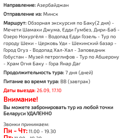
Направление:
Азербайджан
Отправление из:
Минск
Маршрут:
Обзорная экскурсия по Баку(2 дня) -
Мечети Шамахи Джума, Едди Гумбез, Дири-Баб -
Озеро Нохургёля - Водопад Едди Гозель - Тур по
городу Шеки - Церковь Уди - Шекинский базар -
Город Огуз - Водопад Хал-Хал - Заповедник
Гобустан - Музей петроглифов - Тур по Абшерону
- Храм Огня Баку - Гора Янар Даг
Продолжительность тура:
7 дня (дней)
Питание во время тура:
BB (завтрак)
Даты выезда:
26.09, 17.10
Внимание!
Вы можете забронировать тур из любой точки
Беларуси УДАЛЕННО
Звонки принимаем:
Пн - Чт:
11.00 - 19.30
Пт: