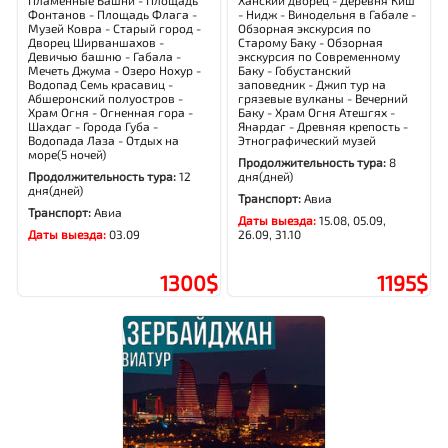
Пламенные Башни - Площадь
Ханский дворец - Деревня Киш
Фонтанов - Площадь Флага -
- Нидж - Винодельня в Габале -
Музей Ковра - Старый город -
Обзорная экскурсия по
Дворец Ширваншахов -
Старому Баку - Обзорная
Девичью башню - Габала -
экскурсия по Современному
Мечеть Джума - Озеро Нохур -
Баку - Гобустанский
Водопад Семь красавиц -
заповедник - Джип тур на
Абшеронский полуостров -
грязевые вулканы - Вечерний
Храм Огня - Огненная гора -
Баку - Храм Огня Атешгях -
Шахдаг - Города Губа -
Янардаг - Древняя крепость -
Водопада Лаза - Отдых на
Этнографический музей
море(5 ночей)
Продолжительность тура:
8
Продолжительность тура:
12
дня(дней)
дня(дней)
Транспорт:
Авиа
Транспорт:
Авиа
Даты выезда:
15.08, 05.09,
Даты выезда:
03.09
26.09, 31.10
1300$
1195$