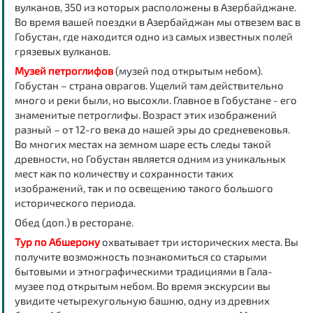
вулканов, 350 из которых расположены в Азербайджане.
Во время вашей поездки в Азербайджан мы отвезем вас в
Гобустан, где находится одно из самых известных полей
грязевых вулканов.
Музей петроглифов
(музей под открытым небом).
Гобустан – страна оврагов. Ущелий там действительно
много и реки были, но высохли. Главное в Гобустане - его
знаменитые петроглифы. Возраст этих изображений
разный – от 12-го века до нашей эры до средневековья.
Во многих местах на земном шаре есть следы такой
древности, но Гобустан является одним из уникальных
мест как по количеству и сохранности таких
изображений, так и по освещению такого большого
исторического периода.
Обед (доп.) в ресторане.
Тур по Абшерону
охватывает три исторических места. Вы
получите возможность познакомиться со старыми
бытовыми и этнографическими традициями в Гала-
музее под открытым небом. Во время экскурсии вы
увидите четырехугольную башню, одну из древних