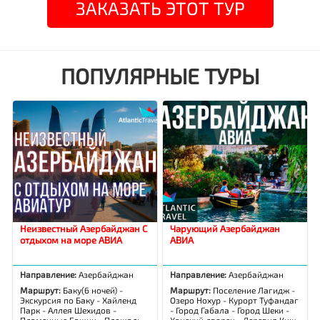
ЗАКАЗАТЬ ЭТОТ ТУР
ПОПУЛЯРНЫЕ ТУРЫ
Неизвестный Азербайджан С
Чарующий Азербайджан
отдыхом на море АВИА
АВИА
Направление:
Азербайджан
Направление:
Азербайджан
Маршрут:
Баку(6 ночей) -
Маршрут:
Поселение Лагидж -
Экскурсия по Баку - Хайленд
Озеро Нохур - Курорт Туфандаг
Парк - Аллея Шехидов -
- Город Габала - Город Шеки -