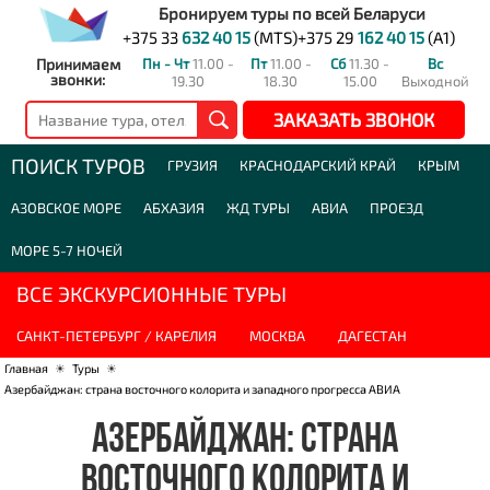
Бронируем туры по всей Беларуси
+375 33
632 40 15
(MTS)
+375 29
162 40 15
(A1)
Принимаем
Пн - Чт
11.00 -
Пт
11.00 -
Сб
11.30 -
Вс
звонки:
19.30
18.30
15.00
Выходной
ЗАКАЗАТЬ ЗВОНОК
ПОИСК ТУРОВ
ГРУЗИЯ
КРАСНОДАРСКИЙ КРАЙ
КРЫМ
АЗОВСКОЕ МОРЕ
АБХАЗИЯ
ЖД ТУРЫ
АВИА
ПРОЕЗД
МОРЕ 5-7 НОЧЕЙ
ВСЕ ЭКСКУРСИОННЫЕ ТУРЫ
САНКТ-ПЕТЕРБУРГ / КАРЕЛИЯ
МОСКВА
ДАГЕСТАН
Главная
☀
Туры
☀
Азербайджан: страна восточного колорита и западного прогресса АВИА
АЗЕРБАЙДЖАН: СТРАНА
ВОСТОЧНОГО КОЛОРИТА И