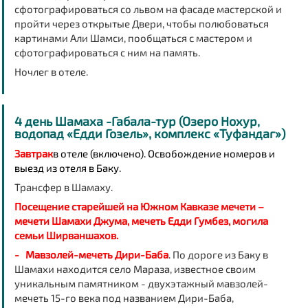
сфотографироваться со львом на фасаде мастерской и
пройти через открытые Двери, чтобы полюбоваться
картинами Али Шамси, пообщаться с мастером и
сфотографироваться с ним на память.
Ночлег в отеле.
4 день Шамаха -Габала-тур (Озеро Нохур,
водопад «Едди Гозель», комплекс «Туфандаг»)
Завтрак
в отеле (включено). Освобождение номеров и
выезд из отеля в Баку.
Трансфер в Шамаху.
Посещение старейшей на Южном Кавказе мечети –
мечети Шамахи Джума, мечеть Едди Гумбез, могила
семьи Ширваншахов.
- Мавзолей-мечеть Дири-Баба
. По дороге из Баку в
Шамахи находится село Мараза, известное своим
уникальным памятником - двухэтажный мавзолей-
мечеть 15-го века под названием Дири-Баба,