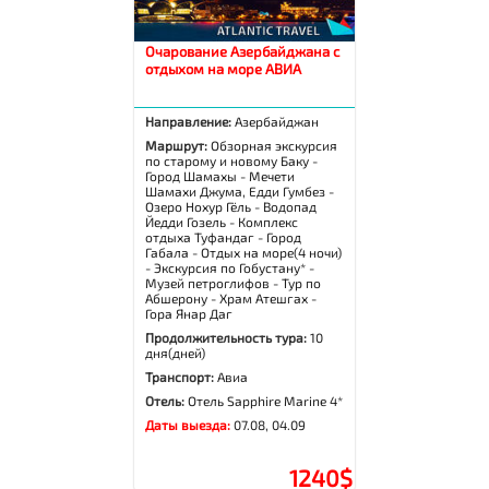
Очарование Азербайджана с
отдыхом на море АВИА
Направление:
Азербайджан
Маршрут:
Обзорная экскурсия
по старому и новому Баку -
Город Шамахы - Мечети
Шамахи Джума, Едди Гумбез -
Озеро Нохур Гёль - Водопад
Йедди Гозель - Комплекс
отдыха Туфандаг - Город
Габала - Отдых на море(4 ночи)
- Экскурсия по Гобустану* -
Музей петроглифов - Тур по
Абшерону - Храм Атешгах -
Гора Янар Даг
Продолжительность тура:
10
дня(дней)
Транспорт:
Авиа
Отель:
Отель Sapphire Marine 4*
Даты выезда:
07.08, 04.09
1240$