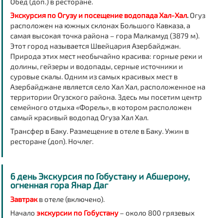
Обед (доп.) в ресторане.
Экскурсия по Огузу и посещение водопада Хал-Хал
.
Огуз
расположен на южных склонах Большого Кавказа, а
самая высокая точка района – гора Малкамуд (3879 м).
Этот город называется Швейцария Азербайджан.
Природа этих мест необычайно красива: горные реки и
долины, гейзеры и водопады, серные источники и
суровые скалы. Одним из самых красивых мест в
Азербайджане является село Хал Хал, расположенное на
территории Огузского района. Здесь мы посетим центр
семейного отдыха «Форель», в котором расположен
самый красивый водопад Огуза Хал Хал.
Трансфер в Баку. Размещение в отеле в Баку. Ужин в
ресторане (доп). Ночлег.
6 день Экскурсия по Гобустану и Абшерону,
огненная гора Янар Даг
Завтрак
в отеле (включено).
Начало
экскурсии по Гобустану
– около 800 грязевых