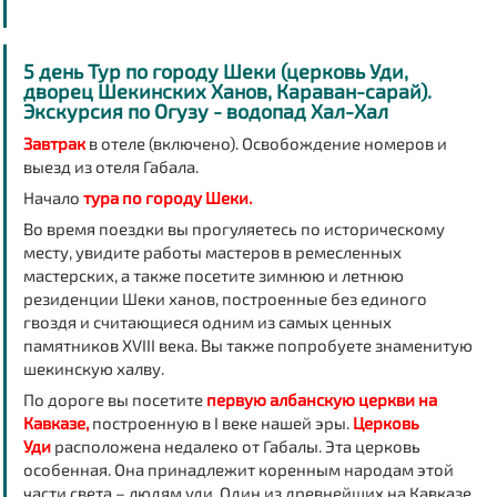
5 день Тур по городу Шеки (церковь Уди,
дворец Шекинских Ханов, Караван-сарай).
Экскурсия по Огузу - водопад Хал-Хал
Завтрак
в отеле (включено). Освобождение номеров и
выезд из отеля Габала.
Начало
тура по городу Шеки.
Во время поездки вы прогуляетесь по историческому
месту, увидите работы мастеров в ремесленных
мастерских, а также посетите зимнюю и летнюю
резиденции Шеки ханов, построенные без единого
гвоздя и считающиеся одним из самых ценных
памятников XVIII века. Вы также попробуете знаменитую
шекинскую халву.
По дороге вы посетите
первую албанскую церкви на
Кавказе,
построенную в I веке нашей эры.
Церковь
Уди
расположена недалеко от Габалы. Эта церковь
особенная. Она принадлежит коренным народам этой
части света – людям уди. Один из древнейших на Кавказе