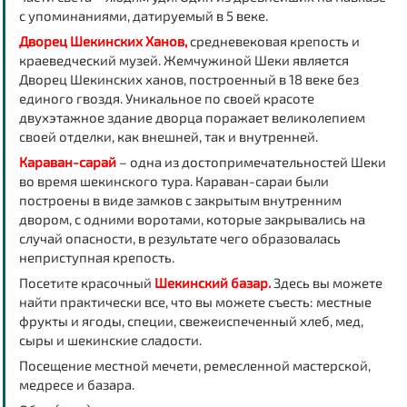
с упоминаниями, датируемый в 5 веке.
Дворец Шекинских Ханов,
средневековая крепость и
краеведческий музей. Жемчужиной Шеки является
Дворец Шекинских ханов, построенный в 18 веке без
единого гвоздя. Уникальное по своей красоте
двухэтажное здание дворца поражает великолепием
своей отделки, как внешней, так и внутренней.
Караван-сарай
– одна из достопримечательностей Шеки
во время шекинского тура. Караван-сараи были
построены в виде замков с закрытым внутренним
двором, с одними воротами, которые закрывались на
случай опасности, в результате чего образовалась
неприступная крепость.
Посетите красочный
Шекинский базар.
Здесь вы можете
найти практически все, что вы можете съесть: местные
фрукты и ягоды, специи, свежеиспеченный хлеб, мед,
сыры и шекинские сладости.
Посещение местной мечети, ремесленной мастерской,
медресе и базара.