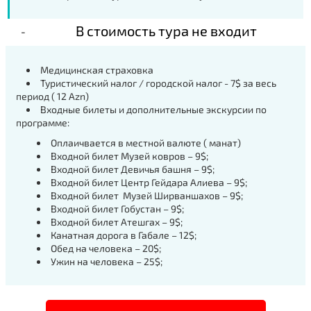
В стоимость тура не входит
Медицинская страховка
Туристический налог / городской налог - 7$ за весь
период ( 12 Azn)
Входные билеты и дополнительные экскурсии по
программе:
Оплаичвается в местной валюте ( манат)
Входной билет Музей ковров – 9$;
Входной билет Девичья башня – 9$;
Входной билет Центр Гейдара Алиева – 9$;
Входной билет Музей Ширваншахов – 9$;
Входной билет Гобустан – 9$;
Входной билет Атешгах – 9$;
Канатная дорога в Габале – 12$;
Обед на человека – 20$;
Ужин на человека – 25$;