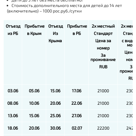
Стоимость дополнительного места для детей до 14 лет
(включительно) – 1000 рос.руб./сутки
Отъезд
Прибытие
Отъезд
Прибытие
2х местный
2х мес
из РБ
в Крым
Из
в РБ
Стандарт
Станд
Крыма
Цена за
с видо
мор
номер
Цена 
За
проживание
ном
RUB
За
прожив
RU
03.06
05.06
15.06
17.06
21000
230
08.06
10.06
20.06
22.06
21000
230
13.06
15.06
25.06
27.06
21000
230
18.06
20.06
30.06
02.07
22200
242