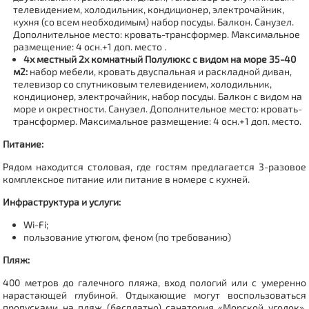
телевидением, холодильник, кондиционер, электрочайник,
кухня (со всем необходимым) набор посуды. Балкон. Санузел.
Дополнительное место: кровать-трансформер. Максимальное
размещение: 4 осн.+1 доп. место .
4х местный 2х комнатный Полулюкс с видом на море 35-40
м2:
набор мебели, кровать двуспальная и раскладной диван,
телевизор со спутниковым телевидением, холодильник,
кондиционер, электрочайник, набор посуды. Балкон с видом на
море и окрестности. Санузел. Дополнительное место: кровать-
трансформер. Максимальное размещение: 4 осн.+1 доп. место.
Питание:
Рядом находится столовая, где гостям предлагается 3-разовое
комплексное питание или питание в номере с кухней.
Инфраструктура и услуги:
Wi-Fi;
пользование утюгом, феном (по требованию)
Пляж:
400 метров до галечного пляжа, вход пологий или с умеренно
нарастающей глубиной.
Отдыхающие могут воспользоваться
пропусками на пляж (бесплатно) санатория «Морской уголок».