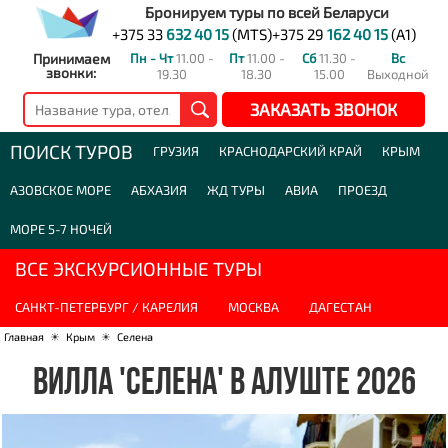
Бронируем туры по всей Беларуси
+375 33
632 40 15
(MTS)
+375 29
162 40 15
(A1)
Принимаем
Пн - Чт
11.00 -
Пт
11.00 -
Сб
11.30 -
Вс
звонки:
19.30
18.30
15.00
Выходной
ЗАКАЗАТЬ ЗВОНОК
ПОИСК ТУРОВ
ГРУЗИЯ
КРАСНОДАРСКИЙ КРАЙ
КРЫМ
АЗОВСКОЕ МОРЕ
АБХАЗИЯ
ЖД ТУРЫ
АВИА
ПРОЕЗД
МОРЕ 5-7 НОЧЕЙ
ВСЕ ЭКСКУРСИОННЫЕ ТУРЫ
САНКТ-ПЕТЕРБУРГ / КАРЕЛИЯ
МОСКВА
ДАГЕСТАН
Главная
☀
Крым
☀
Селена
ВИЛЛА 'СЕЛЕНА' В АЛУШТЕ 2026