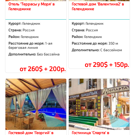
Отель 'Террасы у Моря' в
Гостевой дом 'Валентина2' в
Геленджике
Геленджике
Курорт:
Геленджик
Курорт:
Геленджик
Страна:
Россия
Страна:
Россия
Район:
Геленджик
Район:
Геленджик
Расстояние до моря:
1-ая
Расстояние до моря:
350 м
береговая линия
Дополнительно:
С бассейном
Дополнительно:
Без бассейна
от 290$ + 150р.
от 260$ + 200р.
Гостевой дом 'Георгий' в
Гостиница 'Спарта' в