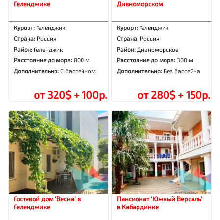
Геленджике
Дивноморском
Курорт:
Геленджик
Курорт:
Геленджик
Страна:
Россия
Страна:
Россия
Район:
Геленджик
Район:
Дивноморское
Расстояние до моря:
800 м
Расстояние до моря:
300 м
Дополнительно:
С бассейном
Дополнительно:
Без бассейна
от 320$ + 100р.
от 280$ + 150р.
Гостевой дом 'Весна' в
Пансионат 'Южный Версаль'
Геленджике
в Кабардинке