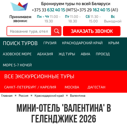
Бронируем туры по всей Беларуси
+375 33
632 40 15
(MTS)
+375 29
162 40 15
(A1)
Принимаем
Пн - Чт
11.00 -
Пт
11.00 -
Сб
11.30 -
Вс
звонки:
19.30
18.30
15.00
Выходной
ЗАКАЗАТЬ ЗВОНОК
ПОИСК ТУРОВ
ГРУЗИЯ
КРАСНОДАРСКИЙ КРАЙ
КРЫМ
АЗОВСКОЕ МОРЕ
АБХАЗИЯ
ЖД ТУРЫ
АВИА
ПРОЕЗД
МОРЕ 5-7 НОЧЕЙ
ВСЕ ЭКСКУРСИОННЫЕ ТУРЫ
САНКТ-ПЕТЕРБУРГ / КАРЕЛИЯ
МОСКВА
ДАГЕСТАН
Главная
☀
Россия
☀
Краснодарский край
☀
Валентина
МИНИ-ОТЕЛЬ 'ВАЛЕНТИНА' В
ГЕЛЕНДЖИКЕ 2026