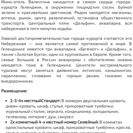
Мини-отель Валентина находится в самом сердце города-
курорта Геленджик, в окружении пицундских сосен, буйной
зелени и красивейших цветников. Рядом находятся магазины,
аптека, рынок, центр развлечений, остановка общественного
транспорта. Центральный пляж «Дельфин», аквапарка, вся
набережная в пяти минутах ходьбы.
Главной достопримечательностью города-курорта считается его
Набережная — она является самой протяженной в мире. В
Геленджике имеется три аквапарка: «Бегемот» и «Дельфин», а
также «Золотая бухта», одни из крупнейших в Европе. Кроме того,
самые большие в России аквариумы с обитателями океана
находятся тоже в Геленджике. Ценители экстремального
туризма могут заняться дайвингом, яхтингом, каньонингом,
парапланом, сплавами по горным рекам, гонками на
внедорожниках.
Размещение:
2-3-4х местныйСтандарт:
В номерах двуспальная кровать,
диван-кровать, шкаф, стулья, прикроватные тумбочки,
журнальный столик, зеркало, кондиционер, холодильник,
телевизор, интернет, душ, санузел.
2х комнатный 4-х местный номер Семейный:
В комнатах
односпальные кровати, шкаф, прикроватные тумбочки, кресла,
стулья, журнальный столик, зеркало, кондиционер,