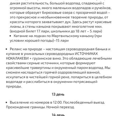
дикая растительность, большой водопад, спадающий с
огромной высоты, много маленьких водопадов и ручейков,
которые образует бирюзовые озера с прозрачной водой –
это прекрасное и необыкновенное творение природы, от
красоты которого захватывает дух. Здесь растут красивые
лианы, а стены каньона покрывают многолетние мхи.
(входной билет 17 лари, школьники до 18 лет – 5 лари)
Катание на лодках по Мартвильскому каньону (при
условии хорошей погоды)–15 лари
Релакс на природе – настоящая сероводородная банька и
купание в уникальных сероводородных ИСТОЧНИКАХ
НОКАЛАКЕВИ + грузинское вино. Это обладающие лечебными
свойствами серные источники, которые формируют
красивейшие травертины и окруженный паром водопад. Мы
сможем насладиться горячей оздоровляющей ванной,
искупаться в чистейшей горной реке, попариться в целебном
водопаде и расслабиться в окружении потрясающей
природы.
13 день
Выселение из номеров в 12:00. Послеобеденный выезд.
Прохождение границы. Ночной переезд.
14 день