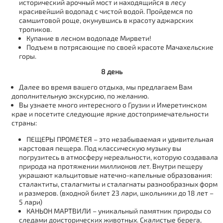
исторический арочный мост и находящийся в лесу
красивейший водопад с чистой водой. Пройдемся по
самшитовой роще, окунувшись в красоту аджарских
тропиков.
Купание в лесном водопаде Мирвети!
Подъем в потрясающие по своей красоте Мачахельские
горы.
8 день
Далее во время вашего отдыха, мы предлагаем Вам
дополнительную экскурсию, по желанию.
Вы узнаете много интересного о Грузии и Имеретинском
крае и посетите следующие яркие достопримечательности
страны:
ПЕЩЕРЫ ПРОМЕТЕЯ – это незабываемая и удивительная
карстовая пещера. Под классическую музыку вы
погрузитесь в атмосферу нереальности, которую создавала
природа на протяжении миллионов лет. Внутри пещеру
украшают кальцитовые натечно-капельные образования:
сталактиты, сталагмиты и сталагнаты разнообразных форм
и размеров. (входной билет 23 лари, школьники до 18 лет –
5 лари)
КАНЬОН МАРТВИЛИ – уникальный памятник природы со
следами доисторических животных. Скалистые берега,