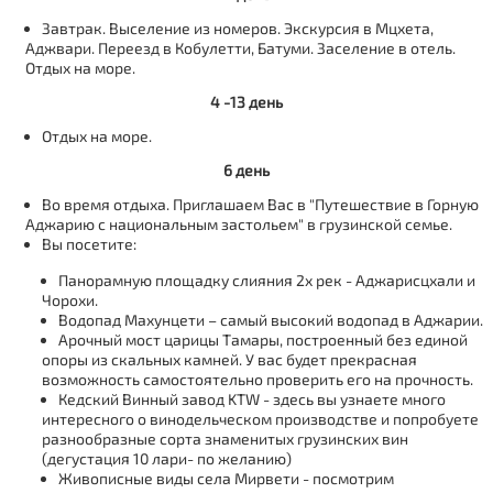
Завтрак. Выселение из номеров. Экскурсия в Мцхета,
Аджвари. Переезд в Кобулетти, Батуми. Заселение в отель.
Отдых на море.
4 -13 день
Отдых на море.
6 день
Во время отдыха. Приглашаем Вас в "Путешествие в Горную
Аджарию с национальным застольем" в грузинской семье.
Вы посетите:
Панорамную площадку слияния 2х рек - Аджарисцхали и
Чорохи.
Водопад Махунцети – самый высокий водопад в Аджарии.
Арочный мост царицы Тамары, построенный без единой
опоры из скальных камней. У вас будет прекрасная
возможность самостоятельно проверить его на прочность.
Кедский Винный завод KTW - здесь вы узнаете много
интересного о винодельческом производстве и попробуете
разнообразные сорта знаменитых грузинских вин
(дегустация 10 лари- по желанию)
Живописные виды села Мирвети - посмотрим