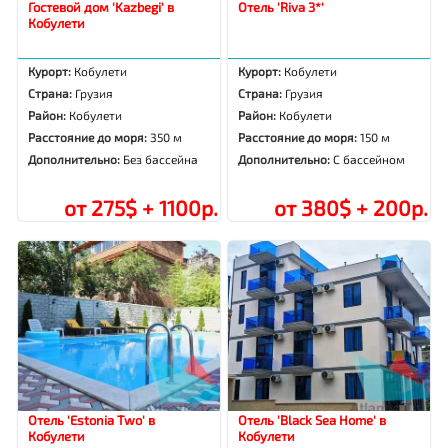
Гостевой дом 'Kazbegi' в
Отель 'Riva 3*'
Кобулети
Курорт:
Кобулети
Курорт:
Кобулети
Страна:
Грузия
Страна:
Грузия
Район:
Кобулети
Район:
Кобулети
Расстояние до моря:
350 м
Расстояние до моря:
150 м
Дополнительно:
Без бассейна
Дополнительно:
С бассейном
от 275$ + 1100р.
от 380$ + 200р.
Отель 'Estonia Two' в
Отель 'Black Sea Home' в
Кобулети
Кобулети