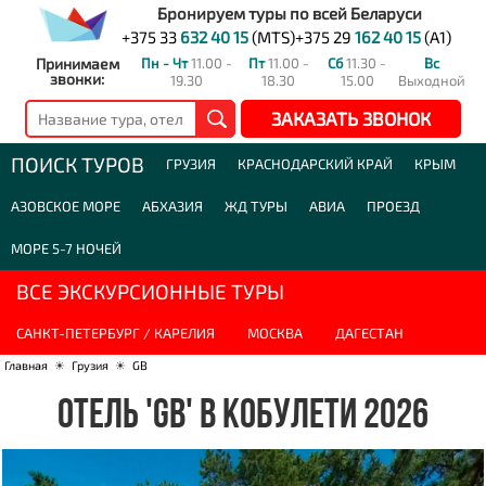
Бронируем туры по всей Беларуси
+375 33
632 40 15
(MTS)
+375 29
162 40 15
(A1)
Принимаем
Пн - Чт
11.00 -
Пт
11.00 -
Сб
11.30 -
Вс
звонки:
19.30
18.30
15.00
Выходной
ЗАКАЗАТЬ ЗВОНОК
ПОИСК ТУРОВ
ГРУЗИЯ
КРАСНОДАРСКИЙ КРАЙ
КРЫМ
АЗОВСКОЕ МОРЕ
АБХАЗИЯ
ЖД ТУРЫ
АВИА
ПРОЕЗД
МОРЕ 5-7 НОЧЕЙ
ВСЕ ЭКСКУРСИОННЫЕ ТУРЫ
САНКТ-ПЕТЕРБУРГ / КАРЕЛИЯ
МОСКВА
ДАГЕСТАН
Главная
☀
Грузия
☀
GB
ОТЕЛЬ 'GB' В КОБУЛЕТИ 2026