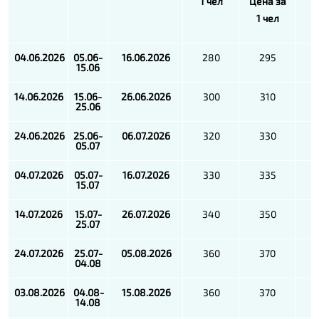
1 чел
Цена за
1
1 чел
04.06.2026
05.06-
16
.06
.2026
280
295
15.06
1
4.06.2026
1
5.06-
2
6
.06
.2026
300
310
2
5.06
24
.06.2026
2
5.06-
06.07
.2026
320
330
05
.0
7
04
.0
7
.2026
05
.0
7
-
16.07
.2026
330
335
15
.0
7
14
.0
7
.2026
15
.0
7
-
26.07
.2026
340
350
25
.0
7
24
.0
7
.2026
25
.0
7
-
05.08
.2026
360
370
04
.0
8
03
.0
8
.2026
04
.0
8
-
15.08
.2026
360
370
14
.0
8