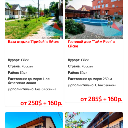
База отдыха 'Прибой' в Ейске
Гостевой дом 'Тайм Рест' в
Ейске
Курорт:
Ейск
Курорт:
Ейск
Страна:
Россия
Страна:
Россия
Район:
Ейск
Район:
Ейск
Расстояние до моря:
1-ая
Расстояние до моря:
250 м
береговая линия
Дополнительно:
С бассейном
Дополнительно:
Без бассейна
от 285$ + 160р.
от 250$ + 160р.