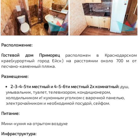
Расположение:
Гостевой дом Приморец
расположен в Краснодарском
крае(
курортный город Ейск
)
на расстоянии около 700 м от
песчано-каменный пляжа.
Размещение:
2-3-4-5ти местный и 4-5-6ти местный 2х комнатный:
душ,
умывальник, туалет, телевизором, кондиционером,
холодильником и!
кухонным уголком
с варочной панелью,
электрочайником и необходимой посудой, сейфом.
Питание:
Мини-кухня на отрытом воздухе
Инфраструктура: