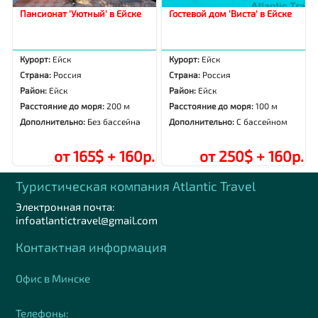
Пансионат 'Уютный' в Ейске
Гостевой дом 'Виста' в Ейске
Курорт:
Ейск
Курорт:
Ейск
Страна:
Россия
Страна:
Россия
Район:
Ейск
Район:
Ейск
Расстояние до моря:
200 м
Расстояние до моря:
100 м
Дополнительно:
Без бассейна
Дополнительно:
С бассейном
от 165$ + 160р.
от 250$ + 160р.
Туристическая компания Аtlantic Travel
Электронная почта:
infoatlantictravel@gmail.com
Контактная информация
Офис в Минске
Телефоны: