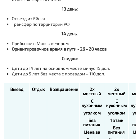
13 день:
Отъезд из Ейска
Трансфер по территории РФ
14 день.
Прибытие в Минск вечером
Ориентировочное время в пути - 26 - 28 часов
Скидки:
Дети до 14 лет на основном месте минус 15 дол.
Дети до 5 лет без места с проездом – 110 дол.
Выезд
Отдых
Возвращение
2х
2х
местный
местный
ме
С
С
кухонным
кухонным
кух
уголком
уголком
уг
Без
1 этаж
питания
пи
Без
Цена за
питания
Це