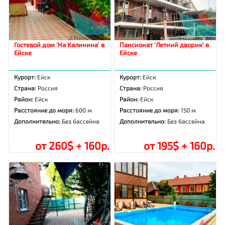
Гостевой дом 'На Калинина' в
Пансионат 'Летний дворик' в
Ейске
Ейске
Курорт:
Ейск
Курорт:
Ейск
Страна:
Россия
Страна:
Россия
Район:
Ейск
Район:
Ейск
Расстояние до моря:
600 м
Расстояние до моря:
150 м
Дополнительно:
Без бассейна
Дополнительно:
Без бассейна
от 260$ + 160р.
от 195$ + 160р.