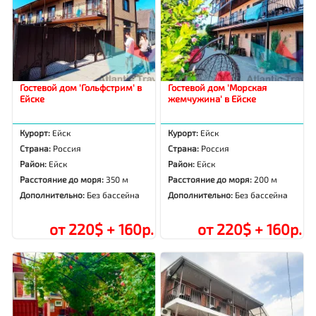
Гостевой дом 'Гольфстрим' в
Гостевой дом 'Морская
Ейске
жемчужина' в Ейске
Курорт:
Ейск
Курорт:
Ейск
Страна:
Россия
Страна:
Россия
Район:
Ейск
Район:
Ейск
Расстояние до моря:
350 м
Расстояние до моря:
200 м
Дополнительно:
Без бассейна
Дополнительно:
Без бассейна
от 220$ + 160р.
от 220$ + 160р.