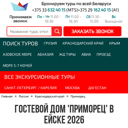
Бронируем туры по всей Беларуси
+375 33
632 40 15
(MTS)
+375 29
162 40 15
(A1)
Принимаем
Пн - Чт
11.00 -
Пт
11.00 -
Сб
11.30 -
Вс
звонки:
19.30
18.30
15.00
Выходной
ЗАКАЗАТЬ ЗВОНОК
ПОИСК ТУРОВ
ГРУЗИЯ
КРАСНОДАРСКИЙ КРАЙ
КРЫМ
АЗОВСКОЕ МОРЕ
АБХАЗИЯ
ЖД ТУРЫ
АВИА
ПРОЕЗД
МОРЕ 5-7 НОЧЕЙ
ВСЕ ЭКСКУРСИОННЫЕ ТУРЫ
САНКТ-ПЕТЕРБУРГ / КАРЕЛИЯ
МОСКВА
ДАГЕСТАН
Главная
☀
Россия
☀
Краснодарский край
☀
Приморец
ГОСТЕВОЙ ДОМ 'ПРИМОРЕЦ' В
ЕЙСКЕ 2026