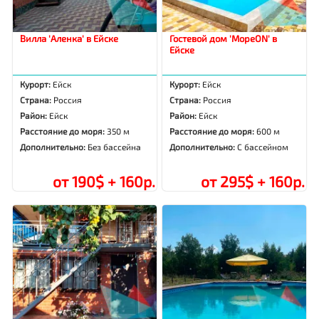
Вилла 'Аленка' в Ейске
Гостевой дом 'МореON' в
Ейске
Курорт:
Ейск
Курорт:
Ейск
Страна:
Россия
Страна:
Россия
Район:
Ейск
Район:
Ейск
Расстояние до моря:
350 м
Расстояние до моря:
600 м
Дополнительно:
Без бассейна
Дополнительно:
С бассейном
от 190$ + 160р.
от 295$ + 160р.