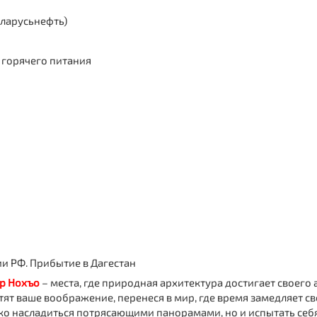
еларусьнефть)
я горячего питания
ии РФ. Прибытие в Дагестан
р Нохъо
– места, где природная архитектура достигает своего 
т ваше воображение, перенеся в мир, где время замедляет св
лько насладиться потрясающими панорамами, но и испытать се