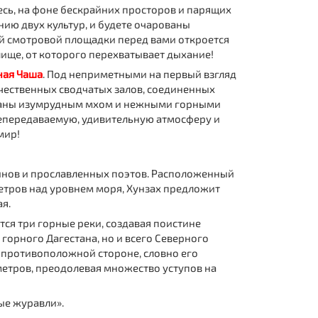
есь, на фоне бескрайних просторов и парящих
нию двух культур, и будете очарованы
й смотровой площадки перед вами откроется
ище, от которого перехватывает дыхание!
ная Чаша
. Под неприметными на первый взгляд
ичественных сводчатых залов, соединенных
ваны изумрудным мхом и нежными горными
непередаваемую, удивительную атмосферу и
мир!
инов и прославленных поэтов. Расположенный
етров над уровнем моря, Хунзах предложит
ая.
ся три горные реки, создавая поистине
горного Дагестана, но и всего Северного
а противоположной стороне, словно его
 метров, преодолевая множество уступов на
ые журавли».