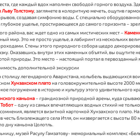
еста, где каждый вдох наполнен свободой горного воздуха. Зд
 Льву Толстому
, заглянете в колоритную мечеть, ощутив гармо
брывов, создавая симфонию воды. С специально оборудованно
глубокое ущелье, простирающееся до самого горизонта – зрел
ого района, вас ждет одно из самых мистических мест –
Камен
ый мир. Это не просто ущелье, а лабиринт из нескольких вел
проходами. Стены этого природного собора щедро декориро
азку. Оказавшись внутри этих каменных объятий, вы ощутите 
отой природы. Это место – настоящий портал в первозданный 
оимость дополнительной экскурсии
 столицу легендарного Аваристана, колыбель выдающихся во
исном
Хунзахском плато
на головокружительной высоте 2000 м
окое погружение в историю и культуру этого удивительного кр
нского каньона
– грандиозной природной арены, куда срывают
 Тобот
– одну из самых впечатляющих водных стихий не только 
з сомнения, является визитной карточкой Хунзахского плато. Н
 в честь близлежащего села Итля, он низвергается с высоты 80
по дну каньона Цолотль.
ницу, музей Расулу Гамзатову- мемориальный комплекс «Бел