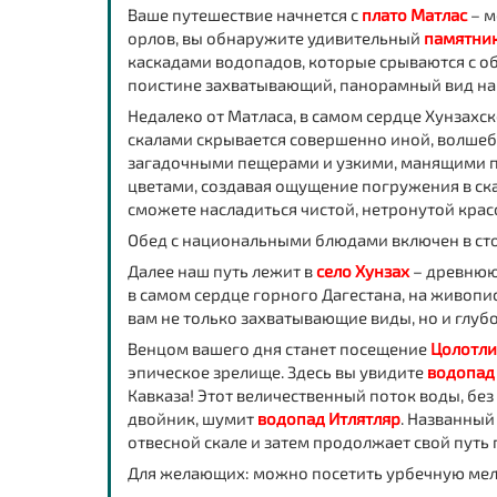
Ваше путешествие начнется с
плато Матлас
– м
орлов, вы обнаружите удивительный
памятник
каскадами водопадов, которые срываются с о
поистине захватывающий, панорамный вид на 
Недалеко от Матласа, в самом сердце Хунзахск
скалами скрывается совершенно иной, волшебн
загадочными пещерами и узкими, манящими 
цветами, создавая ощущение погружения в ск
сможете насладиться чистой, нетронутой крас
Обед с национальными блюдами
включен
в ст
Далее наш путь лежит в
село Хунзах
– древнюю
в самом сердце горного Дагестана, на живоп
вам не только захватывающие виды, но и глуб
Венцом вашего дня станет посещение
Цолотли
эпическое зрелище. Здесь вы увидите
водопад
Кавказа! Этот величественный поток воды, бе
двойник, шумит
водопад Итлятляр
. Названный
отвесной скале и затем продолжает свой путь 
Для желающих: можно посетить урбечную мель