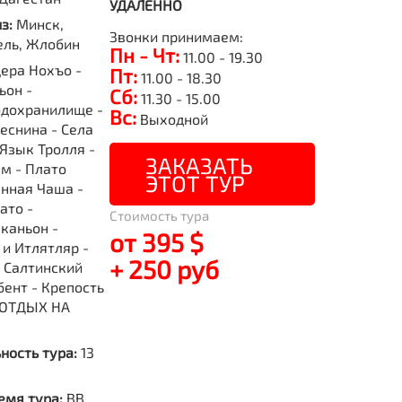
УДАЛЕННО
из:
Минск,
Звонки принимаем:
ель, Жлобин
Пн - Чт:
11.00 - 19.30
ера Нохъо -
Пт:
11.00 - 18.30
ьон -
Сб:
11.30 - 15.00
одохранилище -
Вс:
Выходной
еснина - Села
 Язык Тролля -
ЗАКАЗАТЬ
м - Плато
ЭТОТ ТУР
нная Чаша -
ато -
Стоимость тура
каньон -
от 395 $
 и Итлятляр -
+ 250 руб
- Салтинский
бент - Крепость
 ОТДЫХ НА
Й
ность тура:
13
емя тура:
BB