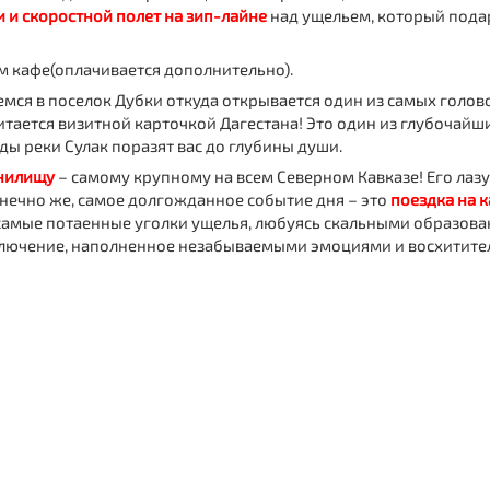
 и скоростной полет на зип-лайне
над ущельем, который пода
м кафе
(оплачивается дополнительно).
мся в поселок Дубки откуда открывается один из самых голо
итается визитной карточкой Дагестана! Это один из глубочайш
ы реки Сулак поразят вас до глубины души.
нилищу
– самому крупному на всем Северном Кавказе! Его ла
онечно же, самое долгожданное событие дня – это
поездка на 
самые потаенные уголки ущелья, любуясь скальными образов
иключение, наполненное незабываемыми эмоциями и восхитит