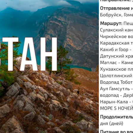
Отправление 
Бобруйск, Гом
Маршрут:
Пещ
Сулакский кан
Чиркейское в
Карадахская т
Кахиб и Гоор -
Датунский хра
Матлас - Каме
Хунзахское пл
Цолотлинский 
Водопад Тобот
Аул Гамсутль 
водопад - Дер
Нарын-Кала -
МОРЕ 5 НОЧЕ
Продолжитель
дня (дней)
Питание во вр