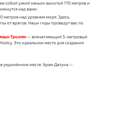
е собой узкий каньон высотой 170 метров и
омкнутся над вами.
0 метров над уровнем моря. Здесь
ы от врагов. Наши гиды проведут вас по
 язык Тролля»
— впечатляющий 5-метровый
ойсу. Это идеальное место для создания
е в уединённом месте. Храм Датуна —