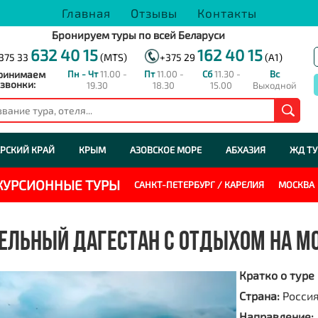
Главная
Отзывы
Контакты
Бронируем туры по всей Беларуси
632 40 15
162 40 15
375 33
(MTS)
+375 29
(A1)
ринимаем
Пн - Чт
11.00 -
Пт
11.00 -
Сб
11.30 -
Вс
звонки:
19.30
18.30
15.00
Выходной
РСКИЙ КРАЙ
КРЫМ
АЗОВСКОЕ МОРЕ
АБХАЗИЯ
ЖД Т
СКУРСИОННЫЕ ТУРЫ
САНКТ-ПЕТЕРБУРГ / КАРЕЛИЯ
МОСКВА
ЕЛЬНЫЙ ДАГЕСТАН С ОТДЫХОМ НА МО
Кратко о туре
Страна:
Росси
Направление: