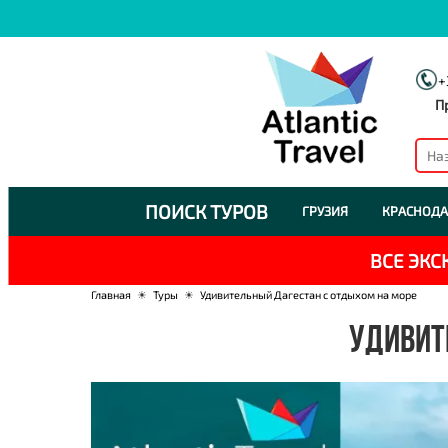
+
П
ПОИСК ТУРОВ
ГРУЗИЯ
КРАСНОДА
ВСЕ ЭК
Главная
☀
Туры
☀
Удивительный Дагестан с отдыхом на море
УДИВИТ