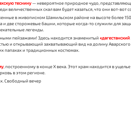
ахскую теснину
— невероятное природное чудо, представляюще
еди величественных скал вам будет казаться, что они вот-вот с
женные в живописном Шамильском районе на высоте более 150
и две сторожевые башни, которые когда-то служили для защит
лекательные легенды.
рными пейзажами! Здесь находится знаменитый
«дагестанский
тью и открывающий захватывающий вид на долину Аварского К
их папахах и традиционных костюмах.
му
, построенному в конце X века. Этот храм находится в ущель
рковь в этом регионе.
ах. Свободный вечер