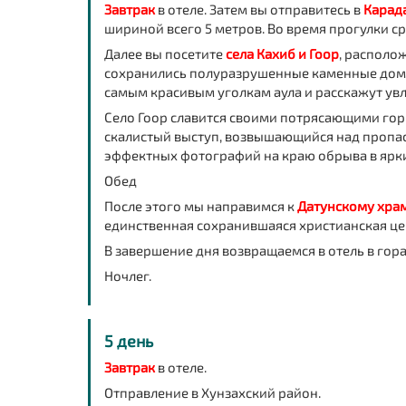
Завтрак
в отеле. Затем вы отправитесь в
Карад
шириной всего 5 метров. Во время прогулки ср
Далее вы посетите
села Кахиб и Гоор
, располо
сохранились полуразрушенные каменные дома 
самым красивым уголкам аула и расскажут ув
Село Гоор славится своими потрясающими го
скалистый выступ, возвышающийся над пропас
эффектных фотографий на краю обрыва в ярк
Обед
После этого мы направимся к
Датунскому хра
единственная сохранившаяся христианская це
В завершение дня возвращаемся в отель в гор
Ночлег.
5 день
Завтрак
в отеле.
Отправление в Хунзахский район.