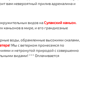
рит вам невероятный прилив адреналина и
вокружительных видов на
Сулакский каньон.
их каньонов в мире, и его грандиозные
зурные воды, обрамленные высокими скалами,
катере
! Мы с ветерком пронесемся по
аниями и нетронутой природой с совершенно
ельными видами!
*** Оплачивается