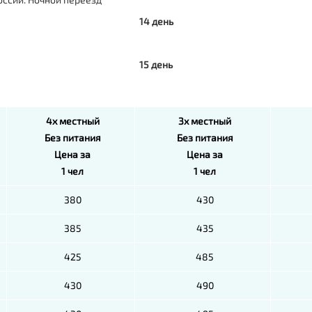
14 день
15 день
4х местный
3х местный
Без питания
Без питания
Цена за
Цена за
1 чел
1 чел
380
430
385
435
425
485
430
490