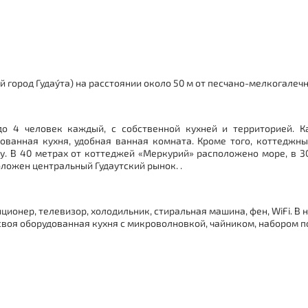
й город
Гудау́та
) на расстоянии около 50 м от песчано-мелкогалеч
о 4 человек каждый, с собственной кухней и территорией. 
ованная кухня, удобная ванная комната. Кроме того, коттеджн
 В 40 метрах от коттеджей «Меркурий» расположено море, в 3
оложен центральный Гудаутский рынок. .
иционер, телевизор, холодильник, стиральная машина, фен, WiFi. В
своя оборудованная кухня с микроволновкой, чайником, набором п