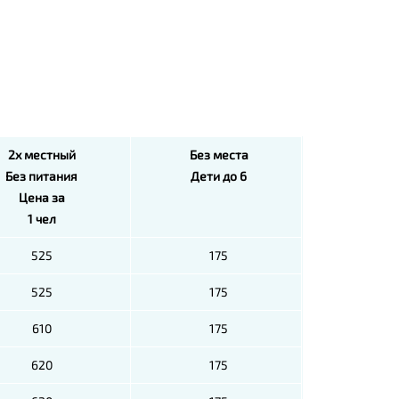
2х местный
Без места
Без питания
Дети до 6
Цена за
1 чел
525
175
525
175
610
175
620
175