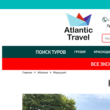
+
П
ПОИСК ТУРОВ
ГРУЗИЯ
КРАСНОДА
ВСЕ ЭК
Главная
☀
Абхазия
☀
Меркурий