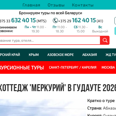
Главная
Отзывы
Контакты
Бронируем туры по всей Беларуси
632 40 15
162 40 15
375 33
(MTS)
+375 29
(A1)
ринимаем
Пн - Чт
11.00 -
Пт
11.00 -
Сб
11.30 -
Вс
звонки:
19.30
18.30
15.00
Выходной
РСКИЙ КРАЙ
КРЫМ
АЗОВСКОЕ МОРЕ
АБХАЗИЯ
ЖД Т
СКУРСИОННЫЕ ТУРЫ
САНКТ-ПЕТЕРБУРГ / КАРЕЛИЯ
МОСКВА
КОТТЕДЖ 'МЕРКУРИЙ' В ГУДАУТЕ 202
Кратко о туре
Страна:
Абхаз
Курорт:
Гудау