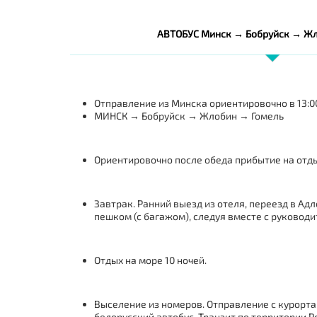
АВТОБУС Минск → Бобруйск → Жл
Отправление из Минска ориентировочно в 13:00
МИНСК → Бобруйск → Жлобин → Гомель
Ориентировочно после обеда прибытие на отдых
Завтрак. Ранний выезд из отеля, переезд в А
пешком (с багажом), следуя вместе с руководи
Отдых на море 10 ночей.
Выселение из номеров. Отправление с курорта
белорусский автобус. Транзит по территории Р