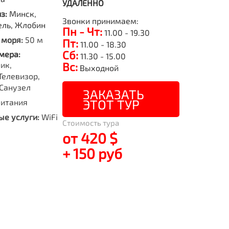
УДАЛЕННО
из:
Минск,
Звонки принимаем:
ель, Жлобин
Пн - Чт:
11.00 - 19.30
 моря:
50 м
Пт:
11.00 - 18.30
Сб:
мера:
11.30 - 15.00
ик,
Вс:
Выходной
Телевизор,
Санузел
ЗАКАЗАТЬ
ЭТОТ ТУР
питания
е услуги:
WiFi
Стоимость тура
от 420 $
+ 150 руб