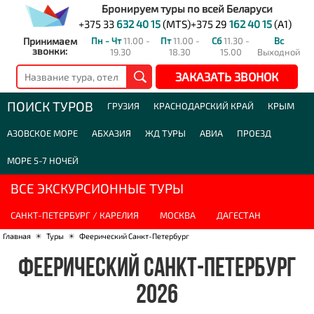
Бронируем туры по всей Беларуси
+375 33
632 40 15
(MTS)
+375 29
162 40 15
(A1)
Принимаем
Пн - Чт
11.00 -
Пт
11.00 -
Сб
11.30 -
Вс
звонки:
19.30
18.30
15.00
Выходной
ЗАКАЗАТЬ ЗВОНОК
ПОИСК ТУРОВ
ГРУЗИЯ
КРАСНОДАРСКИЙ КРАЙ
КРЫМ
АЗОВСКОЕ МОРЕ
АБХАЗИЯ
ЖД ТУРЫ
АВИА
ПРОЕЗД
МОРЕ 5-7 НОЧЕЙ
ВСЕ ЭКСКУРСИОННЫЕ ТУРЫ
САНКТ-ПЕТЕРБУРГ / КАРЕЛИЯ
МОСКВА
ДАГЕСТАН
Главная
☀
Туры
☀
Феерический Санкт-Петербург
ФЕЕРИЧЕСКИЙ САНКТ-ПЕТЕРБУРГ
2026