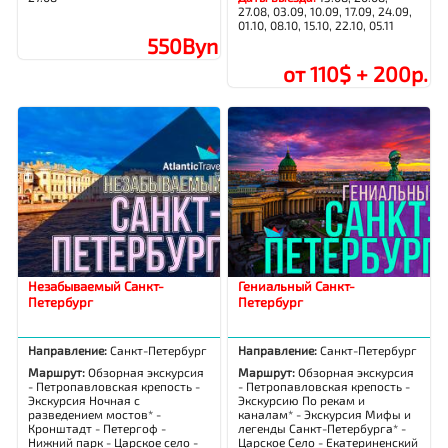
27.08, 03.09, 10.09, 17.09, 24.09,
01.10, 08.10, 15.10, 22.10, 05.11
550Byn
от 110$ + 200р.
Незабываемый Санкт-
Гениальный Санкт-
Петербург
Петербург
Направление:
Санкт-Петербург
Направление:
Санкт-Петербург
Маршрут:
Обзорная экскурсия
Маршрут:
Обзорная экскурсия
- Петропавловская крепость -
- Петропавловская крепость -
Экскурсия Ночная с
Экскурсию По рекам и
разведением мостов* -
каналам* - Экскурсия Мифы и
Кронштадт - Петергоф -
легенды Санкт-Петербурга* -
Нижний парк - Царское село -
Царское Село - Екатериненский