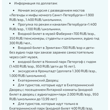
Информация по доплатам:
Ночная экскурсия с разведением мостов
«Легенды и мифы ночного Санкт-Петербурга»=1.900
RUB/взр., 1.400 RUB/школьники,
Прогулка по рекам и каналам Петербурга=1.400
RUB/взр., 1.100 RUB/школьники,
Входной билет в музей Фаберже=700 RUB/взр.,
350 RUB/пенсионеры, студенты и школьники, аудио гид
300 RUB/чел.,
Входной билет в Эрмитаж=700 RUB/взр и дети-
без аудио гида при заказе заранее самостоятельно
через сайт музея,
входной билет в Нижний парк Петергоф с гидом
(1.400 RUB/взр., 950 RUB/дети до 16 лет),
экскурсия в Кронштадт (доплата 1.300 RUB/взр.,
1.000 RUB/школьники).
Екатерининский Дворец:
Для туристов, которые идут в Екатерининский
Дворец с посещением Янтарной комнаты (входной
билет в дворец с аудиогидом+парк 2.000 RUB/взр., 950
RUB/школьники до 13,99 лет)
Для туристов, которые идут только в
Екатерининский парк (входной билет 400 RUB/взр,