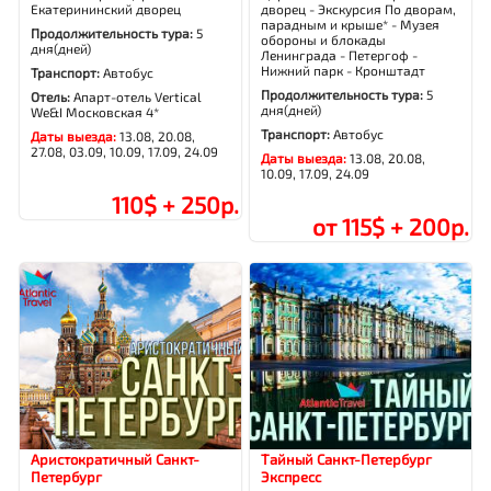
Екатерининский дворец
дворец - Экскурсия По дворам,
парадным и крыше* - Музея
Продолжительность тура:
5
обороны и блокады
дня(дней)
Ленинграда - Петергоф -
Нижний парк - Кронштадт
Транспорт:
Автобус
Продолжительность тура:
5
Отель:
Апарт-отель Vertical
дня(дней)
We&I Московская 4*
Транспорт:
Автобус
Даты выезда:
13.08, 20.08,
27.08, 03.09, 10.09, 17.09, 24.09
Даты выезда:
13.08, 20.08,
10.09, 17.09, 24.09
110$ + 250р.
от 115$ + 200р.
Аристократичный Санкт-
Тайный Санкт-Петербург
Петербург
Экспресс