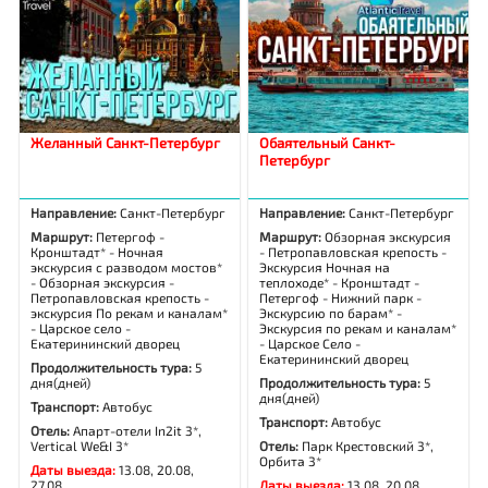
Желанный Санкт-Петербург
Обаятельный Санкт-
Петербург
Направление:
Санкт-Петербург
Направление:
Санкт-Петербург
Маршрут:
Петергоф -
Маршрут:
Обзорная экскурсия
Кронштадт* - Ночная
- Петропавловская крепость -
экскурсия с разводом мостов*
Экскурсия Ночная на
- Обзорная экскурсия -
теплоходе* - Кронштадт -
Петропавловская крепость -
Петергоф - Нижний парк -
экскурсия По рекам и каналам*
Экскурсию по барам* -
- Царское село -
Экскурсия по рекам и каналам*
Екатерининский дворец
- Царское Село -
Екатерининский дворец
Продолжительность тура:
5
дня(дней)
Продолжительность тура:
5
дня(дней)
Транспорт:
Автобус
Транспорт:
Автобус
Отель:
Апарт-отели In2it 3*,
Vertical We&I 3*
Отель:
Парк Крестовский 3*,
Орбита 3*
Даты выезда:
13.08, 20.08,
27.08
Даты выезда:
13.08, 20.08,