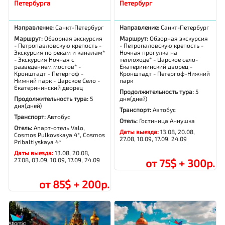
Петербурга
Петербург
Направление:
Санкт-Петербург
Направление:
Санкт-Петербург
Маршрут:
Обзорная экскурсия
Маршрут:
Обзорная экскурсия
- Петропавловскую крепость -
- Петропаловскую крепость -
Экскурсия по рекам и каналам*
Ночная прогулка на
- Экскурсия Ночная с
теплоходе* - Царское село-
разведением мостов* -
Екатерининский дворец -
Кронштадт - Петергоф -
Кронштадт - Петергоф-Нижний
Нижний парк - Царское Село -
парк
Екатерининский дворец
Продолжительность тура:
5
Продолжительность тура:
5
дня(дней)
дня(дней)
Транспорт:
Автобус
Транспорт:
Автобус
Отель:
Гостиница Аннушка
Отель:
Апарт-отель Valo,
Даты выезда:
13.08, 20.08,
Cosmos Pulkovskaya 4*, Cosmos
27.08, 10.09, 17.09, 24.09
Pribaltiyskaya 4*
Даты выезда:
13.08, 20.08,
27.08, 03.09, 10.09, 17.09, 24.09
от 75$ + 300р.
от 85$ + 200р.