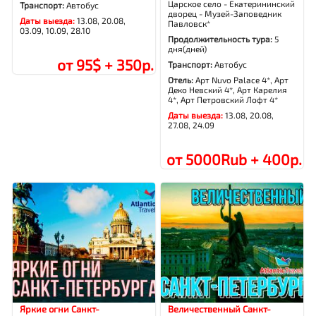
Царское село - Екатерининский
Транспорт:
Автобус
дворец - Музей-Заповедник
Даты выезда:
13.08, 20.08,
Павловск*
03.09, 10.09, 28.10
Продолжительность тура:
5
дня(дней)
от 95$ + 350р.
Транспорт:
Автобус
Отель:
Арт Nuvo Palace 4*, Арт
Деко Невский 4*, Арт Карелия
4*, Арт Петровский Лофт 4*
Даты выезда:
13.08, 20.08,
27.08, 24.09
от 5000Rub + 400р.
Яркие огни Санкт-
Величественный Санкт-