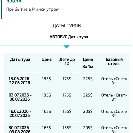
5 день
Прибытие в Минск утром
ДАТЫ ТУРОВ
АВТОБУС Даты тура
Даты тура
Цена
Дети до
Цена
Базовый
12
отель
За 1м
18.06.2026 -
185$
175$
225$
Отель «Свет»
22.06.2026
3*
02.07.2026 -
185$
175$
225$
Отель «Свет»
06.07.2026
3*
16.07.2026 -
165$
155$
205$
Отель «Свет»
20.07.2026
3*
30.07.2026 -
165$
155$
205$
Отель «Свет»
03.08.2026
3*