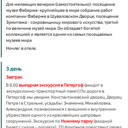
Для желающих вечером (самостоятельно):
посещение
музея Фаберже
-крупнейшее в мире собрание работ
компании Фаберже в Шуваловском Дворце
,
посещение
Эрмитажа -
сокровищницу мирового искусства, третий
по величине музей мира. Он обладает богатой
коллекцией и является одним из самых посещаемых
музеев мира
Ночлег в отеле.
3 день
Завтрак.
В 8.00
выездная экскурсия в Петергоф
(входит в
экскурсионно-транспортный пакет) По дороге в
Петергоф мы увидим: Константиновский дворец, Дворец
Петра I в Стрельне, усадьбы: Знаменка, Михайловка,
Александрия, познакомимся с внешним и внутренним
убранством одного из красивейших шатровых
сооружений. Экскурсия по
Нижнему парку
(входной
билет с гидом - доплата): 211 фонтанов предстанут перед