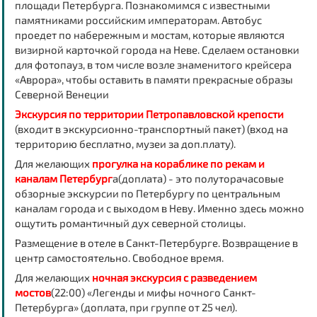
площади Петербурга. Познакомимся с известными
памятниками российским императорам. Автобус
проедет по набережным и мостам, которые являются
визирной карточкой города на Неве. Сделаем остановки
для фотопауз, в том числе возле
знаменитого крейсера
«Аврора»,
чтобы оставить в памяти прекрасные образы
Северной Венеции
Экскурсия по территории Петропавловской крепости
(
входит в экскурсионно-транспортный пакет)
(вход на
территорию бесплатно, музеи за доп.плату).
Для желающих
п
рогулка на кораблике по рекам и
каналам Петербург
а
(доплата
) - это полуторачасовые
обзорные экскурсии по Петербургу по центральным
каналам города и с выходом в Неву. Именно здесь можно
ощутить романтичный дух северной столицы.
Размещение в отеле в Санкт-Петербурге.
Возвращение в
центр самостоятельно.
Свободное время.
Для желающих
ночная
экскурсия с разведением
мостов
(22:00) «Легенды и мифы ночного Санкт-
Петербурга» (доплата, при группе от 25 чел).