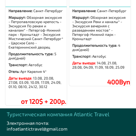
Направление:
Санкт-Петербург
Направление:
Санкт-Петербург
Маршрут:
Обзорная экскурсия
Маршрут:
Обзорная экскурсия
- Петропавловскую крепость -
- Экскурсия Реки и каналы* -
Экскурсия По рекам и
Экскурсия вечерняя с
каналам* - Петергоф-Нижний
разведением мостов* -
парк - Кронштадт - Экскурсия
Петергоф-Нижний парк -
Мистический Санкт-Петербург*
Кронштадт
- Царское Село -
Продолжительность тура:
4
Екатерининский дворец
дня(дней)
Продолжительность тура:
5
Транспорт:
Автобус
дня(дней)
Даты выезда:
14.08, 21.08,
Транспорт:
Автобус
28.08, 04.09, 11.09, 18.09, 25.09
Отель:
Арт Карелия 4*
Даты выезда:
13.08, 20.08,
400Byn
27.08, 03.09, 10.09, 17.09, 24.09,
01.10, 08.10, 24.12, 30.12
от 120$ + 200р.
Туристическая компания Аtlantic Travel
Электронная почта:
infoatlantictravel@gmail.com