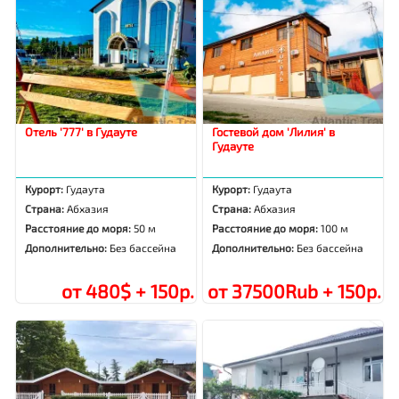
Отель '777' в Гудауте
Гостевой дом 'Лилия' в
Гудауте
Курорт:
Гудаута
Курорт:
Гудаута
Страна:
Абхазия
Страна:
Абхазия
Расстояние до моря:
50 м
Расстояние до моря:
100 м
Дополнительно:
Без бассейна
Дополнительно:
Без бассейна
от 480$ + 150р.
от 37500Rub + 150р.