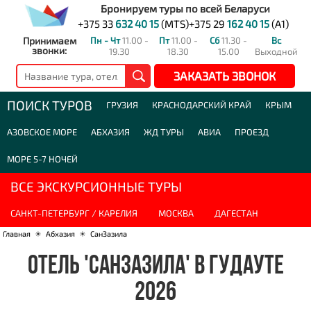
Бронируем туры по всей Беларуси
+375 33
632 40 15
(MTS)
+375 29
162 40 15
(A1)
Принимаем
Пн - Чт
11.00 -
Пт
11.00 -
Сб
11.30 -
Вс
звонки:
19.30
18.30
15.00
Выходной
ЗАКАЗАТЬ ЗВОНОК
ПОИСК ТУРОВ
ГРУЗИЯ
КРАСНОДАРСКИЙ КРАЙ
КРЫМ
АЗОВСКОЕ МОРЕ
АБХАЗИЯ
ЖД ТУРЫ
АВИА
ПРОЕЗД
МОРЕ 5-7 НОЧЕЙ
ВСЕ ЭКСКУРСИОННЫЕ ТУРЫ
САНКТ-ПЕТЕРБУРГ / КАРЕЛИЯ
МОСКВА
ДАГЕСТАН
Главная
☀
Абхазия
☀
СанЗазила
ОТЕЛЬ 'САНЗАЗИЛА' В ГУДАУТЕ
2026