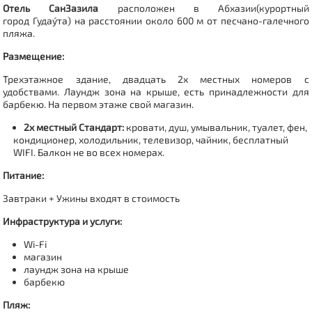
Отель СанЗазила
расположен в Абхазии(курортный
город
Гудау́та
) на расстоянии около 600 м от песчано-галечного
пляжа.
Размещение:
Трехэтажное здание, двадцать 2х местных номеров с
удобствами. Лаундж зона на крыше, есть принадлежности для
барбекю. На первом этаже свой магазин.
2х местный Стандарт:
кровати,
душ, умывальник, туалет, фен,
кондиционер, холодильник, телевизор, чайник, бесплатный
WIFI. Балкон не во всех номерах.
Питание:
Завтраки + Ужины
входят в стоимость
Инфраструктура и услуги:
Wi-Fi
магазин
лаундж зона на крыше
барбекю
Пляж: