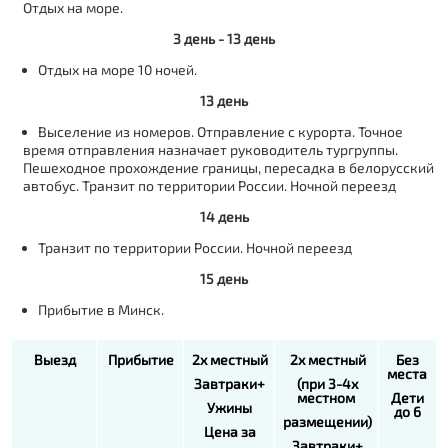
Отдых на море.
3 день - 13 день
Отдых на море 10 ночей.
13 день
Выселение из номеров. Отправление с курорта. Точное
время отправления назначает руководитель тургруппы.
Пешеходное прохождение границы, пересадка в белорусский
автобус. Транзит по территории России. Ночной переезд
14 день
Транзит по территории России. Ночной переезд
15 день
Прибытие в Минск.
Выезд
Прибытие
2х местный
2х местный
Без
места
Завтраки+
(при 3-4х
местном
Дети
Ужины
до 6
размещении)
Цена за
Завтраки+