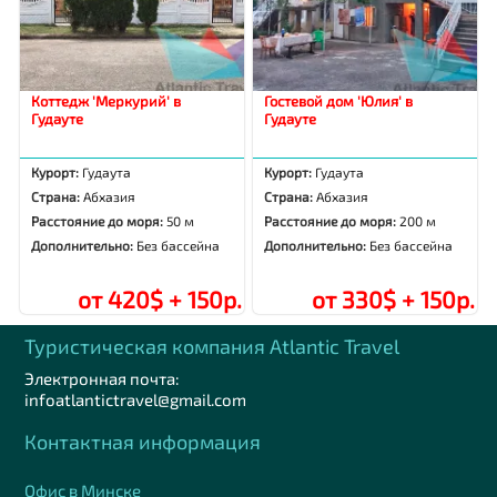
Коттедж 'Меркурий' в
Гостевой дом 'Юлия' в
Гудауте
Гудауте
Курорт:
Гудаута
Курорт:
Гудаута
Страна:
Абхазия
Страна:
Абхазия
Расстояние до моря:
50 м
Расстояние до моря:
200 м
Дополнительно:
Без бассейна
Дополнительно:
Без бассейна
от 420$ + 150р.
от 330$ + 150р.
Туристическая компания Аtlantic Travel
Электронная почта:
infoatlantictravel@gmail.com
Контактная информация
Офис в Минске