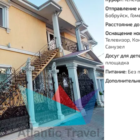
Отправление 
Бобруйск, Гом
Расстояние до
Оснащение но
Телевизор, Ко
Санузел
Досуг для дете
площадка
Питание:
Без 
Дополнительны