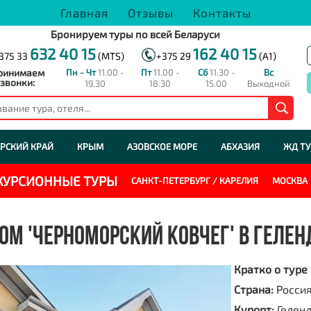
Главная
Отзывы
Контакты
Бронируем туры по всей Беларуси
632 40 15
162 40 15
375 33
(MTS)
+375 29
(A1)
ринимаем
Пн - Чт
11.00 -
Пт
11.00 -
Сб
11.30 -
Вс
звонки:
19.30
18.30
15.00
Выходной
РСКИЙ КРАЙ
КРЫМ
АЗОВСКОЕ МОРЕ
АБХАЗИЯ
ЖД Т
СКУРСИОННЫЕ ТУРЫ
САНКТ-ПЕТЕРБУРГ / КАРЕЛИЯ
МОСКВА
ОМ 'ЧЕРНОМОРСКИЙ КОВЧЕГ' В ГЕЛЕ
Кратко о туре
Страна:
Росси
Курорт:
Гелен