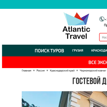
+
П
ПОИСК ТУРОВ
ГРУЗИЯ
КРАСНОДА
ВСЕ ЭК
Главная
☀
Россия
☀
Краснодарский край
☀
Черноморский ковчег
ГОСТЕВОЙ Д