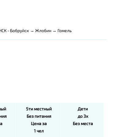
СК - Бобруйск → Жлобин → Гомель
ный
5ти
местный
Дети
ания
Без питания
до 3х
за
Цена за
Без места
1 чел