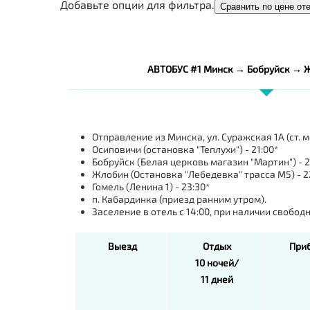
Добавьте опции для фильтра.
Сравнить по цене от
АВТОБУС #1 Минск → Бобруйск → 
Отправление из Минска, ул. Суражская 1А (ст. м
Осиповичи (остановка "Теплухи") - 21:00*
Бобруйск (Белая церковь магазин "Мартин") - 2
Жлобин (Остановка "Лебедевка" трасса М5) - 2
Гомель (Ленина 1) - 23:30*
п. Кабардинка (приезд ранним утром).
Заселение в отель с 14:00, при наличии свобо
Выезд
Отдых
При
10 ночей/
11 дней