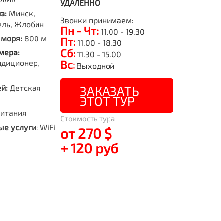
УДАЛЕННО
из:
Минск,
Звонки принимаем:
ель, Жлобин
Пн - Чт:
11.00 - 19.30
 моря:
800 м
Пт:
11.00 - 18.30
Сб:
мера:
11.30 - 15.00
ндиционер,
Вс:
Выходной
й:
Детская
ЗАКАЗАТЬ
ЭТОТ ТУР
питания
Стоимость тура
е услуги:
WiFi
от 270 $
+ 120 руб