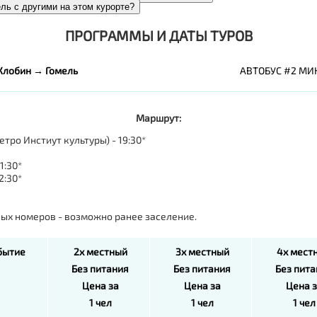
ель с другими на этом курорте?
ПРОГРАММЫ И ДАТЫ ТУРОВ
Жлобин → Гомель
АВТОБУС #2 МИН
Маршрут:
етро Инстиут культуры) - 19:30*
1:30*
2:30*
дных номеров - возможно ранее заселение.
бытие
2х местный
3х местный
4х мест
Без питания
Без питания
Без пит
Цена за
Цена за
Цена 
1 чел
1 чел
1 чел