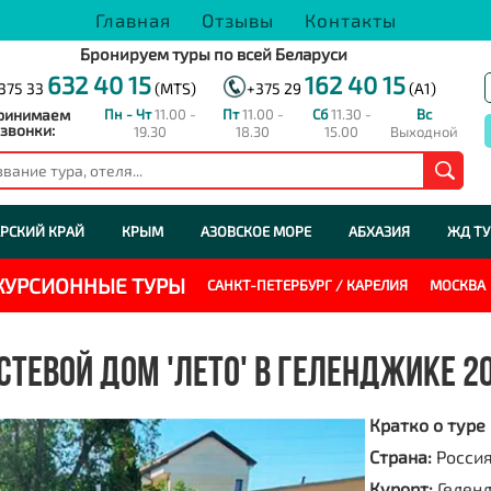
Главная
Отзывы
Контакты
Бронируем туры по всей Беларуси
632 40 15
162 40 15
375 33
(MTS)
+375 29
(A1)
ринимаем
Пн - Чт
11.00 -
Пт
11.00 -
Сб
11.30 -
Вс
звонки:
19.30
18.30
15.00
Выходной
РСКИЙ КРАЙ
КРЫМ
АЗОВСКОЕ МОРЕ
АБХАЗИЯ
ЖД Т
СКУРСИОННЫЕ ТУРЫ
САНКТ-ПЕТЕРБУРГ / КАРЕЛИЯ
МОСКВА
СТЕВОЙ ДОМ 'ЛЕТО' В ГЕЛЕНДЖИКЕ 2
Кратко о туре
Страна:
Росси
Курорт:
Гелен