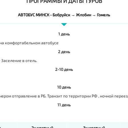
ПРОГРАММЫ И ДАТЫ ТУРОВ
АВТОБУС МИНСК - Бобруйск → Жлобин → Гомель
1 день
 на комфортабельном автобусе
2 день
 Заселение в отель.
2-10 день
10 день
чером отправление в РБ. Транзит по территории РФ , ночной переез
11 день
а
2х местный
3х местный