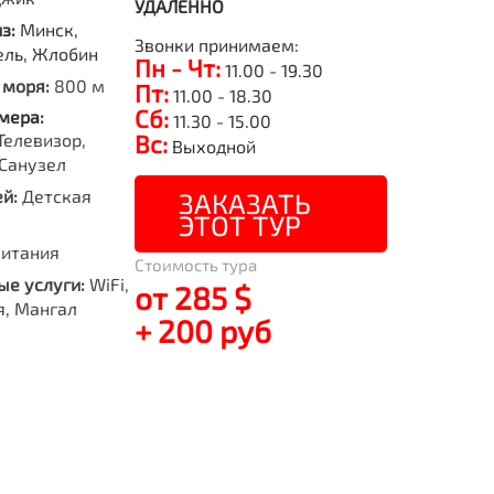
УДАЛЕННО
из:
Минск,
Звонки принимаем:
ель, Жлобин
Пн - Чт:
11.00 - 19.30
 моря:
800 м
Пт:
11.00 - 18.30
Сб:
мера:
11.30 - 15.00
Телевизор,
Вс:
Выходной
Санузел
й:
Детская
ЗАКАЗАТЬ
ЭТОТ ТУР
питания
Стоимость тура
е услуги:
WiFi,
от 285 $
я, Мангал
+ 200 руб