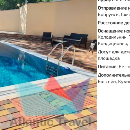
Отправление 
Бобруйск, Гом
Расстояние до
Оснащение но
Холодильник, 
Кондиционер, 
Досуг для дете
площадка
Питание:
Без 
Дополнительны
Бассейн, Кухн