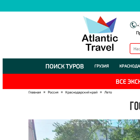
+
П
ПОИСК ТУРОВ
ГРУЗИЯ
КРАСНОДА
ВСЕ ЭК
Главная
☀
Россия
☀
Краснодарский край
☀
Лето
ГО