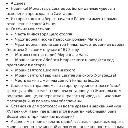
А далее
Новинка! Монастырь Самтавро. Богом данные чудеса и
исцеления происходят в Самтавро.
История святыни берет начало в IV веке и имеет прямое
отношение к святой Нине.
Святыни монастыря:
- Часть Животворящего столпа
- Чудотворная икона Иверской Божьей Матери
- Чудотворная икона святой Нины, пожертвованная царём
Георгием XII своим внукам в 1870 году
- Могилы святых царей Мириана и Наны
- Мощи святого Абибоса Некресского (находятся под
престолом в алтаре)
- Мощи святого Шио Мгвимского
- Мощи святого Гавриила Самтаврийского (Ургебадзе)
- Часть камня с могилы святой Нины из Бодбе
Далее мы отправляемся в сторону грузинско-российской
границы и обязательно сделаем остановку на Жинвальском
водохранилище, невероятная красота природы и шикарные
фотографии на память вам обеспечены
.
Остановка для фотосессии возле древней церкви Ананури
XVI век-XVIII век, где вливается в Арагви небольшая река
Ведзатхеви. (при наличии времени)
А далее мы проезжаем по одной из самых красивых дорог в
мире – военно-грузинской дороге: древние крепости и храмы,