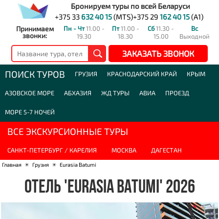
Бронируем туры по всей Беларуси
+375 33
632 40 15
(MTS)
+375 29
162 40 15
(A1)
Принимаем
Пн - Чт
11.00 -
Пт
11.00 -
Сб
11.30 -
Вс
звонки:
19.30
18.30
15.00
Выходной
ЗАКАЗАТЬ ЗВОНОК
ПОИСК ТУРОВ
ГРУЗИЯ
КРАСНОДАРСКИЙ КРАЙ
КРЫМ
АЗОВСКОЕ МОРЕ
АБХАЗИЯ
ЖД ТУРЫ
АВИА
ПРОЕЗД
МОРЕ 5-7 НОЧЕЙ
ВСЕ ЭКСКУРСИОННЫЕ ТУРЫ
САНКТ-ПЕТЕРБУРГ / КАРЕЛИЯ
МОСКВА
ДАГЕСТАН
Главная
☀
Грузия
☀
Eurasia Batumi
ОТЕЛЬ 'EURASIA BATUMI' 2026