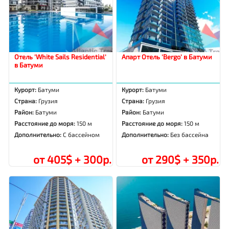
Отель 'White Sails Residential'
Апарт Отель 'Bergo' в Батуми
в Батуми
Курорт:
Батуми
Курорт:
Батуми
Страна:
Грузия
Страна:
Грузия
Район:
Батуми
Район:
Батуми
Расстояние до моря:
150 м
Расстояние до моря:
150 м
Дополнительно:
С бассейном
Дополнительно:
Без бассейна
от 405$ + 300р.
от 290$ + 350р.