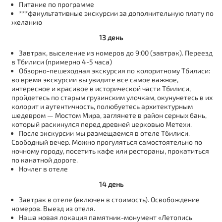
Питание по программе
***факультативные экскурсии за дополнительную плату по
желанию
13 день
Завтрак, выселение из номеров до 9:00 (завтрак). Переезд
в Тбилиси (примерно 4-5 часа)
Обзорно-пешеходная экскурсия по колоритному Тбилиси:
во время экскурсии вы увидите все самое важное,
интересное и красивое в исторической части Тбилиси,
пройдетесь по старым грузинским улочкам, окунунетесь в их
колорит и аутентичность, полюбуетесь архитектурным
шедевром — Мостом Мира, заглянете в район серных бань,
который раскинулся перед древней церковью Метехи.
После экскурсии мы размещаемся в отеле Тбилиси.
Свободный вечер. Можно прогуляться самостоятельно по
ночному городу, посетить кафе или рестораны, прокатиться
по канатной дороге.
Ночлег в отеле
14 день
Завтрак в отеле (включен в стоимость). Освобождение
номеров. Выезд из отеля.
Наша новая локация памятник-монумент «Летопись