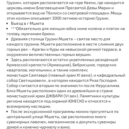
Грузии», которая располагается на горе Кеени, где находится
церковь имени Благовещения Пресвятой Девы Марии и
открывается вид на Тбилиси со смотровой площадки. Мощь
этих колонн описывает 3000 летнюю историю Грузии.
Выезд в г Мцхета
***Обязательно для женщин юбка ниже колена и платок на
голову, мужчинам брюки.
Древняя столица Грузии Мцхета – святое место для
каждого грузина. Мцхета расположена в месте слияния двух
горных рек – Арагви и Куры на невысокой речной террасе, в
окружении величественных горных вершин.
Здесь располагаются остатки укрепленных резиденций
Армазской крепости (Армазцихе), Бебрисцихе, городских
кварталов, могильники, а также комплекс
монастыря Самтавро (главный храм ХI века), и кафедральный
собор Светицховели , в котором находится Риза Господня.
Собор считается вторым по значимости после Иерусалима.
Близ Мцхеты расположен один из древнейших в стране
монастырский храм ДЖВАРИ (VI век). Памятники культуры
региона находятся под охраной ЮНЕСКО и относятся к
всемирному наследию.
После экскурсионной программы можно прогуляться по
центральной улице Мцхеты, где расположено много
сувенирных лавочек, магазинчиков и докупить сувениры
домой и конечно чурчхелу и вино.