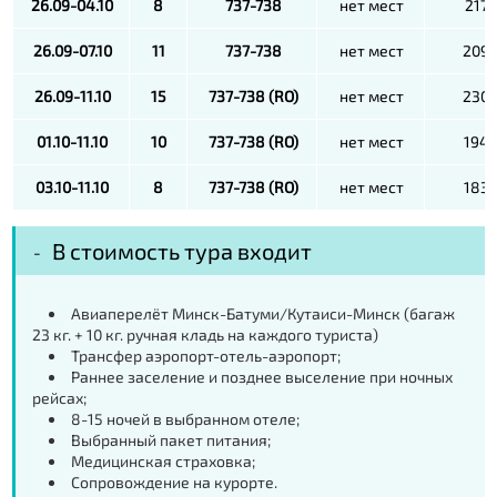
26.09-04.10
8
737-738
нет мест
2170
26.09-07.10
11
737-738
нет мест
209
26.09-11.10
15
737-738 (RO)
нет мест
230
01.10-11.10
10
737-738 (RO)
нет мест
194
03.10-11.10
8
737-738 (RO)
нет мест
183
В стоимость тура входит
Авиаперелёт Минск-Батуми/Кутаиси-Минск (багаж
23 кг. + 10 кг. ручная кладь на каждого туриста)
Трансфер аэропорт-отель-аэропорт;
Раннее заселение и позднее выселение при ночных
рейсах;
8-15 ночей в выбранном отеле;
Выбранный пакет питания;
Медицинская страховка;
Сопровождение на курорте.