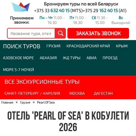
Бронируем туры по всей Беларуси
+375 33
632 40 15
(MTS)
+375 29
162 40 15
(A1)
Принимаем
Пн - Чт
11.00 -
Пт
11.00 -
Сб
11.30 -
Вс
звонки:
19.30
18.30
15.00
Выходной
ЗАКАЗАТЬ ЗВОНОК
ПОИСК ТУРОВ
ГРУЗИЯ
КРАСНОДАРСКИЙ КРАЙ
КРЫМ
АЗОВСКОЕ МОРЕ
АБХАЗИЯ
ЖД ТУРЫ
АВИА
ПРОЕЗД
МОРЕ 5-7 НОЧЕЙ
ВСЕ ЭКСКУРСИОННЫЕ ТУРЫ
САНКТ-ПЕТЕРБУРГ / КАРЕЛИЯ
МОСКВА
ДАГЕСТАН
Главная
☀
Грузия
☀
Pearl Of Sea
ОТЕЛЬ 'PEARL OF SEA' В КОБУЛЕТИ
2026