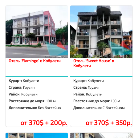
Отель 'Flamingo' в Кобулети
Отель 'Sweet House' в
Кобулети
Курорт:
Кобулети
Курорт:
Кобулети
Страна:
Грузия
Страна:
Грузия
Район:
Кобулети
Район:
Кобулети
Расстояние до моря:
100 м
Расстояние до моря:
150 м
Дополнительно:
Без бассейна
Дополнительно:
С бассейном
от 370$ + 200р.
от 370$ + 350р.