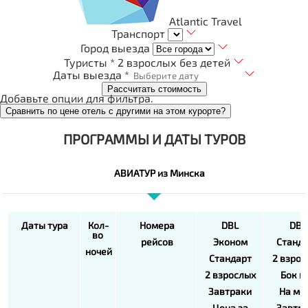
Atlantic Travel
Транспорт
Город выезда
Туристы *
2 взрослых без детей
Даты выезда *
Рассчитать стоимость
Добавьте опции для фильтра.
Сравнить по цене отель с другими на этом курорте?
ПРОГРАММЫ И ДАТЫ ТУРОВ
АВИАТУР из Минска
Даты тура
Кол-
Номера
DBL
DBL
во
рейсов
Эконом
Станд
ночей
Стандарт
2 взро
2 взрослых
Бок в
Завтраки
На мо
Цена за
Завтр