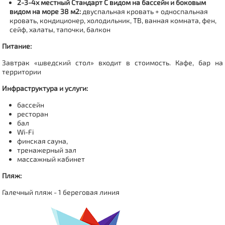
2-3-4х местный Стандарт С видом на бассейн и боковым
видом на море 38 м2:
двуспальная кровать + односпальная
кровать, кондиционер, холодильник, ТВ, ванная комната, фен,
сейф, халаты, тапочки, балкон
Питание:
Завтрак
«шведский стол»
входит в стоимость
. Кафе, бар на
территории
Инфраструктура и услуги:
бассейн
ресторан
бал
Wi-Fi
финская сауна,
тренажерный зал
массажный кабинет
Пляж:
Галечный пляж - 1 береговая линия