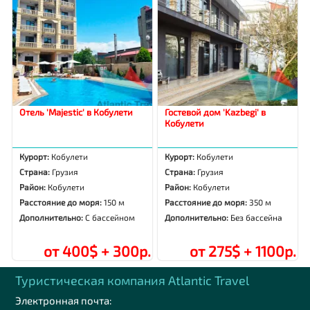
Отель 'Majestic' в Кобулети
Гостевой дом 'Kazbegi' в
Кобулети
Курорт:
Кобулети
Курорт:
Кобулети
Страна:
Грузия
Страна:
Грузия
Район:
Кобулети
Район:
Кобулети
Расстояние до моря:
150 м
Расстояние до моря:
350 м
Дополнительно:
С бассейном
Дополнительно:
Без бассейна
от 400$ + 300р.
от 275$ + 1100р.
Туристическая компания Аtlantic Travel
Электронная почта: