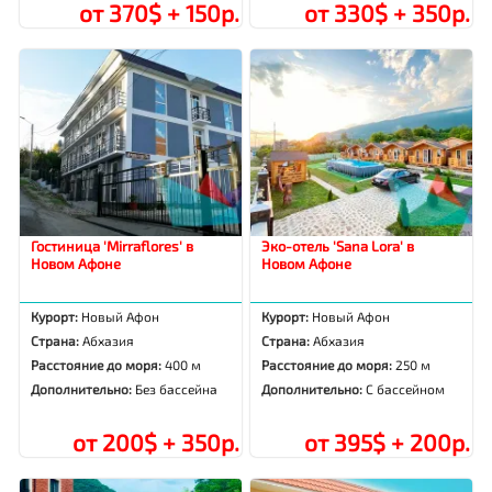
от 370$ + 150р.
от 330$ + 350р.
Гостиница 'Mirraflores' в
Эко-отель 'Sana Lora' в
Новом Афоне
Новом Афоне
Курорт:
Новый Афон
Курорт:
Новый Афон
Страна:
Абхазия
Страна:
Абхазия
Расстояние до моря:
400 м
Расстояние до моря:
250 м
Дополнительно:
Без бассейна
Дополнительно:
С бассейном
от 200$ + 350р.
от 395$ + 200р.