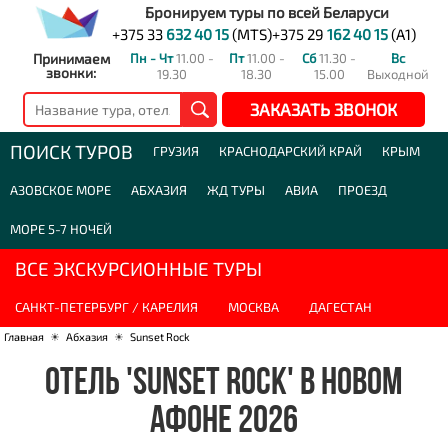
Бронируем туры по всей Беларуси
+375 33
632 40 15
(MTS)
+375 29
162 40 15
(A1)
Принимаем
Пн - Чт
11.00 -
Пт
11.00 -
Сб
11.30 -
Вс
звонки:
19.30
18.30
15.00
Выходной
ЗАКАЗАТЬ ЗВОНОК
ПОИСК ТУРОВ
ГРУЗИЯ
КРАСНОДАРСКИЙ КРАЙ
КРЫМ
АЗОВСКОЕ МОРЕ
АБХАЗИЯ
ЖД ТУРЫ
АВИА
ПРОЕЗД
МОРЕ 5-7 НОЧЕЙ
ВСЕ ЭКСКУРСИОННЫЕ ТУРЫ
САНКТ-ПЕТЕРБУРГ / КАРЕЛИЯ
МОСКВА
ДАГЕСТАН
Главная
☀
Абхазия
☀
Sunset Rock
ОТЕЛЬ 'SUNSET ROCK' В НОВОМ
АФОНЕ 2026