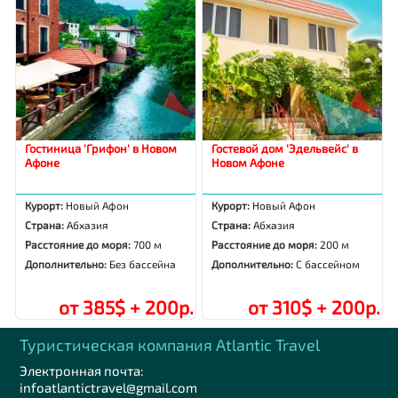
Гостиница 'Грифон' в Новом
Гостевой дом 'Эдельвейс' в
Афоне
Новом Афоне
Курорт:
Новый Афон
Курорт:
Новый Афон
Страна:
Абхазия
Страна:
Абхазия
Расстояние до моря:
700 м
Расстояние до моря:
200 м
Дополнительно:
Без бассейна
Дополнительно:
С бассейном
от 385$ + 200р.
от 310$ + 200р.
Туристическая компания Аtlantic Travel
Электронная почта:
infoatlantictravel@gmail.com