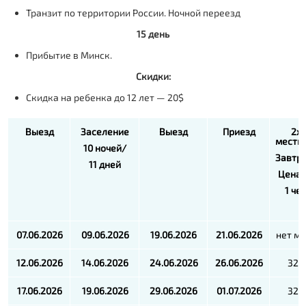
Транзит по территории России. Ночной переезд
15 день
Прибытие в Минск.
Скидки:
Скидка на ребенка до 12 лет — 20$
Выезд
Заселение
Выезд
Приезд
2х
местн
10 ночей/
Завтр
11 дней
Цена 
1 че
07.06.2026
09.06.2026
19.06.2026
21.06.2026
нет ме
12.06.2026
14.06.2026
24.06.2026
26.06.2026
325
17.06.2026
19.06.2026
29.06.2026
01.07.2026
325