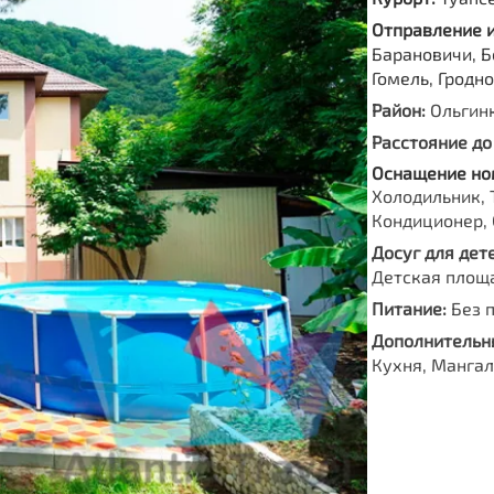
Отправление 
Барановичи, Б
Гомель, Гродн
Район:
Ольгин
Расстояние до
Оснащение но
Холодильник, 
Кондиционер, 
Досуг для дете
Детская площ
Питание:
Без 
Дополнительны
Кухня, Мангал