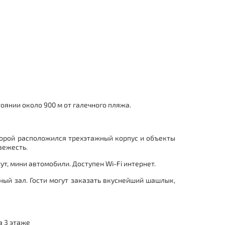
тоянии около 900 м от галечного пляжа.
торой расположился трехэтажный корпус и объекты
вежесть.
ут, мини автомобили. Доступен Wi-Fi интернет.
ый зал. Гости могут заказать вкуснейший шашлык,
а 3 этаже