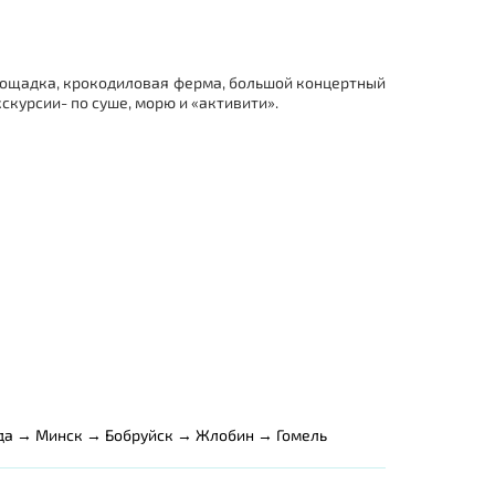
 площадка, крокодиловая ферма, большой концертный
скурсии- по суше, морю и «активити».
да → Минск → Бобруйск → Жлобин → Гомель