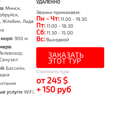
УДАЛЕННО
из:
Минск,
Звонки принимаем:
обруйск,
Пн - Чт:
11.00 - 19.30
о, Жлобин, Лида
Пт:
11.00 - 18.30
ка
Сб:
11.30 - 15.00
Вс:
 моря:
900 м
Выходной
мера:
Телевизор,
ЗАКАЗАТЬ
ЭТОТ ТУР
Санузел
й:
Бассейн,
Стоимость тура
адка
от 245 $
питания
+ 150 руб
е услуги:
WiFi,