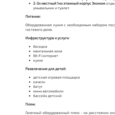
2-3х местный 1но этажный корпус Эконом:
отдел
умывальник и туалет.
Питание:
Оборудованная кухня с необходимым набором посу
гостевого дома.
Инфраструктура и услуги:
беседка
мангальная зона
Wi-Fi интернет
кухня
Развлечения для детей
:
детская игровая площадка
качели
батут
мини автомобили
бассейн детский
Пляж:
Галечный оборудованный пляж - на расстоянии ок