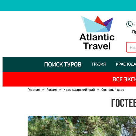
+
П
ПОИСК ТУРОВ
ГРУЗИЯ
КРАСНОДА
ВСЕ ЭК
Главная
☀
Россия
☀
Краснодарский край
☀
Сосновый двор
ГОСТЕ