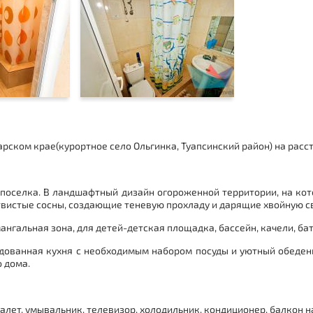
арском крае(
курортное село Ольгинка
, Туапсинский район
) на расс
е поселка. В ландшафтный дизайн огороженной территории, на ко
вистые сосны, создающие теневую прохладу и дарящие хвойную с
ангальная зона, для детей-детская площадка, бассейн, качели, бат
дованная кухня с необходимым набором посуды и уютный обеденн
о дома.
уалет, умывальник, телевизор, холодильник, кондиционер, балкон
н