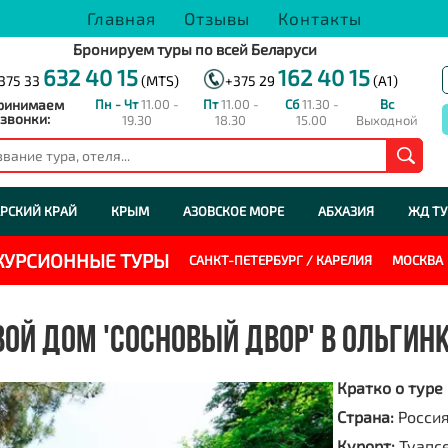
Главная
Отзывы
Контакты
Бронируем туры по всей Беларуси
632 40 15
162 40 15
375 33
(MTS)
+375 29
(A1)
ринимаем
Пн - Чт
11.00 -
Пт
11.00 -
Сб
11.30 -
Вс
звонки:
19.30
18.30
15.00
Выходной
РСКИЙ КРАЙ
КРЫМ
АЗОВСКОЕ МОРЕ
АБХАЗИЯ
ЖД Т
СКУРСИОННЫЕ ТУРЫ
САНКТ-ПЕТЕРБУРГ / КАРЕЛИЯ
МОСКВА
ВОЙ ДОМ 'СОСНОВЫЙ ДВОР' В ОЛЬГИНК
Кратко о туре
Страна:
Росси
Курорт:
Туапс