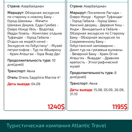
Страна:
Азербайджан
Страна:
Азербайджан
Маршрут:
Обзорная экскурсия
Маршрут:
Поселение Лагидж -
по старому и новому Баку -
Озеро Нохур - Курорт Туфандаг
Город Шамахы - Мечети
- Город Габала - Город Шеки -
Шамахи Джума, Едди Гумбез -
Ханский дворец - Деревня Киш -
Озеро Нохур Гёль - Водопад
Нидж - Винодельня в Габале -
Йедди Гозель - Комплекс отдыха
Обзорная экскурсия по Старому
Туфандаг - Город Габала -
Баку - Обзорная экскурсия по
Отдых на море(4 ночи) -
Современному Баку -
Экскурсия по Гобустану* - Музей
Гобустанский заповедник -
петроглифов - Тур по Абшерону
Джип тур на грязевые вулканы
- Храм Атешгах - Гора Янар Даг
- Вечерний Баку - Храм Огня
Атешгях - Янардаг - Древняя
Продолжительность тура:
10
крепость - Этнографический
дня(дней)
музей
Транспорт:
Авиа
Продолжительность тура:
8
дня(дней)
Отель:
Отель Sapphire Marine 4*
Транспорт:
Авиа
Даты выезда:
04.09
Даты выезда:
15.08, 05.09, 26.09,
31.10
1240$
1195$
Туристическая компания Аtlantic Travel