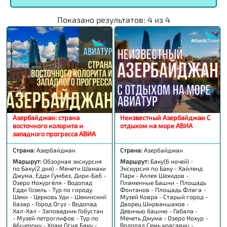
Показано результатов:
4
из
4
Азербайджан: страна
Неизвестный Азербайджан С
восточного колорита и
отдыхом на море АВИА
западного прогресса АВИА
Страна:
Азербайджан
Страна:
Азербайджан
Маршрут:
Обзорная экскурсия
Маршрут:
Баку(6 ночей) -
по Баку(2 дня) - Мечети Шамахи
Экскурсия по Баку - Хайленд
Джума, Едди Гумбез, Дири-Баб -
Парк - Аллея Шехидов -
Озеро Нохургёля - Водопад
Пламенные Башни - Площадь
Едди Гозель - Тур по городу
Фонтанов - Площадь Флага -
Шеки - Церковь Уди - Шекинский
Музей Ковра - Старый город -
базар - Город Огуз - Водопад
Дворец Ширваншахов -
Хал-Хал - Заповедник Гобустан
Девичью башню - Габала -
- Музей петроглифов - Тур по
Мечеть Джума - Озеро Нохур -
Абшерону - Храм Огня Баку -
Водопад Семь красавиц -