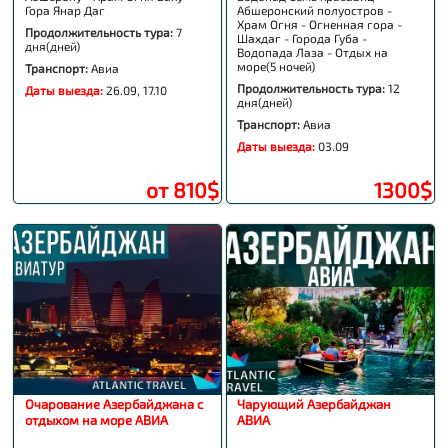
Гора Янар Даг
Абшеронский полуостров -
Храм Огня - Огненная гора -
Продолжительность тура:
7
Шахдаг - Города Губа -
дня(дней)
Водопада Лаза - Отдых на
море(5 ночей)
Транспорт:
Авиа
Продолжительность тура:
12
Даты выезда:
26.09, 17.10
дня(дней)
Транспорт:
Авиа
Даты выезда:
03.09
от 810$
1300$
Очарование Азербайджана с
Чарующий Азербайджан
отдыхом на море АВИА
АВИА