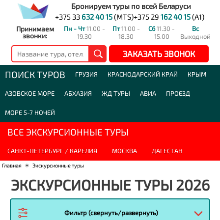
Бронируем туры по всей Беларуси
+375 33
632 40 15
(MTS)
+375 29
162 40 15
(A1)
Принимаем
Пн - Чт
11.00 -
Пт
11.00 -
Сб
11.30 -
Вс
звонки:
19.30
18.30
15.00
Выходной
ЗАКАЗАТЬ ЗВОНОК
ПОИСК ТУРОВ
ГРУЗИЯ
КРАСНОДАРСКИЙ КРАЙ
КРЫМ
АЗОВСКОЕ МОРЕ
АБХАЗИЯ
ЖД ТУРЫ
АВИА
ПРОЕЗД
МОРЕ 5-7 НОЧЕЙ
ВСЕ ЭКСКУРСИОННЫЕ ТУРЫ
САНКТ-ПЕТЕРБУРГ / КАРЕЛИЯ
МОСКВА
ДАГЕСТАН
Главная
☀
Экскурсионные туры
ЭКСКУРСИОННЫЕ ТУРЫ 2026
Фильтр (свернуть/развернуть)