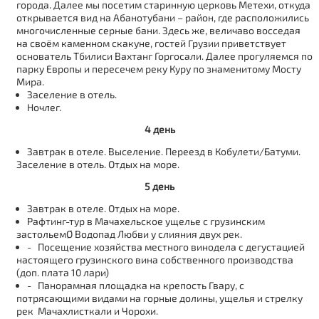
города. Далее мы посетим старинную церковь Метехи, откуда
открывается вид на Абанотубани – район, где расположились
многочисленные серные бани. Здесь же, величаво восседая
на своём каменном скакуне, гостей Грузии приветствует
основатель Тбилиси Вахтанг Горгосали. Далее прогуляемся по
парку Европы и пересечем реку Куру по знаменитому Мосту
Мира.
Заселение в отель.
Ночлег.
4 день
Завтрак в отеле. Выселение. Переезд в Кобулети/Батуми.
Заселение в отель. Отдых на море.
5 день
Завтрак в отеле. Отдых на море.
Рафтинг-тур в Мачахельское ущелье с грузинским
застольемØ Водопад Любви у слияния двух рек.
- Посещение хозяйства местного винодела с дегустацией
настоящего грузинского вина собственного производства
(доп. плата 10 лари)
- Панорамная площадка на крепость Гвару, с
потрясающими видами на горные долины, ущелья и стрелку
рек Мачахлисткали и Чорохи.