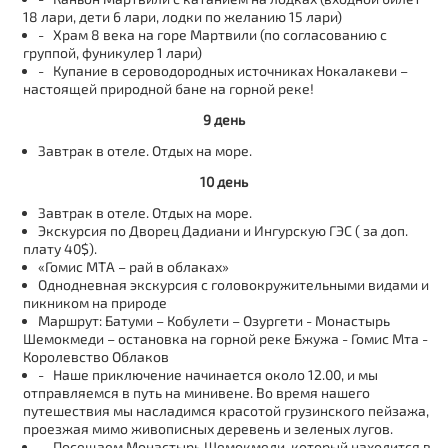
18 лари, дети 6 лари, лодки по желанию 15 лари)
- Храм 8 века на горе Мартвили (по согласованию с
группой, фуникулер 1 лари)
- Купание в сероводородных источниках Нокалакеви –
настоящей природной бане на горной реке!
9 день
Завтрак в отеле. Отдых на море.
10 день
Завтрак в отеле. Отдых на море.
Экскурсия по Дворец Дадиани и Ингурскую ГЭС ( за доп.
плату 40$).
«Гомис МТА – рай в облаках»
Однодневная экскурсия с головокружительными видами и
пикником на природе
Маршрут: Батуми – Кобулети – Озургети - Монастырь
Шемокмеди – остановка на горной реке Бжужа - Гомис Мта -
Королевство Облаков
- Наше приключение начинается около 12.00, и мы
отправляемся в путь на минивене. Во время нашего
путешествия мы насладимся красотой грузинского пейзажа,
проезжая мимо живописных деревень и зеленых лугов.
- Посещаем Монастырь Шемокмеди, который находится в