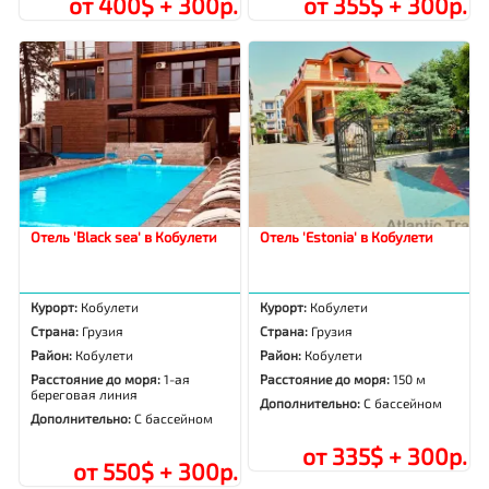
от 400$ + 300р.
от 355$ + 300р.
Отель 'Black sea' в Кобулети
Отель 'Estonia' в Кобулети
Курорт:
Кобулети
Курорт:
Кобулети
Страна:
Грузия
Страна:
Грузия
Район:
Кобулети
Район:
Кобулети
Расстояние до моря:
1-ая
Расстояние до моря:
150 м
береговая линия
Дополнительно:
С бассейном
Дополнительно:
С бассейном
от 335$ + 300р.
от 550$ + 300р.