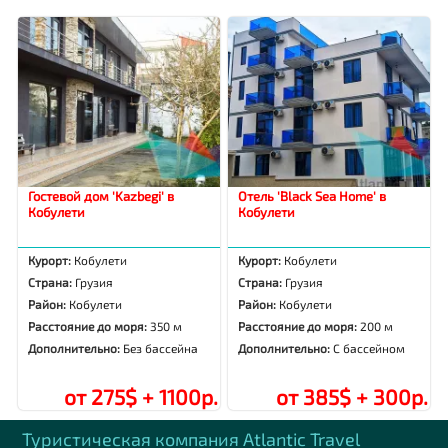
Гостевой дом 'Kazbegi' в
Отель 'Black Sea Home' в
Кобулети
Кобулети
Курорт:
Кобулети
Курорт:
Кобулети
Страна:
Грузия
Страна:
Грузия
Район:
Кобулети
Район:
Кобулети
Расстояние до моря:
350 м
Расстояние до моря:
200 м
Дополнительно:
Без бассейна
Дополнительно:
С бассейном
от 275$ + 1100р.
от 385$ + 300р.
Туристическая компания Аtlantic Travel