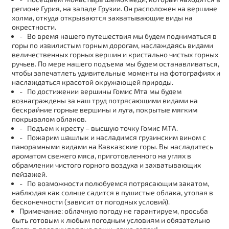
регионе Гурия, на западе Грузии. Он расположен на вершине
холма, откуда открываются захватывающие виды на
окрестности.
- Во время нашего путешествия мы будем подниматься в
горы по извилистым горным дорогам, наслаждаясь видами
величественных горных вершин и кристально чистых горных
ручьев. По мере нашего подъема мы будем останавливаться,
чтобы запечатлеть удивительные моменты на фотографиях и
наслаждаться красотой окружающей природы.
- По достижении вершины Гомис Мта мы будем
вознаграждены за наш труд потрясающими видами на
бескрайние горные вершины и луга, покрытые мягким
покрывалом облаков.
- Подъем к кресту – высшую точку Гомис МТА.
- Пожарим шашлык и насладимся грузинским вином с
панорамными видами на Кавказские горы. Вы насладитесь
ароматом свежего мяса, приготовленного на углях в
обрамлении чистого горного воздуха и захватывающих
пейзажей.
- По возможности полюбуемся потрясающим закатом,
наблюдая как солнце садится в пушистые облака, утопая в
бесконечности (зависит от погодных условий).
Примечание: облачную погоду не гарантируем, просьба
быть готовым к любым погодным условиям и обязательно