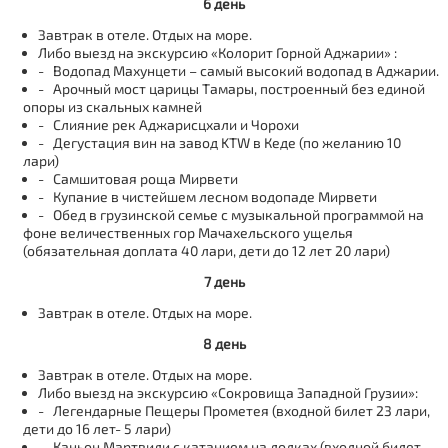
6 день
Завтрак в отеле. Отдых на море.
Либо выезд на экскурсию «Колорит Горной Аджарии» :
- Водопад Махунцети – самый высокий водопад в Аджарии.
- Арочный мост царицы Тамары, построенный без единой
опоры из скальных камней
- Слияние рек Аджарисцхали и Чорохи
- Дегустация вин на завод KTW в Кеде (по желанию 10
лари)
- Самшитовая роща Мирвети
- Купание в чистейшем лесном водопаде Мирвети
- Обед в грузинской семье с музыкальной программой на
фоне величественных гор Мачахельского ущелья
(обязательная доплата 40 лари, дети до 12 лет 20 лари)
7 день
Завтрак в отеле. Отдых на море.
8 день
Завтрак в отеле. Отдых на море.
Либо выезд на экскурсию «Сокровища Западной Грузии»:
- Легендарные Пещеры Прометея (входной билет 23 лари,
дети до 16 лет- 5 лари)
- Каньон Мартвили с катанием на лодках (входной билет