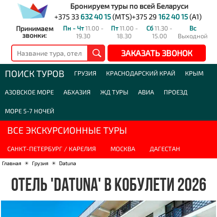
Бронируем туры по всей Беларуси
+375 33
632 40 15
(MTS)
+375 29
162 40 15
(A1)
Принимаем
Пн - Чт
11.00 -
Пт
11.00 -
Сб
11.30 -
Вс
звонки:
19.30
18.30
15.00
Выходной
ЗАКАЗАТЬ ЗВОНОК
ПОИСК ТУРОВ
ГРУЗИЯ
КРАСНОДАРСКИЙ КРАЙ
КРЫМ
АЗОВСКОЕ МОРЕ
АБХАЗИЯ
ЖД ТУРЫ
АВИА
ПРОЕЗД
МОРЕ 5-7 НОЧЕЙ
ВСЕ ЭКСКУРСИОННЫЕ ТУРЫ
САНКТ-ПЕТЕРБУРГ / КАРЕЛИЯ
МОСКВА
ДАГЕСТАН
Главная
☀
Грузия
☀
Datuna
ОТЕЛЬ 'DATUNA' В КОБУЛЕТИ 2026