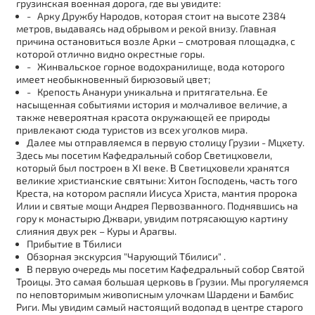
грузинская военная дорога, где вы увидите:
- Арку Дружбу Народов, которая стоит на высоте 2384
метров, выдаваясь над обрывом и рекой внизу. Главная
причина остановиться возле Арки – смотровая площадка, с
которой отлично видно окрестные горы.
- Жинвальское горное водохранилище, вода которого
имеет необыкновенный бирюзовый цвет;
- Крепость Ананури уникальна и притягательна. Ее
насыщенная событиями история и молчаливое величие, а
также невероятная красота окружающей ее природы
привлекают сюда туристов из всех уголков мира.
Далее мы отправляемся в первую столицу Грузии - Мцхету.
Здесь мы посетим Кафедральный собор Светицховели,
который был построен в XI веке. В Светицховели хранятся
великие христианские святыни: Хитон Господень, часть того
Креста, на котором распяли Иисуса Христа, мантия пророка
Илии и святые мощи Андрея Первозванного. Поднявшись на
гору к монастырю Джвари, увидим потрясающую картину
слияния двух рек – Куры и Арагвы.
Прибытие в Тбилиси
Обзорная экскурсия "Чарующий Тбилиси" .
В первую очередь мы посетим Кафедральный собор Святой
Троицы. Это самая большая церковь в Грузии. Мы прогуляемся
по неповторимым живописным улочкам Шардени и Бамбис
Риги. Мы увидим самый настоящий водопад в центре старого