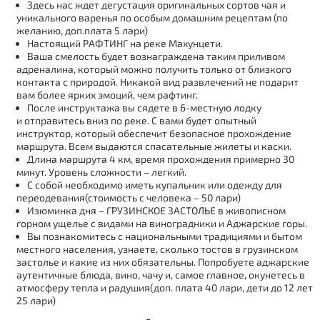
Здесь нас ждет дегустация оригинальных сортов чая и
уникального варенья по особым домашним рецептам (по
желанию, доп.плата 5 лари)
Настоящий РАФТИНГ на реке Махунцети.
Ваша смелость будет вознаграждена таким приливом
адреналина, который можно получить только от близкого
контакта с природой. Никакой вид развлечений не подарит
вам более ярких эмоций, чем рафтинг.
После инструктажа вы сядете в 6-местную лодку
и отправитесь вниз по реке. С вами будет опытный
инструктор, который обеспечит безопасное прохождение
маршрута. Всем выдаются спасательные жилеты и каски.
Длина маршрута 4 км, время прохождения примерно 30
минут. Уровень сложности – легкий.
С собой необходимо иметь купальник или одежду для
переодевания(стоимость с человека – 50 лари)
Изюминка дня – ГРУЗИНСКОЕ ЗАСТОЛЬЕ в живописном
горном ущелье с видами на виноградники и Аджарские горы.
Вы познакомитесь с национальными традициями и бытом
местного населения, узнаете, сколько тостов в грузинском
застолье и какие из них обязательны. Попробуете аджарские
аутентичные блюда, вино, чачу и, самое главное, окунетесь в
атмосферу тепла и радушия(доп. плата 40 лари, дети до 12 лет
25 лари)