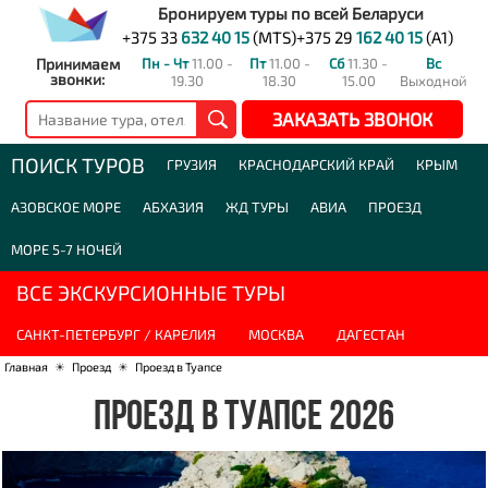
Бронируем туры по всей Беларуси
+375 33
632 40 15
(MTS)
+375 29
162 40 15
(A1)
Принимаем
Пн - Чт
11.00 -
Пт
11.00 -
Сб
11.30 -
Вс
звонки:
19.30
18.30
15.00
Выходной
ЗАКАЗАТЬ ЗВОНОК
ПОИСК ТУРОВ
ГРУЗИЯ
КРАСНОДАРСКИЙ КРАЙ
КРЫМ
АЗОВСКОЕ МОРЕ
АБХАЗИЯ
ЖД ТУРЫ
АВИА
ПРОЕЗД
МОРЕ 5-7 НОЧЕЙ
ВСЕ ЭКСКУРСИОННЫЕ ТУРЫ
САНКТ-ПЕТЕРБУРГ / КАРЕЛИЯ
МОСКВА
ДАГЕСТАН
Главная
☀
Проезд
☀
Проезд в Туапсе
ПРОЕЗД В ТУАПСЕ 2026