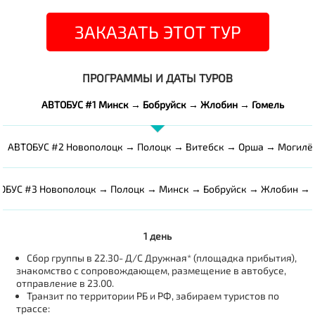
ЗАКАЗАТЬ ЭТОТ ТУР
ПРОГРАММЫ И ДАТЫ ТУРОВ
АВТОБУС #1 Минск → Бобруйск → Жлобин → Гомель
АВТОБУС #2 Новополоцк → Полоцк → Витебск → Орша → Могилё
ОБУС #3 Новополоцк → Полоцк → Минск → Бобруйск → Жлобин → 
1 день
Сбор группы в 22.30- Д/С Дружная* (площадка прибытия),
знакомство с сопровождающем, размещение в автобусе,
отправление в 23.00.
Транзит по территории РБ и РФ, забираем туристов по
трассе: