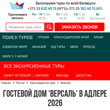
Бронируем туры по всей Беларуси
+375 33
632 40 15
(MTS)
+375 29
162 40 15
(A1)
Принимаем
Пн - Чт
11.00 -
Пт
11.00 -
Сб
11.30 -
Вс
звонки:
19.30
18.30
15.00
Выходной
ЗАКАЗАТЬ ЗВОНОК
ПОИСК ТУРОВ
ГРУЗИЯ
КРАСНОДАРСКИЙ КРАЙ
КРЫМ
АЗОВСКОЕ МОРЕ
АБХАЗИЯ
ЖД ТУРЫ
АВИА
ПРОЕЗД
МОРЕ 5-7 НОЧЕЙ
ВСЕ ЭКСКУРСИОННЫЕ ТУРЫ
САНКТ-ПЕТЕРБУРГ / КАРЕЛИЯ
МОСКВА
ДАГЕСТАН
Главная
☀
Россия
☀
Краснодарский край
☀
Версаль
ГОСТЕВОЙ ДОМ 'ВЕРСАЛЬ' В АДЛЕРЕ
2026