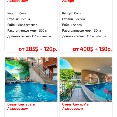
Лазаревском
Адлере
Курорт:
Сочи
Курорт:
Сочи
Страна:
Россия
Страна:
Россия
Район:
Лазаревское
Район:
Адлер
Расстояние до моря:
500 м
Расстояние до моря:
30 м
Дополнительно:
С бассейном
Дополнительно:
С бассейном
от 285$ + 120р.
от 400$ + 150р.
Отель 'Сантара' в
Отель 'Самара' в
Лазаревском
Лазаревском