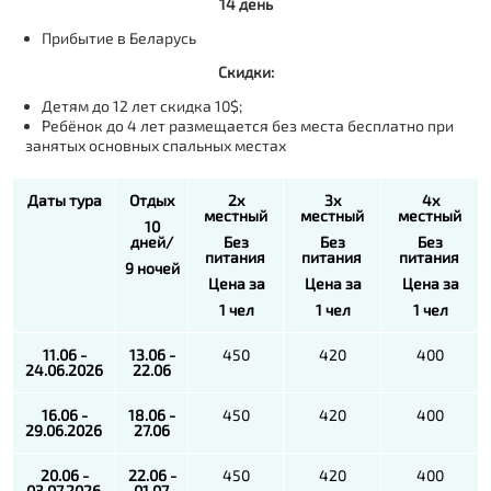
14 день
Прибытие в Беларусь
Скидки:
Детям до 12 лет скидка 10$;
Ребёнок до 4 лет размещается без места бесплатно при
занятых основных спальных местах
Даты тура
Отдых
2х
3х
4х
местный
местный
местный
10
дней/
Без
Без
Без
питания
питания
питания
9 ночей
Цена за
Цена за
Цена за
1 чел
1 чел
1 чел
11.06 -
13.06 -
450
420
400
24.06.2026
22.06
16.06 -
18.06 -
450
420
400
29.06.2026
27.06
20.06 -
22.06 -
450
420
400
03.07.2026
01.07