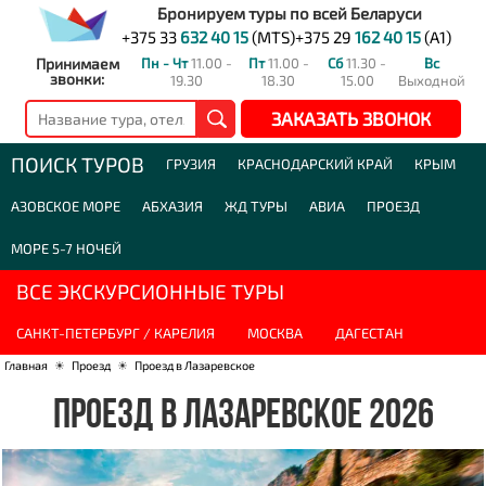
Бронируем туры по всей Беларуси
+375 33
632 40 15
(MTS)
+375 29
162 40 15
(A1)
Принимаем
Пн - Чт
11.00 -
Пт
11.00 -
Сб
11.30 -
Вс
звонки:
19.30
18.30
15.00
Выходной
ЗАКАЗАТЬ ЗВОНОК
ПОИСК ТУРОВ
ГРУЗИЯ
КРАСНОДАРСКИЙ КРАЙ
КРЫМ
АЗОВСКОЕ МОРЕ
АБХАЗИЯ
ЖД ТУРЫ
АВИА
ПРОЕЗД
МОРЕ 5-7 НОЧЕЙ
ВСЕ ЭКСКУРСИОННЫЕ ТУРЫ
САНКТ-ПЕТЕРБУРГ / КАРЕЛИЯ
МОСКВА
ДАГЕСТАН
Главная
☀
Проезд
☀
Проезд в Лазаревское
ПРОЕЗД В ЛАЗАРЕВСКОЕ 2026