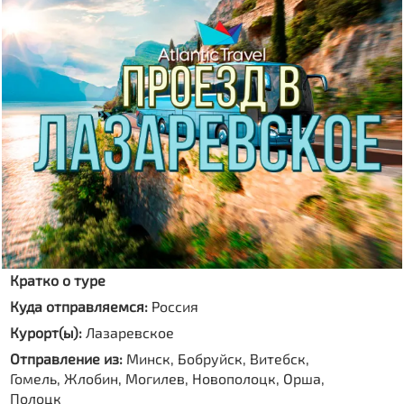
Кратко о туре
Куда отправляемся:
Россия
Курорт(ы):
Лазаревское
Отправление из:
Минск, Бобруйск, Витебск,
Гомель, Жлобин, Могилев, Новополоцк, Орша,
Полоцк