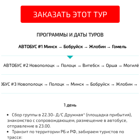
ЗАКАЗАТЬ ЭТОТ ТУР
ПРОГРАММЫ И ДАТЫ ТУРОВ
АВТОБУС #1 Минск → Бобруйск → Жлобин → Гомель
АВТОБУС #2 Новополоцк → Полоцк → Витебск → Орша → Могилё
ОБУС #3 Новополоцк → Полоцк → Минск → Бобруйск → Жлобин → 
1 день
Сбор группы в 22.30- Д/С Дружная* (площадка прибытия),
знакомство с сопровождающем, размещение в автобусе,
отправление в 23.00.
Транзит по территории РБ и РФ, забираем туристов по
трассе: