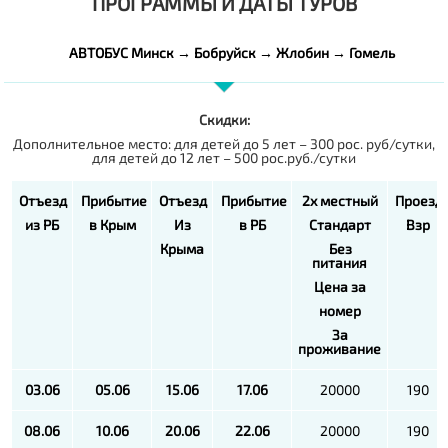
ПРОГРАММЫ И ДАТЫ ТУРОВ
АВТОБУС Минск → Бобруйск → Жлобин → Гомель
Скидки:
Дополнительное место: для детей до 5 лет – 300 рос. руб/сутки,
для детей до 12 лет – 500 рос.руб./сутки
Отъезд
Прибытие
Отъезд
Прибытие
2х местный
Проезд
из РБ
в Крым
Из
в РБ
Стандарт
Взр
Крыма
Без
питания
Цена за
номер
За
проживание
03.06
05.06
15.06
17.06
20000
190
08.06
10.06
20.06
22.06
20000
190