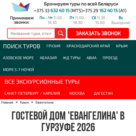
Бронируем туры по всей Беларуси
+375 33
632 40 15
(MTS)
+375 29
162 40 15
(A1)
Принимаем
Пн - Чт
11.00 -
Пт
11.00 -
Сб
11.30 -
Вс
звонки:
19.30
18.30
15.00
Выходной
ЗАКАЗАТЬ ЗВОНОК
ПОИСК ТУРОВ
ГРУЗИЯ
КРАСНОДАРСКИЙ КРАЙ
КРЫМ
АЗОВСКОЕ МОРЕ
АБХАЗИЯ
ЖД ТУРЫ
АВИА
ПРОЕЗД
МОРЕ 5-7 НОЧЕЙ
ВСЕ ЭКСКУРСИОННЫЕ ТУРЫ
САНКТ-ПЕТЕРБУРГ / КАРЕЛИЯ
МОСКВА
ДАГЕСТАН
Главная
☀
Крым
☀
Евангелина
ГОСТЕВОЙ ДОМ 'ЕВАНГЕЛИНА' В
ГУРЗУФЕ 2026