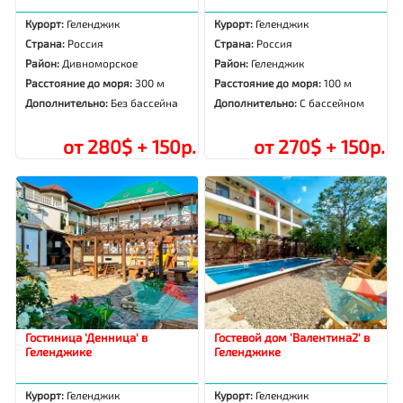
Курорт:
Геленджик
Курорт:
Геленджик
Страна:
Россия
Страна:
Россия
Район:
Дивноморское
Район:
Геленджик
Расстояние до моря:
300 м
Расстояние до моря:
100 м
Дополнительно:
Без бассейна
Дополнительно:
С бассейном
от 280$ + 150р.
от 270$ + 150р.
Гостиница 'Денница' в
Гостевой дом 'Валентина2' в
Геленджике
Геленджике
Курорт:
Геленджик
Курорт:
Геленджик