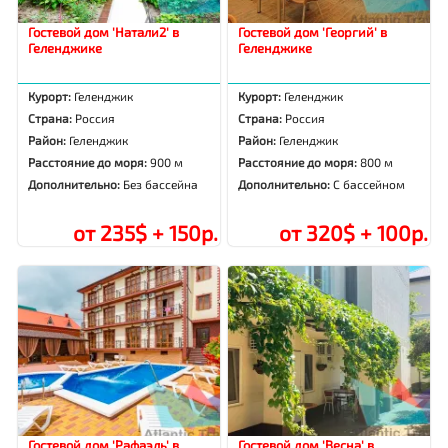
Гостевой дом 'Натали2' в
Гостевой дом 'Георгий' в
Геленджике
Геленджике
Курорт:
Геленджик
Курорт:
Геленджик
Страна:
Россия
Страна:
Россия
Район:
Геленджик
Район:
Геленджик
Расстояние до моря:
900 м
Расстояние до моря:
800 м
Дополнительно:
Без бассейна
Дополнительно:
С бассейном
от 235$ + 150р.
от 320$ + 100р.
Гостевой дом 'Рафаэль' в
Гостевой дом 'Весна' в