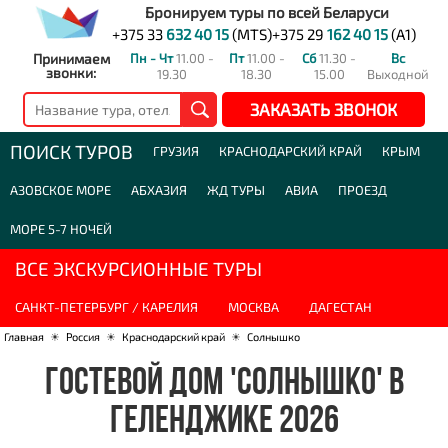
Бронируем туры по всей Беларуси
+375 33
632 40 15
(MTS)
+375 29
162 40 15
(A1)
Принимаем
Пн - Чт
11.00 -
Пт
11.00 -
Сб
11.30 -
Вс
звонки:
19.30
18.30
15.00
Выходной
ЗАКАЗАТЬ ЗВОНОК
ПОИСК ТУРОВ
ГРУЗИЯ
КРАСНОДАРСКИЙ КРАЙ
КРЫМ
АЗОВСКОЕ МОРЕ
АБХАЗИЯ
ЖД ТУРЫ
АВИА
ПРОЕЗД
МОРЕ 5-7 НОЧЕЙ
ВСЕ ЭКСКУРСИОННЫЕ ТУРЫ
САНКТ-ПЕТЕРБУРГ / КАРЕЛИЯ
МОСКВА
ДАГЕСТАН
Главная
☀
Россия
☀
Краснодарский край
☀
Солнышко
ГОСТЕВОЙ ДОМ 'СОЛНЫШКО' В
ГЕЛЕНДЖИКЕ 2026