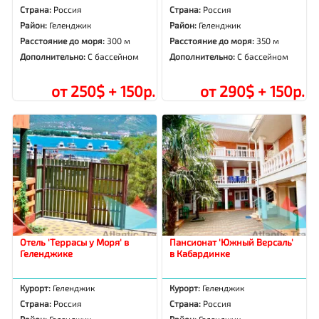
Страна:
Россия
Страна:
Россия
Район:
Геленджик
Район:
Геленджик
Расстояние до моря:
300 м
Расстояние до моря:
350 м
Дополнительно:
С бассейном
Дополнительно:
С бассейном
от 250$ + 150р.
от 290$ + 150р.
Отель 'Террасы у Моря' в
Пансионат 'Южный Версаль'
Геленджике
в Кабардинке
Курорт:
Геленджик
Курорт:
Геленджик
Страна:
Россия
Страна:
Россия
Район:
Геленджик
Район:
Геленджик