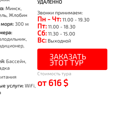
УДАЛЕННО
из:
Минск,
Звонки принимаем:
ель, Жлобин
Пн - Чт:
11.00 - 19.30
 моря:
300 м
Пт:
11.00 - 18.30
Сб:
мера:
11.30 - 15.00
олодильник,
Вс:
Выходной
ндиционер,
ЗАКАЗАТЬ
ЭТОТ ТУР
й:
Бассейн,
адка
Стоимость тура
питания
от 616 $
е услуги:
WiFi,
а