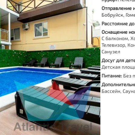
Отправление 
Бобруйск, Гом
Расстояние до
Оснащение но
С балконом, Х
Телевизор, Ко
Санузел
Досуг для дете
Детская площ
Питание:
Без 
Дополнительны
Бассейн, Саун