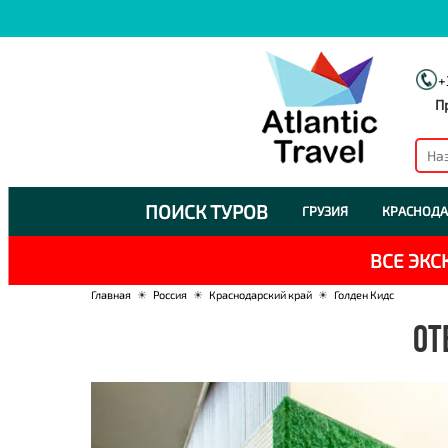
+
П
ПОИСК ТУРОВ
ГРУЗИЯ
КРАСНОДА
ВСЕ ЭК
Главная
☀
Россия
☀
Краснодарский край
☀
Голден Кидс
ОТ