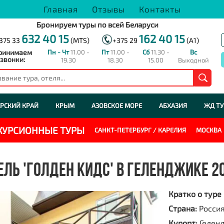
Главная
Отзывы
Контакты
Бронируем туры по всей Беларуси
632 40 15
162 40 15
375 33
(MTS)
+375 29
(A1)
ринимаем
Пн - Чт
11.00 -
Пт
11.00 -
Сб
11.30 -
Вс
звонки:
19.30
18.30
15.00
Выходной
РСКИЙ КРАЙ
КРЫМ
АЗОВСКОЕ МОРЕ
АБХАЗИЯ
ЖД Т
СКУРСИОННЫЕ ТУРЫ
САНКТ-ПЕТЕРБУРГ / КАРЕЛИЯ
МОСКВА
ЕЛЬ 'ГОЛДЕН КИДС' В ГЕЛЕНДЖИКЕ 2
Кратко о туре
Страна:
Росси
Курорт:
Гелен