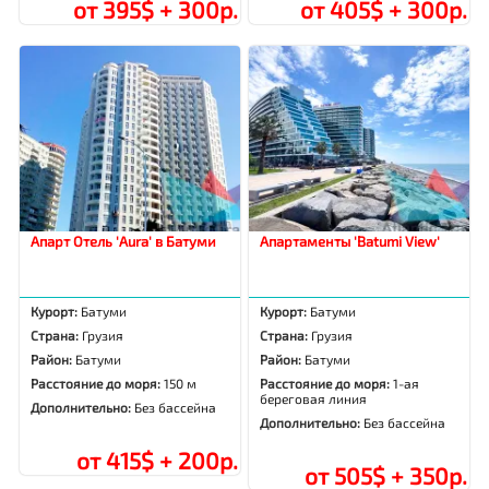
от 395$ + 300р.
от 405$ + 300р.
Апарт Отель 'Aura' в Батуми
Апартаменты 'Batumi View'
Курорт:
Батуми
Курорт:
Батуми
Страна:
Грузия
Страна:
Грузия
Район:
Батуми
Район:
Батуми
Расстояние до моря:
150 м
Расстояние до моря:
1-ая
береговая линия
Дополнительно:
Без бассейна
Дополнительно:
Без бассейна
от 415$ + 200р.
от 505$ + 350р.