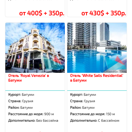
от 400$ + 350р.
от 430$ + 350р.
Отель 'Royal Venezia' в
Отель 'White Sails Residential'
Батуми
в Батуми
Курорт:
Батуми
Курорт:
Батуми
Страна:
Грузия
Страна:
Грузия
Район:
Батуми
Район:
Батуми
Расстояние до моря:
900 м
Расстояние до моря:
150 м
Дополнительно:
Без бассейна
Дополнительно:
С бассейном