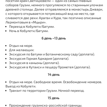
посетим храм Светицховели — один из самых главных
соборов Грузии, немного прогуляемся по старинным улочкам
древней столицы. Далее отправляемся в монастырь Джвари,
с которого открывается потрясающий вид на место, где
сливаются две реки: Арагви и Кура, так поэтично описанные
Лермонтовым в «Мцыри».
Переезд в Кобулети/Батуми.
Ночь в Кобулети/Батуми.
6 день –13 день
Отдых на море.
Для желающих:
Экскурсия по Батуми и Ботаническому саду (доплата).
Экскурсия Горная Аджария (доплата).
Экскурсия в каньоны (доплата).
Экскурсия в Кутаиси и пещеру Прометея (доплата).
14 день
Отдых на море. Свободное время. Освобождение номеров.
Выезд из Кобулети.
Транзит по территории Грузии. Ночной переезд.
15 день
Прохождение грузинско-российской границы.