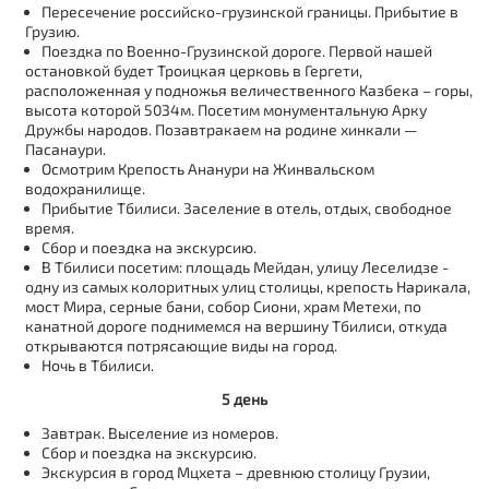
Пересечение российско-грузинской границы. Прибытие в
Грузию.
Поездка по Военно-Грузинской дороге. Первой нашей
остановкой будет Троицкая церковь в Гергети,
расположенная у подножья величественного Казбека – горы,
высота которой 5034м. Посетим монументальную Арку
Дружбы народов. Позавтракаем на родине хинкали —
Пасанаури.
Осмотрим Крепость Ананури на Жинвальском
водохранилище.
Прибытие Тбилиси. Заселение в отель, отдых, свободное
время.
Сбор и поездка на экскурсию.
В Тбилиси посетим: площадь Мейдан, улицу Леселидзе -
одну из самых колоритных улиц столицы, крепость Нарикала,
мост Мира, серные бани, собор Сиони, храм Метехи, по
канатной дороге поднимемся на вершину Тбилиси, откуда
открываются потрясающие виды на город.
Ночь в Тбилиси.
5 день
Завтрак. Выселение из номеров.
Сбор и поездка на экскурсию.
Экскурсия в город Мцхета – древнюю столицу Грузии,