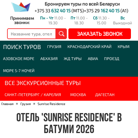
Бронируем туры по всей Беларуси
+375 33
632 40 15
(MTS)
+375 29
162 40 15
(A1)
Принимаем
Пн - Чт
11.00 -
Пт
11.00 -
Сб
11.30 -
Вс
звонки:
19.30
18.30
15.00
Выходной
ЗАКАЗАТЬ ЗВОНОК
ПОИСК ТУРОВ
ГРУЗИЯ
КРАСНОДАРСКИЙ КРАЙ
КРЫМ
АЗОВСКОЕ МОРЕ
АБХАЗИЯ
ЖД ТУРЫ
АВИА
ПРОЕЗД
МОРЕ 5-7 НОЧЕЙ
ВСЕ ЭКСКУРСИОННЫЕ ТУРЫ
САНКТ-ПЕТЕРБУРГ / КАРЕЛИЯ
МОСКВА
ДАГЕСТАН
Главная
☀
Грузия
☀
Sunrise Residence
ОТЕЛЬ 'SUNRISE RESIDENCE' В
БАТУМИ 2026