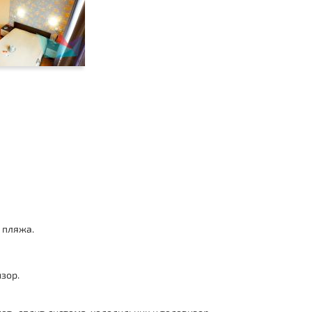
о пляжа.
зор.