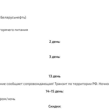
 Беларусьнефть)
 горячего питания
2 день:
3 день:
13 день
ение сообщает сопровождающая! Транзит по территории РФ. Ночно
14-15 день:
ером/ночь
Скидки: