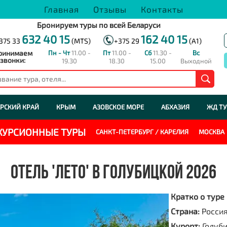
Главная
Отзывы
Контакты
Бронируем туры по всей Беларуси
632 40 15
162 40 15
375 33
(MTS)
+375 29
(A1)
ринимаем
Пн - Чт
11.00 -
Пт
11.00 -
Сб
11.30 -
Вс
звонки:
19.30
18.30
15.00
Выходной
РСКИЙ КРАЙ
КРЫМ
АЗОВСКОЕ МОРЕ
АБХАЗИЯ
ЖД Т
СКУРСИОННЫЕ ТУРЫ
САНКТ-ПЕТЕРБУРГ / КАРЕЛИЯ
МОСКВА
ОТЕЛЬ 'ЛЕТО' В ГОЛУБИЦКОЙ 2026
Кратко о туре
Страна:
Росси
Курорт:
Голуб