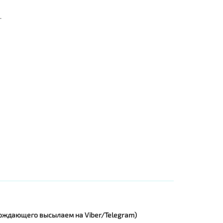
.
овождающего высылаем на Viber/Telegram)