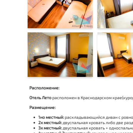
Расположение:
Отель Лето
расположен в Краснодарском крае(
куро
Размещение:
1но местный:
раскладывающийся диван с ровной 
2х местный:
двуспальная кровать либо две разде
3х местный:
двуспальная кровать + односпальная