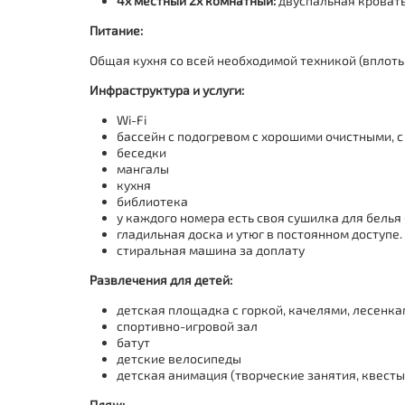
4х местный 2х комнатный:
двуспальная кровать 
Питание:
Общая кухня со всей необходимой техникой (вплоть
Инфраструктура и услуги:
Wi-Fi
бассейн с подогревом с хорошими очистными, 
беседки
мангалы
кухня
библиотека
у каждого номера есть своя сушилка для бель
гладильная доска и утюг в постоянном доступе.
стиральная машина за доплату
Развлечения для детей:
детская площадка с горкой, качелями, лесенкам
спортивно-игровой зал
батут
детские велосипеды
детская анимация (творческие занятия, квесты
Пляж: