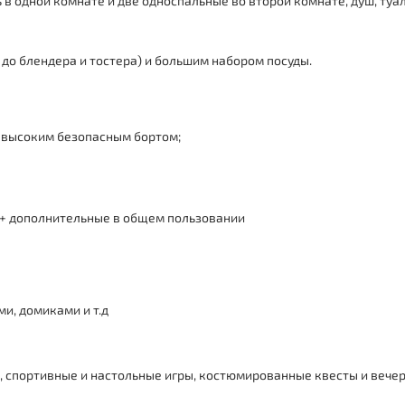
в одной комнате и две односпальные во второй комнате, душ, туал
 до блендера и тостера) и большим набором посуды.
с высоким безопасным бортом;
я + дополнительные в общем пользовании
и, домиками и т.д
, спортивные и настольные игры, костюмированные квесты и вечер