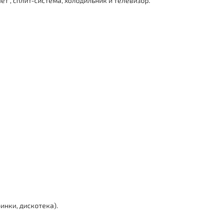
ет , сплит-система, холодильник и телевизор.
инки, дискотека).