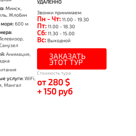
УДАЛЕННО
из:
Минск,
Звонки принимаем:
ель, Жлобин
Пн - Чт:
11.00 - 19.30
 моря:
600 м
Пт:
11.00 - 18.30
Сб:
мера:
11.30 - 15.00
Телевизор,
Вс:
Выходной
Санузел
й:
Анимация,
ЗАКАЗАТЬ
ЭТОТ ТУР
адка
питания
Стоимость тура
е услуги:
WiFi,
от 280 $
я, Мангал
+ 150 руб