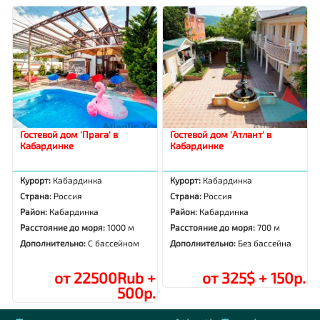
Гостевой дом 'Прага' в
Гостевой дом 'Атлант' в
Кабардинке
Кабардинке
Курорт:
Кабардинка
Курорт:
Кабардинка
Страна:
Россия
Страна:
Россия
Район:
Кабардинка
Район:
Кабардинка
Расстояние до моря:
1000 м
Расстояние до моря:
700 м
Дополнительно:
С бассейном
Дополнительно:
Без бассейна
от 22500Rub +
от 325$ + 150р.
500р.