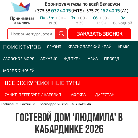
Бронируем туры по всей Беларуси
+375 33
632 40 15
(MTS)
+375 29
162 40 15
(A1)
Принимаем
Пн - Чт
11.00 -
Пт
11.00 -
Сб
11.30 -
Вс
звонки:
19.30
18.30
15.00
Выходной
ЗАКАЗАТЬ ЗВОНОК
ПОИСК ТУРОВ
ГРУЗИЯ
КРАСНОДАРСКИЙ КРАЙ
КРЫМ
АЗОВСКОЕ МОРЕ
АБХАЗИЯ
ЖД ТУРЫ
АВИА
ПРОЕЗД
МОРЕ 5-7 НОЧЕЙ
ВСЕ ЭКСКУРСИОННЫЕ ТУРЫ
САНКТ-ПЕТЕРБУРГ / КАРЕЛИЯ
МОСКВА
ДАГЕСТАН
Главная
☀
Россия
☀
Краснодарский край
☀
Людмила
ГОСТЕВОЙ ДОМ 'ЛЮДМИЛА' В
КАБАРДИНКЕ 2026