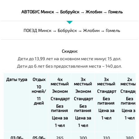
АВТОБУС Минск → Бобруйск → Жлобин → Гомель
ПОЕЗД Минск → Бобруйск → Жлобин → Гомель
Скидки:
Дети до 13,99 лет на основном месте минус 15 дол.
Дети до 6 лет без предоставления места – 140 дол.
Даты тура
Отдых
4х
3х
3х
2х
местный
местный
местный
местный
10
ночей/
Эконом
Эконом
Стандарт
Стандар
11
Стандарт
Стандарт
Без
Без
дней
питания
питания
Без
Без
питания
питания
Цена за
Цена за
Цена за
Цена за
1 чел
1 чел
1 чел
1 чел
03.06-
05.06-
265
300
310
380