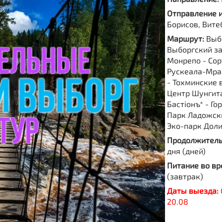
Отправление 
Борисов, Вите
Маршрут:
Выб
Выборгский за
Монрепо - Сор
Рускеала-Мра
- Тохминские 
Центр Шунгит
Бастiонъ* - Го
Парк Ладожск
Эко-парк Дол
Продолжитель
дня (дней)
Питание во вр
(завтрак)
Даты выезда:
20.08