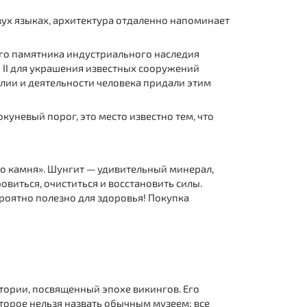
вух языках, архитектура отдаленно напоминает
ного памятника индустриального наследия
ы II для украшения известных сооружений
лии и деятельности человека придали этим
окуневый порог, это место известно тем, что
го камня». Шунгит — удивительный минерал,
виться, очиститься и восстановить силы.
роятно полезно для здоровья! Покупка
тории, посвященный эпохе викингов. Его
торое нельзя назвать обычным музеем: все