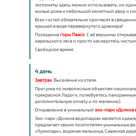
экспонаты здесь можно использовать, ни один
жилые дома и небольшой монетный двор и смо
Всех гостей обязательно пригласят в священн
крышей в виде перевернутого драккара!
Посещение
горы Паасо
. С её вершины открыва
карельского леса и просто насладитесь чисты
Свободное время.
4 день
Завтрак
.
В
ыселение из отеля.
Прогулка по живописным объектам национал
прекрасной Ладоги, полюбуетесь панорамным
дополнительную оплату и по желанию).
Отправление в уникальный
эко-парк «Долина
Эко-парк «Долина водопадов» является идеал
предлагает своим посетителям уникальные во
«Лумипарк», водяная мельница, Саамская дере