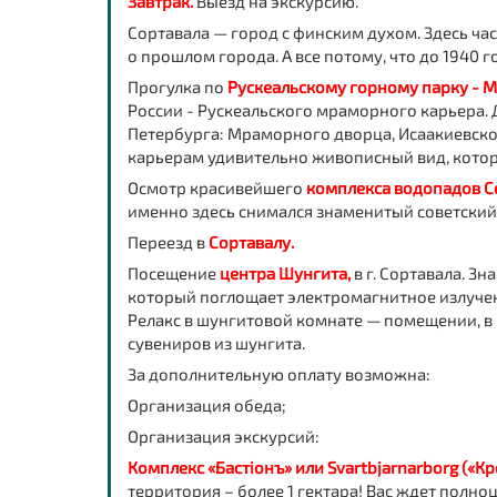
Завтрак.
Выезд на экскурсию.
Сортавала — город с финским духом. Здесь ча
о прошлом города. А все потому, что до 1940
Прогулка по
Рускеальскому горному парку - 
России - Рускеальского мраморного карьера. 
Петербурга: Мраморного дворца, Исаакиевско
карьерам удивительно живописный вид, котор
Осмотр красивейшего
комплекса водопадов Се
именно здесь снимался знаменитый советский 
Переезд в
Сортавалу.
Посещение
центра Шунгита,
в г. Сортавала. З
который поглощает электромагнитное излучени
Релакс в шунгитовой комнате — помещении, в 
сувениров из шунгита.
За дополнительную оплату возможна:
Организация обеда;
Организация экскурсий:
Комплекс «Бастiонъ» или Svartbjarnarborg («К
территория – более 1 гектара! Вас ждет полн