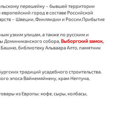
ельскому перешейку – бывшей территории
 европейский город в составе Российской
арств – Швеции, Финляндии и России.
Прибытие
ым узким улицам, а также по русским и
ины Доминиканского собора,
Выборгский замок,
 Башню, библиотеку Альваара Алто, памятник
бургских традиций усадебного строительства.
кого эпоса Вайнемяйнену, храм Нептуна,
овары из Европы: кофе, сыры, колбасы,