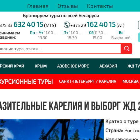
Главная
Отзывы
Контакты
Бронируем туры по всей Беларуси
632 40 15
162 40 15
375 33
(MTS)
+375 29
(A1)
ринимаем
Пн - Чт
11.00 -
Пт
11.00 -
Сб
11.30 -
Вс
звонки:
19.30
18.30
15.00
Выходной
РСКИЙ КРАЙ
КРЫМ
АЗОВСКОЕ МОРЕ
АБХАЗИЯ
ЖД Т
СКУРСИОННЫЕ ТУРЫ
САНКТ-ПЕТЕРБУРГ / КАРЕЛИЯ
МОСКВА
АЗИТЕЛЬНЫЕ КАРЕЛИЯ И ВЫБОРГ ЖД 
Кратко о туре
Страна:
Росси
Направление: