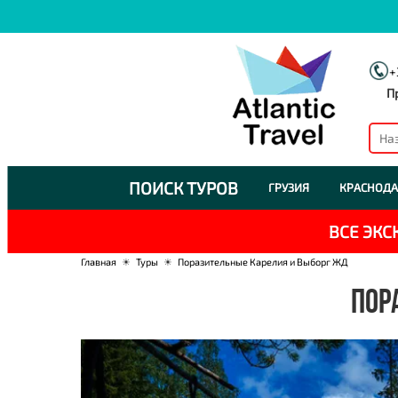
+
П
ПОИСК ТУРОВ
ГРУЗИЯ
КРАСНОДА
ВСЕ ЭК
Главная
☀
Туры
☀
Поразительные Карелия и Выборг ЖД
ПОР