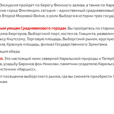
Экскурсия пройдет по берегу Финского залива, а также по
Кар
чине город Финляндии, сегодня – единственный средневековый
о Второй Мировой Войне, о роли Выборга в истории трех госуд
ным улицам Средневекового города».
Вы пройдетесь по старинн
дома бюргеров, Выборгский порт, костел св. Гиацинта, развал
ьсу Кнутссону, Торговую площадь, Выборгский рынок, круглую
ла, Красную площадь, филиал Государственного Эрмитажа.
ация обеда.
по
. Это настоящий микс северной Карельской природы и Петер
а, усадьбу Баронов фон Николаи, памятник создателю Карельс
источник «Нарцисс».
 посещение выборгского рынка, где вы сможете приобрести т
енам.