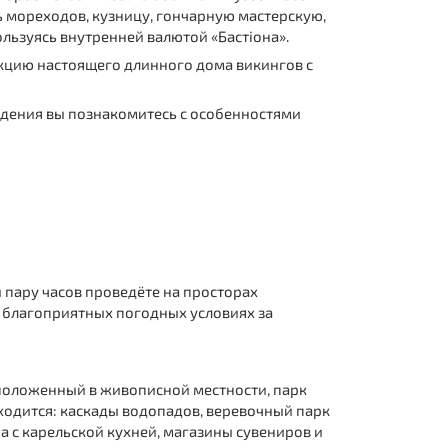
ь мореходов, кузницу, гончарную мастерскую,
льзуясь внутренней валютой «Бастiона».
укцию настоящего длинного дома викингов с
ождения вы познакомитесь с особенностями
 пару часов проведёте на просторах
 благоприятных погодных условиях за
положенный в живописной местности, парк
ходится: каскады водопадов, веревочный парк
а с карельской кухней, магазины сувениров и