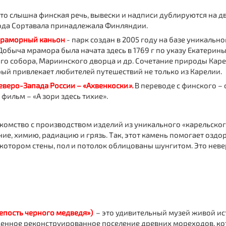
сто слышна финская речь, вывески и надписи дублируются на д
 года Сортавала принадлежала Финляндии.
Мраморный каньон
- парк создан в 2005 году на базе уникаль
Добыча мрамора была начата здесь в 1769 г по указу Екатерин
го собора, Мариинского дворца и др. Сочетание природы Каре
ый привлекает любителей путешествий не только из Карелии.
веро-Запада России – «Ахвенкоски
»
.
В переводе с финского – 
фильм – «А зори здесь тихие».
накомство с производством изделий из уникального «карельско
е, химию, радиацию и грязь. Так, этот камень помогает оздоро
котором стены, пол и потолок облицованы шунгитом. Это неве
репость черного медведя»
)
– это удивительный музей живой ис
оценное реконструированное поселение древних мореходов, ко