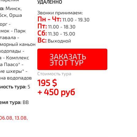
УДАЛЕННО
из:
Минск,
Звонки принимаем:
бск, Орша
Пн - Чт:
11.00 - 19.30
орг -
Пт:
11.00 - 18.30
мок - Парк
Сб:
11.30 - 15.00
тавала -
Вс:
Выходной
морный каньон
водопады -
ЗАКАЗАТЬ
а - Комплекс
ЭТОТ ТУР
ра Паасо* -
ие шхеры* -
Стоимость тура
ина водопадов
195 $
ность тура:
5
+ 450 руб
емя тура:
BB
06.08, 13.08,