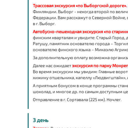
Трассовая экскурсия «по Выборгской дороге».
Финляндии.
Выборг - некогда второй по вели
Федерации. Вам расскажут о Северной Войне, 
в г. Выборг.
Автобусно-пешеходная экскурсия «по старин
финским кварталам и увидите: Старый Город, 
Ратушу, памятник основателю города – Торгил
основателю финского языка – Микаэлю Агрико
За дополнительную оплату возможна организ
Далее нас ожидает
экскурсия по парку Монре
Во время экскурсии мы увидим: Главные ворот
хижину отшельника, капеллу «Людвигштайн», 
А приятным бонусом в конце программы станет
шоколад, и многое др. по самым доступным ц
Отправление в г. Сортавала (225 км).
Ночлег.
3 день