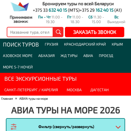
Бронируем туры по всей Беларуси
+375 33
632 40 15
(MTS)
+375 29
162 40 15
(A1)
Принимаем
Пн - Чт
11.00 -
Пт
11.00 -
Сб
11.30 -
Вс
звонки:
19.30
18.30
15.00
Выходной
ЗАКАЗАТЬ ЗВОНОК
ПОИСК ТУРОВ
ГРУЗИЯ
КРАСНОДАРСКИЙ КРАЙ
КРЫМ
АЗОВСКОЕ МОРЕ
АБХАЗИЯ
ЖД ТУРЫ
АВИА
ПРОЕЗД
МОРЕ 5-7 НОЧЕЙ
ВСЕ ЭКСКУРСИОННЫЕ ТУРЫ
САНКТ-ПЕТЕРБУРГ / КАРЕЛИЯ
МОСКВА
ДАГЕСТАН
Главная
☀
АВИА туры на море
АВИА ТУРЫ НА МОРЕ 2026
Фильтр (свернуть/развернуть)