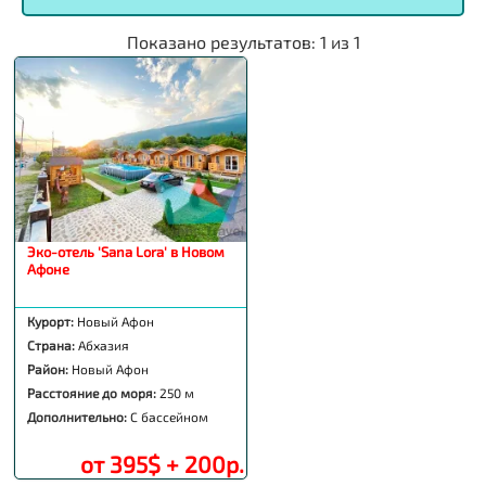
Показано результатов:
1
из
1
Эко-отель 'Sana Lora' в Новом
Афоне
Курорт:
Новый Афон
Страна:
Абхазия
Район:
Новый Афон
Расстояние до моря:
250 м
Дополнительно:
С бассейном
от 395$ + 200р.