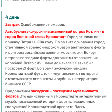
4 день
Завтрак.
Освобождение номеров.
Автобусная экскурсия на знаменитый остров Котлин - в
город Воинской славы Кронштадт
. Город основан по
приказу Петра I в 1704 году. С момента основания город
стал главной военно-морской базой Балтийского флота
и центром российских военно-морских сил. Вокруг
острова возводили форты для защиты от вражеских
кораблей. Всего с XVIII века до начала XX века был
построен 21 форт. Во время экскурсии увидим
Кронштадтский футшток – «пуп земли», от которого
отсчитываются все высоты и глубины на территории
бывшего СССР.
Продолжение
экскурсии - посещение музея-макета
фортов.
Это единственный в Кронштадте интерактивный
музей, посвященный истории фортификационных
сооружений Кронштадтской крепости. Здесь
представлены макеты существующих и давно