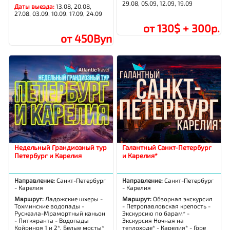
29.08, 05.09, 12.09, 19.09
Даты выезда:
13.08, 20.08,
27.08, 03.09, 10.09, 17.09, 24.09
от 130$ + 300р.
от 450Byn
Недельный Грандиозный тур
Галантный Санкт-Петербург
Петербург и Карелия
и Карелия*
Направление:
Санкт-Петербург
Направление:
Санкт-Петербург
- Карелия
- Карелия
Маршрут:
Ладожские шхеры -
Маршрут:
Обзорная экскурсия
Тохминские водопады -
- Петропавловская крепость -
Рускеала-Мрамортный каньон
Экскурсию по барам* -
- Питкяранта - Водопады
Экскурсия Ночная на
Койриноя 1 и 2*, Белые мосты*
теплоходе* - Карелия* - Горе