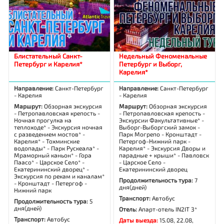
Блистательный Санкт-
Недельный Феноменальные
Петербург и Карелия*
Петербург и Выборг,
Карелия*
Направление:
Санкт-Петербург
Направление:
Санкт-Петербург
- Карелия
- Карелия
Маршрут:
Обзорная экскурсия
Маршрут:
Обзорная экскурсия
- Петропавловская крепость -
- Петропавловская крепость -
Ночная прогулка на
Экскурсии Факультативные* -
теплоходе* - Экскурсия ночная
Выборг-Выборгский замок -
с разведением мостов* -
Парк Могрепо - Кронштадт -
Карелия* - Тохминские
Петергоф-Нижний парк -
водопады* - Парк Рускеала* -
Карелия* - Экскурсия Дворы и
Мраморный каньон* - Гора
парадные + крыши* - Павловск
Паасо* - Царское Село* -
- Царское Село -
Екатерининский дворец* -
Екатерининский дворец
Экскурсия по рекам и каналам*
Продолжительность тура:
7
- Кронштадт - Петергоф -
дня(дней)
Нижний парк
Транспорт:
Автобус
Продолжительность тура:
5
дня(дней)
Отель:
Апарт-отель IN2IT 3*
Транспорт:
Автобус
Даты выезда:
15.08, 22.08,