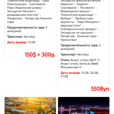
Тохминские водопады - Гора
Экскурсии факультативные* -
Паасонвуори - Сортавала -
Карелия* - Корела* -
Парк Ладожские шхеры* -
Сортавала* - Рускеала* -
Экскурсия Ночная с
Мраморный каньон* -
разведением мостов* -
Тохминские водопады* -
Ленфильм - Петергоф-Нижний
Выборг* - Выборгская
парк
крепость* - Парк Монрепо* -
Царское Село* -
Продолжительность тура:
5
Екатерининский дворец* -
дня(дней)
Экскурсия по крышам* -
Петергоф - Нижний парк -
Транспорт:
Автобус
Кронштадт
Даты выезда:
13.08
Продолжительность тура:
5
дня(дней)
150$ + 300р.
Транспорт:
Автобус
Отель:
Апарт-отель IN2IT 3*,
Апарт-отель Vertical We&I
Московская 4*
Даты выезда:
13.08, 20.08,
27.08
550Byn