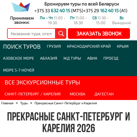
Бронируем туры по всей Беларуси
+375 33
632 40 15
(MTS)
+375 29
162 40 15
(A1)
Принимаем
Пн - Чт
11.00 -
Пт
11.00 -
Сб
11.30 -
Вс
звонки:
19.30
18.30
15.00
Выходной
ЗАКАЗАТЬ ЗВОНОК
ПОИСК ТУРОВ
ГРУЗИЯ
КРАСНОДАРСКИЙ КРАЙ
КРЫМ
АЗОВСКОЕ МОРЕ
АБХАЗИЯ
ЖД ТУРЫ
АВИА
ПРОЕЗД
МОРЕ 5-7 НОЧЕЙ
ВСЕ ЭКСКУРСИОННЫЕ ТУРЫ
САНКТ-ПЕТЕРБУРГ / КАРЕЛИЯ
МОСКВА
ДАГЕСТАН
Главная
☀
Туры
☀
Прекрасные Санкт-Петербург и Карелия
ПРЕКРАСНЫЕ САНКТ-ПЕТЕРБУРГ И
КАРЕЛИЯ 2026