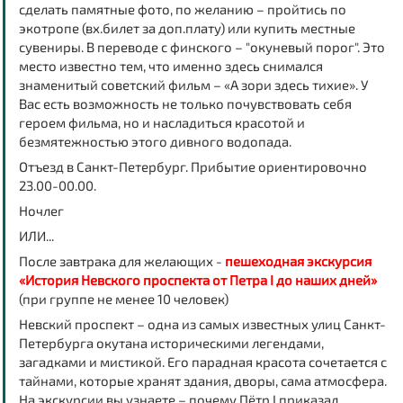
сделать памятные фото, по желанию – пройтись по
экотропе (вх.билет за доп.плату) или купить местные
сувениры. В переводе с финского – "окуневый порог". Это
место известно тем, что именно здесь снимался
знаменитый советский фильм – «А зори здесь тихие». У
Вас есть возможность не только почувствовать себя
героем фильма, но и насладиться красотой и
безмятежностью этого дивного водопада.
Отъезд в Санкт-Петербург. Прибытие ориентировочно
23.00-00.00.
Ночлег
ИЛИ...
После завтрака для желающих -
пешеходная экскурсия
«История Невского проспекта от Петра I до наших дней»
(при группе не менее 10 человек)
Невский проспект – одна из самых известных улиц Санкт-
Петербурга окутана историческими легендами,
загадками и мистикой. Его парадная красота сочетается с
тайнами, которые хранят здания, дворы, сама атмосфера.
На экскурсии вы узнаете – почему Пётр I приказал