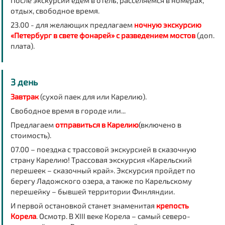
После экскурсий едем в отель, расселяемся в номерах,
отдых, свободное время.
23.00 - для желающих предлагаем
ночную экскурсию
«Петербург в свете фонарей» с разведением мостов
(доп.
плата).
3 день
Завтрак
(сухой паек для или Карелию).
Свободное время в городе или...
Предлагаем
отправиться в Карелию
(включено в
стоимость).
07.00 – поездка с трассовой экскурсией в сказочную
страну Карелию! Трассовая экскурсия «Карельский
перешеек – сказочный край». Экскурсия пройдет по
берегу Ладожского озера, а также по Карельскому
перешейку – бывшей территории Финляндии.
И первой остановкой станет знаменитая
крепость
Корела
. Осмотр. В XIII веке Корела – самый северо-