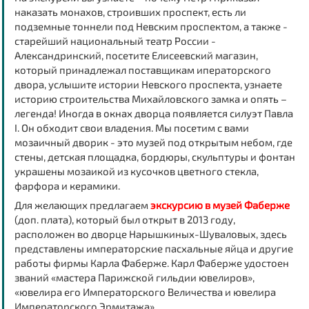
наказать монахов, строивших проспект, есть ли
подземные тоннели под Невским проспектом, а также -
старейший национальный театр России -
Александринский, посетите Елисеевский магазин,
который принадлежал поставщикам иператорского
двора, услышите истории Невского проспекта, узнаете
историю строительства Михайловского замка и опять –
легенда! Иногда в окнах дворца появляется силуэт Павла
I. Он обходит свои владения. Мы посетим с вами
мозаичный дворик - это музей под открытым небом, где
стены, детская площадка, бордюры, скульптуры и фонтан
украшены мозаикой из кусочков цветного стекла,
фарфора и керамики.
Для желающих предлагаем
экскурсию в музей Фаберже
(доп. плата), который был открыт в 2013 году,
расположен во дворце Нарышкиных-Шуваловых, здесь
представлены императорские пасхальные яйца и другие
работы фирмы Карла Фаберже. Карл Фаберже удостоен
званий «мастера Парижской гильдии ювелиров»,
«ювелира его Императорского Величества и ювелира
Императорского Эрмитажа».