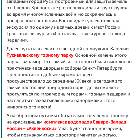
западный город Руси, построенный для защиты земель
от Шведов. Крепость не раз переходила «из рук в руки»
во время многочисленных войн, но сохранилась в
прекрасном состоянии. Вас ожидает увлекательная
экскурсия по одному из самых древних мест России!
Трассовая экскурсия «Сортавала – культурная столица
Карелии».
Далее путь наш лежит к еще одной жемчужине Карелии –
Рускеальскому горному парку
. Основной камень этого
парка – мрамор. Тот самый, из которого были выполнены
практически все дворцы и соборы Санкт-Петербурга.
Предприятия по добыче мрамора здесь
просуществовало до середины XX века, а сегодня это
самый настоящий природный парк, где вы сможете
прогуляться по «мраморным горам», горным пещерам и
насладиться захватывающими панорамами этого
живописного места!
А на обратном пути мы обязательно сделаем остановку
на красивейшем
комплексе водопадов Северо-Запада
России – «Ахвенкоски».
У вас будет свободное время,
чтобы познакомиться с достопримечательностью,