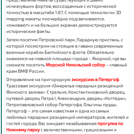
исчезнувших фортов, воссозданные с исторической
точностью в масштабе 1:87. С помощью технологии 3D
mapping макеты поочерёдно подсвечиваются,
«оживают» и на больших экранах демонстрируются
исторические факты.
Затем посетим Петровский парк, Парадную пристань, с
которой посмотрим на стоящие в гавани современные
военные корабли Балтийского флота. Обязательно
окажемся на главной площади города – Якорной, где вы
сможете посетить
Морской Никольский собор
– главный
храм ВМФ России.
Отправление на пригородную
экскурсию в Петергоф
.
Трассовая экскурсия «Ожерелье парадных резиденций
Финского залива»: Стрельня, Константиновский дворец,
путевой дворец Петра I, Александрия, дворец «Коттедж»,
Петропавловский собор Петергофа, Ольгины пруды.
Петергоф – это самая известная и одна из самых
любимых парадных резиденций императоров, жителей и
гостей города. Вас ожидает незабываемая
прогулка по
Нижнему парку
с величественными, грациозными и