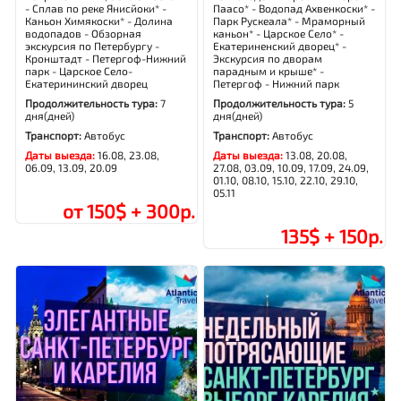
- Сплав по реке Янисйоки* -
Паасо* - Водопад Ахвенкоски* -
Каньон Химякоски* - Долина
Парк Рускеала* - Мраморный
водопадов - Обзорная
каньон* - Царское Село* -
экскурсия по Петербургу -
Екатериненский дворец* -
Кронштадт - Петергоф-Нижний
Экскурсия по дворам
парк - Царское Село-
парадным и крыше* -
Екатерининский дворец
Петергоф - Нижний парк
Продолжительность тура:
7
Продолжительность тура:
5
дня(дней)
дня(дней)
Транспорт:
Автобус
Транспорт:
Автобус
Даты выезда:
16.08, 23.08,
Даты выезда:
13.08, 20.08,
06.09, 13.09, 20.09
27.08, 03.09, 10.09, 17.09, 24.09,
01.10, 08.10, 15.10, 22.10, 29.10,
05.11
от 150$ + 300р.
135$ + 150р.