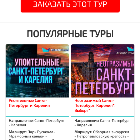
ЗАКАЗАТЬ ЭТОТ ТУР
ПОПУЛЯРНЫЕ ТУРЫ
Упоительные Санкт-
Неотразимый Санкт-
Петербург и Карелия
Петербург, Карелия*,
Выборг*
Направление:
Санкт-Петербург
Направление:
Санкт-Петербург
- Карелия
- Карелия
Маршрут:
Парк Рускеала-
Маршрут:
Обзорная экскурсия
Мраморный каньон -
- Петропавловскую крепость -