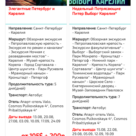
Элегантные Петербург и
Недельный Потрясающие
Карелия
Питер Выборг Карелия*
Направление:
Санкт-Петербург
Направление:
Санкт-Петербург
- Карелия
- Карелия
Маршрут:
Обзорная экскурсия
Маршрут:
Обзорная экскурсия
- Петропавловскую крепость -
- Петропавловская крепость -
Экскурсия по рекам и каналам*
Экскурсии факультативные* -
- Экскурсия Ночная с
Выборг - Выборгский замок -
разведением мостов* -
Парк Монрепо - Кронштадт -
Карелия - Музей-крепость
Петергоф - Нижний парк -
Корела - Город Сортавала -
Карелия* - Крепость Корела* -
Центр шунгита - Парк Рускеала
Сортавала* - Центр шунгита* -
- Мраморный каньон -
Тохминские водопады* - Парк
Кронштадт - Петергоф
Рускеала* - Мраморный
каньон* - Царское Село -
Продолжительность тура:
5
Екатерининский дворец -
дня(дней)
Музей-Заповедник Павловск
Транспорт:
Автобус
Продолжительность тура:
7
дня(дней)
Отель:
Апарт-отель Valo,
Cosmos Pulkovskaya 4*, Cosmos
Транспорт:
Автобус
Pribaltiyskaya 4*
Отель:
Апарт-отель Valo,
Даты выезда:
13.08, 20.08,
Cosmos Pulkovskaya 4*, Cosmos
27.08, 03.09, 10.09, 17.09, 24.09
Pribaltiyskaya 4*
Даты выезда:
15.08, 22.08,
29.08, 05.09, 12.09, 19.09
от 105$ + 200р.