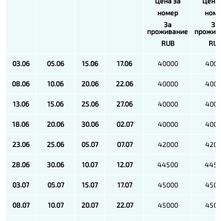
Цена за
Цена 
номер
ном
За
За
проживание
прожив
RUB
RU
03.06
05.06
15.06
17.06
40000
400
08.06
10.06
20.06
22.06
40000
400
13.06
15.06
25.06
27.06
40000
400
18.06
20.06
30.06
02.07
40000
400
23.06
25.06
05.07
07.07
42000
420
28.06
30.06
10.07
12.07
44500
445
03.07
05.07
15.07
17.07
45000
450
08.07
10.07
20.07
22.07
45000
450