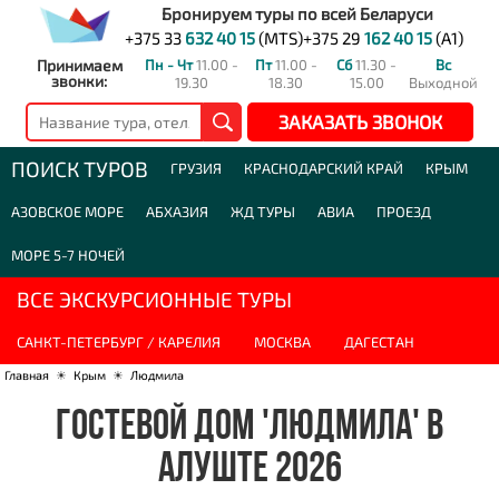
Бронируем туры по всей Беларуси
+375 33
632 40 15
(MTS)
+375 29
162 40 15
(A1)
Принимаем
Пн - Чт
11.00 -
Пт
11.00 -
Сб
11.30 -
Вс
звонки:
19.30
18.30
15.00
Выходной
ЗАКАЗАТЬ ЗВОНОК
ПОИСК ТУРОВ
ГРУЗИЯ
КРАСНОДАРСКИЙ КРАЙ
КРЫМ
АЗОВСКОЕ МОРЕ
АБХАЗИЯ
ЖД ТУРЫ
АВИА
ПРОЕЗД
МОРЕ 5-7 НОЧЕЙ
ВСЕ ЭКСКУРСИОННЫЕ ТУРЫ
САНКТ-ПЕТЕРБУРГ / КАРЕЛИЯ
МОСКВА
ДАГЕСТАН
Главная
☀
Крым
☀
Людмила
ГОСТЕВОЙ ДОМ 'ЛЮДМИЛА' В
АЛУШТЕ 2026