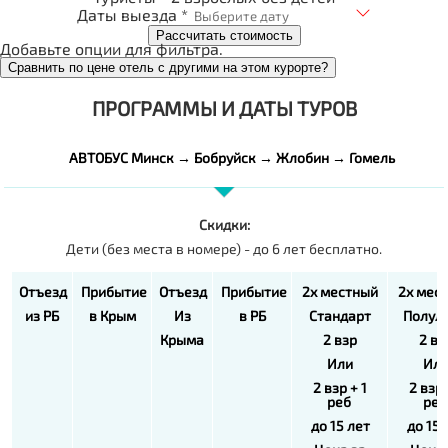
Даты выезда *
Рассчитать стоимость
Добавьте опции для фильтра.
Сравнить по цене отель с другими на этом курорте?
ПРОГРАММЫ И ДАТЫ ТУРОВ
АВТОБУС Минск → Бобруйск → Жлобин → Гомель
Скидки:
Дети (без места в номере) - до 6 лет бесплатно.
Отъезд
Прибытие
Отъезд
Прибытие
2х местный
2х мес
из РБ
в Крым
Из
в РБ
Стандарт
Полул
Крыма
2 взр
2 вз
Или
Ил
2 взр + 1
2 взр 
реб
реб
до 15 лет
до 15 