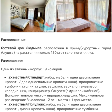
Расположение:
Гостевой дом Людмила
расположен в Крыму(курортный город
Алушта) на расстоянии около 150 м от галечного пляжа.
Размещение:
Один 4х этажный корпус. 19 номеров.
2х местный Стандарт
:
набор мебели, одна двуспальная
кровать / две односпальные кровати, шкаф, прикроватные
тумбочки, столик, стулья, вешалка, зеркало, телевизор,
холодильник, кондиционер. Санузел (с душевой кабиной).
Дополнительное место – еврораскладушка. Максимальное
размещение 3 человека– 2 осн. места + 1 доп. место.
2х местный Полулюкс
:
набор мебели, одна двуспальная
кровать, диван-кровать, шкаф, прикроватные тумбочки,