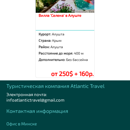
Вилла 'Селена' в Алуште
Курорт:
Алушта
Страна:
Крым
Район:
Алушта
Расстояние до моря:
400 м
Дополнительно:
Без бассейна
от 250$ + 160р.
Туристическая компания Аtlantic Travel
Электронная почта:
infoatlantictravel@gmail.com
Контактная информация
Офис в Минске