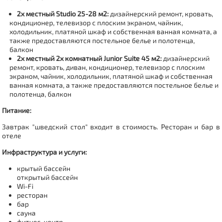
2х местный Studio 25-28 м2:
дизайнерский ремонт, кровать,
кондиционер, телевизор с плоским экраном, чайник,
холодильник, платяной шкаф и собственная ванная комната, а
также предоставляются постельное белье и полотенца,
балкон
2х местный 2х комнатный
Junior Suite
45 м2:
дизайнерский
ремонт, кровать, диван, кондиционер, телевизор с плоским
экраном, чайник, холодильник, платяной шкаф и собственная
ванная комната, а также предоставляются постельное белье и
полотенца, балкон
Питание:
Завтрак "шведский стол" входит в стоимость. Ресторан и бар в
отеле
Инфраструктура и услуги:
крытый бассейн
открытый бассейн
Wi-Fi
ресторан
бар
сауна
фитнес-центр