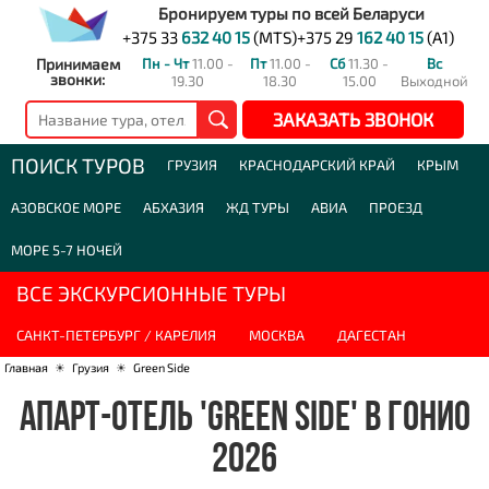
Бронируем туры по всей Беларуси
+375 33
632 40 15
(MTS)
+375 29
162 40 15
(A1)
Принимаем
Пн - Чт
11.00 -
Пт
11.00 -
Сб
11.30 -
Вс
звонки:
19.30
18.30
15.00
Выходной
ЗАКАЗАТЬ ЗВОНОК
ПОИСК ТУРОВ
ГРУЗИЯ
КРАСНОДАРСКИЙ КРАЙ
КРЫМ
АЗОВСКОЕ МОРЕ
АБХАЗИЯ
ЖД ТУРЫ
АВИА
ПРОЕЗД
МОРЕ 5-7 НОЧЕЙ
ВСЕ ЭКСКУРСИОННЫЕ ТУРЫ
САНКТ-ПЕТЕРБУРГ / КАРЕЛИЯ
МОСКВА
ДАГЕСТАН
Главная
☀
Грузия
☀
Green Side
АПАРТ-ОТЕЛЬ 'GREEN SIDE' В ГОНИО
2026