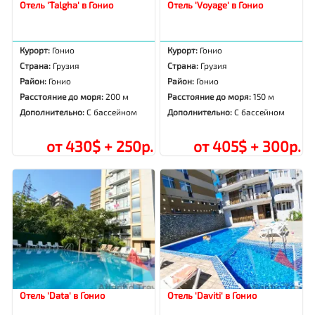
Отель 'Talgha' в Гонио
Отель 'Voyage' в Гонио
Курорт:
Гонио
Курорт:
Гонио
Страна:
Грузия
Страна:
Грузия
Район:
Гонио
Район:
Гонио
Расстояние до моря:
200 м
Расстояние до моря:
150 м
Дополнительно:
С бассейном
Дополнительно:
С бассейном
от 430$ + 250р.
от 405$ + 300р.
Отель 'Data' в Гонио
Отель 'Daviti' в Гонио