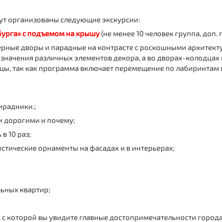
ут организованы следующие экскурсии:
бурга» с подъемом на крышу
(не менее 10 человек группа, доп. 
ерные дворы и парадные на контрасте с роскошными архитек
значения различных элементов декора, а во дворах-колодцах
лицы, так как программа включает перемещение по лабиринта
ирадники.;
и дорогими и почему;
в 10 раз;
стические орнаменты на фасадах и в интерьерах;
льных квартир;
с которой вы увидите главные достопримечательности город