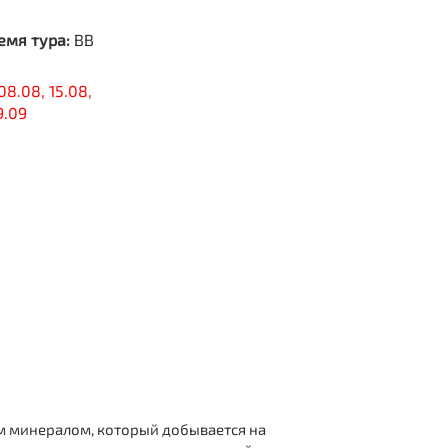
емя тура:
BB
08.08, 15.08,
9.09
м минералом, который добывается на