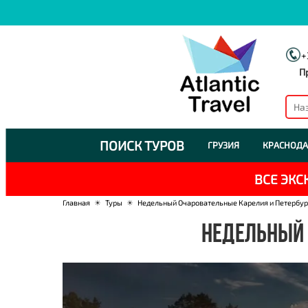
+
П
ПОИСК ТУРОВ
ГРУЗИЯ
КРАСНОДА
ВСЕ ЭК
Главная
☀
Туры
☀
Недельный Очаровательные Карелия и Петербу
НЕДЕЛЬНЫЙ 