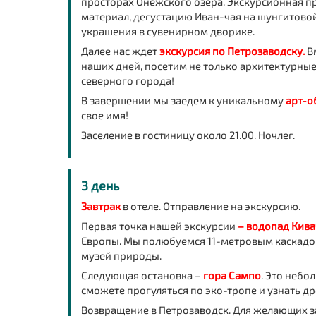
просторах Онежского озера. Экскурсионная п
материал, дегустацию Иван-чая на шунгитовой
украшения в сувенирном дворике.
Далее нас ждет
экскурсия по Петрозаводску.
Вм
наших дней, посетим не только архитектурные
северного города!
В завершении мы заедем к уникальному
арт-о
свое имя!
Заселение в гостиницу около 21.00. Ночлег.
3 день
Завтрак
в отеле. Отправление на экскурсию.
Первая точка нашей экскурсии
– водопад Кива
Европы. Мы полюбуемся 11-метровым каскадом
музей природы.
Следующая остановка –
гора Сампо
. Это небо
сможете прогуляться по эко-тропе и узнать др
Возвращение в Петрозаводск. Для желающих за