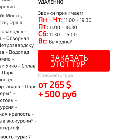
УДАЛЕННО
арелия
Звонки принимаем:
из:
Минск,
Пн - Чт:
11.00 - 19.30
бск, Орша
Пт:
11.00 - 18.30
розаводск -
Сб:
11.30 - 15.00
 - Обзорная
Вс:
Выходной
Петрозаводску
ев - Водопад
ЗАКАЗАТЬ
ампо -
ЭТОТ ТУР
и Укко - Сплав
- Парк
Стоимость тура
допад
от 265 $
ортавала - Парк
+ 500 руб
еры* -
стоек -
урсия -
ая крепость -
е экскурсии* -
Петергоф
ность тура:
7