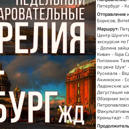
Петербург - К
Отправление 
Борисов, Вите
Маршрут:
Пет
Центр Шунгита
экскурсия по 
- Долина зайц
Кивач - Гора С
Питомник Талв
по реке Шуя* 
Рускеала - Во
Ахинкоски - С
Ладожские шх
Дегустация на
Обзорная экск
Петропавловск
Факультативны
Кронштадт - 
Продолжитель