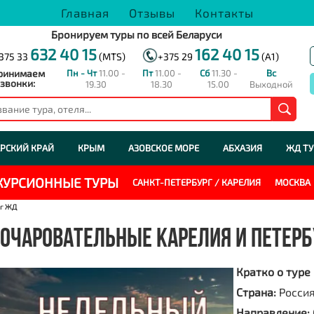
Главная
Отзывы
Контакты
Бронируем туры по всей Беларуси
632 40 15
162 40 15
375 33
(MTS)
+375 29
(A1)
ринимаем
Пн - Чт
11.00 -
Пт
11.00 -
Сб
11.30 -
Вс
звонки:
19.30
18.30
15.00
Выходной
РСКИЙ КРАЙ
КРЫМ
АЗОВСКОЕ МОРЕ
АБХАЗИЯ
ЖД Т
СКУРСИОННЫЕ ТУРЫ
САНКТ-ПЕТЕРБУРГ / КАРЕЛИЯ
МОСКВА
рг ЖД
ОЧАРОВАТЕЛЬНЫЕ КАРЕЛИЯ И ПЕТЕРБ
Кратко о туре
Страна:
Росси
Направление: