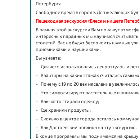
Петербурга.
Свободное время в городе. Для желающих буд
Пешеходная экскурсия «Блеск и нищета Петер
В рамках этой экскурсии Вам покажут атмосф
интересных парадных мы научимся считывать 
столетий. Вас не будут беспокоить шумные у
приемниками и наушниками.
Вы узнаете:
- Для чего использовались декроттуары и рет
- Квартиры на каких этажах считались самым
- Почему с 19 по 20 век население увеличилось 
- Что символизируют растительные и анимали
- Как часто стирали одежду;
- Где хранили продукты;
- Сколько в центре города осталось коммуна
- Как Достоевский повлиял на эту экскурсию.
В конце программы мы поднимемся на крышу, 