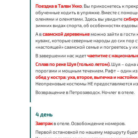
Поездка в Талви Укко
. Вы прикоснетесь к прек
обученные ходить в упряжке. Вместе с помощ
оленями и оленятами. Здесь вы увидите
сибирс
зимних видах спорта, об особенностях ездовы
А в
саамской деревеньке
можно зайти в гости
кувакс, которые северные народы до сих пор с
«настоящей» саамской семье и погреетесь у и
В завершении нас ждет
чаепитие с националь
Сплав по реке Шуя (только летом).
Шуя – одна и
порогами и мощным течением. Рафт – один из 
обед у костра: уха, второе, выпечка и настойки
Неопреновые костюмы НЕ предоставляются из-з
Возвращение в Петрозаводск. Ночлег в отеле.
4 день
Завтрак
в отеле. Освобождение номеров.
Первой остановкой по нашему маршруту буде