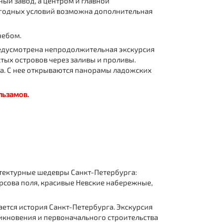
й завод, а центром и главной
погодных условий возможна дополнительная
небом.
предусмотрена непродолжительная экскурсия
стых островов через заливы и проливы.
ала. С нее открываются панорамы ладожских
льзамов.
итектурные шедевры Санкт-Петербурга:
рсова поля, красивые Невские набережные,
ается история Санкт-Петербурга. Экскурсия
никновения и первоначального строительства