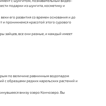
римент с шунгитом, познавательный видео-
рести подарки из шунгита, косметику и
вехи его развития со времен основания и до
т и проникнемся красотой этого сурового
уры зайцев, все они разные, и каждый имеет
 вторым по величине равнинным водопадом
ий с образцами редких карельских растений и
кинувшееся внизу озеро Кончозеро. Вы