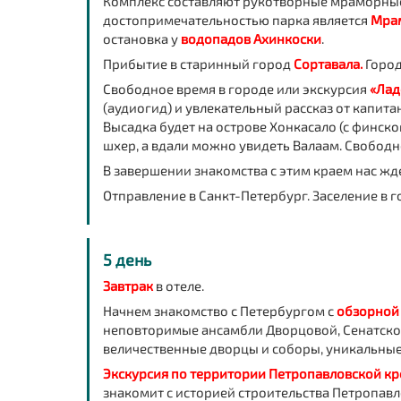
Комплекс составляют рукотворные мраморные
достопримечательностью парка является
Мра
остановка у
водопадов Ахинкоски
.
Прибытие в старинный город
Сортавала.
Город
Свободное время в городе или экскурсия
«Лад
(аудиогид) и увлекательный рассказ от капита
Высадка будет на острове Хонкасало (с финско
шхер, а вдали можно увидеть Валаам. Свободн
В завершении знакомства с этим краем нас жд
Отправление в Санкт-Петербург. Заселение в г
5 день
Завтрак
в отеле.
Начнем знакомство с Петербургом с
обзорной
неповторимые ансамбли Дворцовой, Сенатской
величественные дворцы и соборы, уникальные
Экскурсия по территории Петропавловской кр
знакомит с историей строительства Петропавл