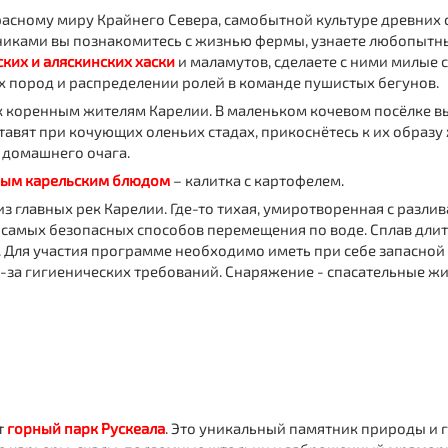
расному миру Крайнего Севера, самобытной культуре древних с
никами вы познакомитесь с жизнью фермы, узнаете любопытны
ких и аляскинских хаски
и маламутов, сделаете с ними милые 
х пород и распределении ролей в команде пушистых бегунов.
 к коренным жителям Карелии. В маленьком кочевом посёлке 
тавят при кочующих оленьих стадах, прикоснётесь к их образу ж
х домашнего очага.
ным карельским блюдом
– калитка с картофелем.
з главных рек Карелии. Где-то тихая, умиротворенная с разлив
самых безопасных способов перемещения по воде. Сплав длится
. Для участия программе необходимо иметь при себе запасной
а гигиенических требований. Снаряжение - спасательные жиле
т
горный парк Рускеала
. Это уникальный памятник природы 