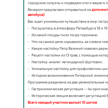
городские силуэты и подведем итоги вашего 
Вечером предлагаем отправиться на
дополнит
автобуса)
Вас ждет уникальное путешествие в мир гастр
- Погрузитесь в атмосферу Петербурга 18 и 19 
- Из какой посуды пили тогда горожане;
- Что на самом деле скрывалось за словом «ка
- Какую настойку Петр Великий повелел держ
- Рецепт настойки из 13 трав, с помощью кото
- Настойку-аналог легендарной Шустовки;
- Уникальную настойку для профилактики цин
- Историю возникновения Питерской лимончел
Программа разделена на две увлекательные ча
- Гастрономическая дегустация — 4х оригина
- Историческая лекция включает дегустацию 6
Всего каждый участник выпьет 10 шотов