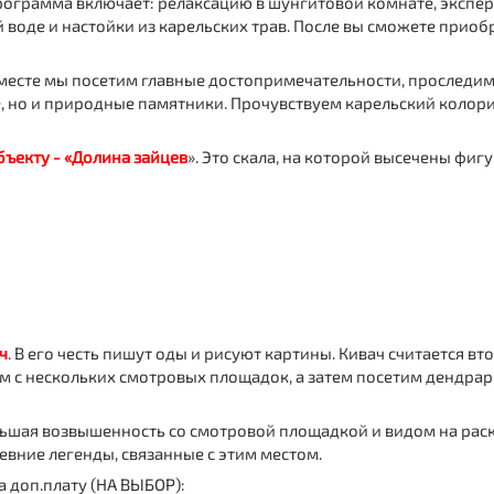
рограмма включает: релаксацию в шунгитовой комнате, экспе
 воде и настойки из карельских трав. После вы сможете приоб
есте мы посетим главные достопримечательности, проследим 
, но и природные памятники. Прочувствуем карельский колори
бъекту - «Долина зайцев
». Это скала, на которой высечены фиг
ч
. В его честь пишут оды и рисуют картины. Кивач считается
 с нескольких смотровых площадок, а затем посетим дендрар
льшая возвышенность со смотровой площадкой и видом на рас
евние легенды, связанные с этим местом.
 доп.плату (НА ВЫБОР):