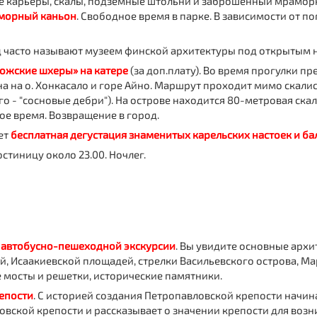
 карьеры, скалы, подземные штольни и заброшенный мраморны
морный каньон
. Свободное время в парке. В зависимости от 
 часто называют музеем финской архитектуры под открытым 
ожские шхеры» на катере
(за доп.плату). Во время прогулки 
на на о. Хонкасало и горе Айно. Маршрут проходит мимо скали
го - "сосновые дебри"). На острове находится 80-метровая ск
ое время. Возвращение в город.
ет
бесплатная дегустация знаменитых карельских настоек и ба
остиницу около 23.00. Ночлег.
 автобусно-пешеходной экскурсии
. Вы увидите основные арх
, Исаакиевской площадей, стрелки Васильевского острова, Ма
 мосты и решетки, исторические памятники.
епости
. С историей создания Петропавловской крепости начин
овской крепости и рассказывает о значении крепости для воз