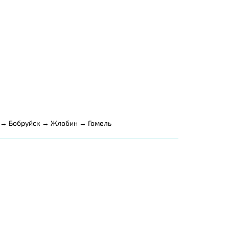
 → Бобруйск → Жлобин → Гомель