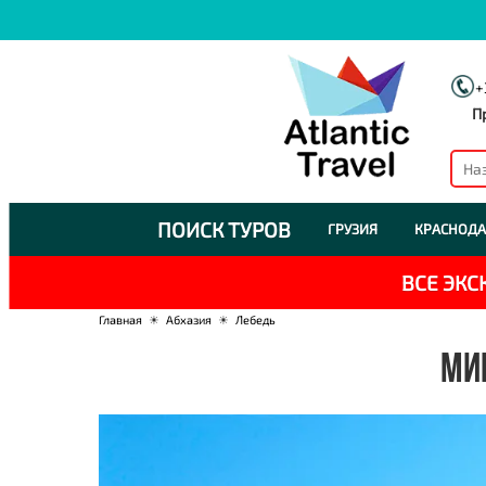
+
П
ПОИСК ТУРОВ
ГРУЗИЯ
КРАСНОДА
ВСЕ ЭК
Главная
☀
Абхазия
☀
Лебедь
МИН