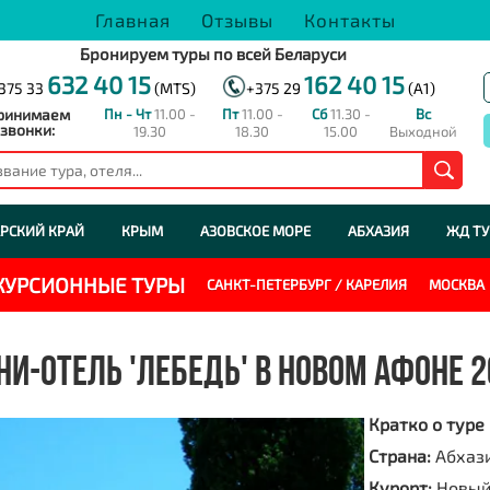
Главная
Отзывы
Контакты
Бронируем туры по всей Беларуси
632 40 15
162 40 15
375 33
(MTS)
+375 29
(A1)
ринимаем
Пн - Чт
11.00 -
Пт
11.00 -
Сб
11.30 -
Вс
звонки:
19.30
18.30
15.00
Выходной
РСКИЙ КРАЙ
КРЫМ
АЗОВСКОЕ МОРЕ
АБХАЗИЯ
ЖД Т
СКУРСИОННЫЕ ТУРЫ
САНКТ-ПЕТЕРБУРГ / КАРЕЛИЯ
МОСКВА
И-ОТЕЛЬ 'ЛЕБЕДЬ' В НОВОМ АФОНЕ 2
Кратко о туре
Страна:
Абхаз
Курорт:
Новый