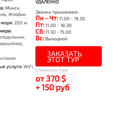
УДАЛЕННО
из:
Минск,
Звонки принимаем:
ель, Жлобин
Пн - Чт:
11.00 - 19.30
 моря:
200 м
Пт:
11.00 - 18.30
Сб:
мера:
11.30 - 15.00
олодильник,
Вс:
Выходной
ндиционер,
ЗАКАЗАТЬ
ЭТОТ ТУР
питания
е услуги:
WiFi,
Стоимость тура
от 370 $
+ 150 руб