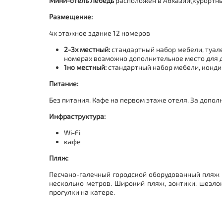
Мини-отель Лебедь
расположен в Абхазии(курортн
Размещение:
4х этажное здание 12
номеров
2-3х местный:
стандартный набор мебели, туале
номерах возможно дополнительное место для де
1но местный:
стандартный набор мебели, кондиц
Питание:
Без питания.
Кафе на первом этаже отеля. За дополн
Инфраструктура:
Wi-Fi
кафе
Пляж:
Песчано-галечный городской оборудованный пляж в 
несколько метров. Широкий пляж, зонтики, шезло
прогулки на катере.