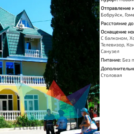
Отправление 
Бобруйск, Гом
Расстояние до
Оснащение но
С балконом, Х
Телевизор, Ко
Санузел
Питание:
Без 
Дополнительны
Столовая