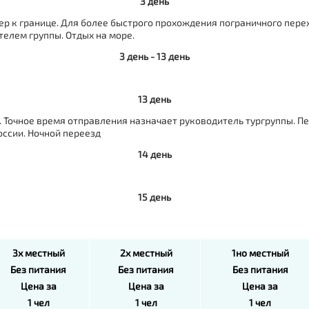
3 день
длер к границе. Для более быстрого прохождения пограничного пер
телем группы. Отдых на море.
3 день - 13 день
13 день
. Точное время отправления назначает руководитель тургруппы. 
оссии. Ночной переезд
14 день
15 день
3х местный
2х местный
1но местный
Без питания
Без питания
Без питания
Цена за
Цена за
Цена за
1 чел
1 чел
1 чел