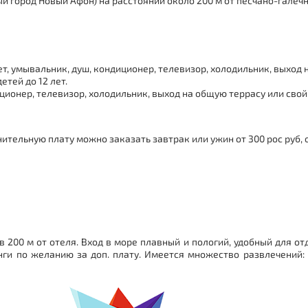
ый город
Новый Афон
) на расстоянии около 200 м от песчано-галеч
т, умывальник, душ, кондиционер, телевизор, холодильник, выход 
тей до 12 лет.
ионер, телевизор, холодильник, выход на общую террасу или свой
ительную плату можно заказать завтрак или ужин от 300 рос руб, о
200 м от отеля. Вход в море плавный и пологий, удобный для отды
нги по желанию за доп. плату. Имеется множество развлечений: 