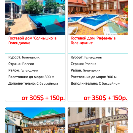
Гостевой дом 'Солнышко' в
Гостевой дом 'Рафаэль' в
Геленджике
Геленджике
Курорт:
Геленджик
Курорт:
Геленджик
Страна:
Россия
Страна:
Россия
Район:
Геленджик
Район:
Геленджик
Расстояние до моря:
800 м
Расстояние до моря:
900 м
Дополнительно:
С бассейном
Дополнительно:
С бассейном
от 305$ + 150р.
от 350$ + 150р.