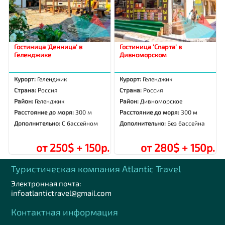
Гостиница 'Денница' в
Гостиница 'Спарта' в
Геленджике
Дивноморском
Курорт:
Геленджик
Курорт:
Геленджик
Страна:
Россия
Страна:
Россия
Район:
Геленджик
Район:
Дивноморское
Расстояние до моря:
300 м
Расстояние до моря:
300 м
Дополнительно:
С бассейном
Дополнительно:
Без бассейна
от 250$ + 150р.
от 280$ + 150р.
Туристическая компания Аtlantic Travel
Электронная почта:
infoatlantictravel@gmail.com
Контактная информация