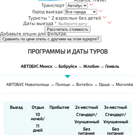
Транспорт
Город выезда
Туристы *
2 взрослых без детей
Даты выезда *
Рассчитать стоимость
Добавьте опции для фильтра.
Сравнить по цене отель с другими на этом курорте?
ПРОГРАММЫ И ДАТЫ ТУРОВ
АВТОБУС Минск → Бобруйск → Жлобин → Гомель
АВТОБУС Новополоцк → Полоцк → Витебск → Орша → Могилёв
Выезд
Отдых
Прибытие
2х местный
3х местный
10
Стандарт/
Стандарт/
ночей/
Улучшенный
Улучшенный
У
11
Без
Без
дней
питания
питания