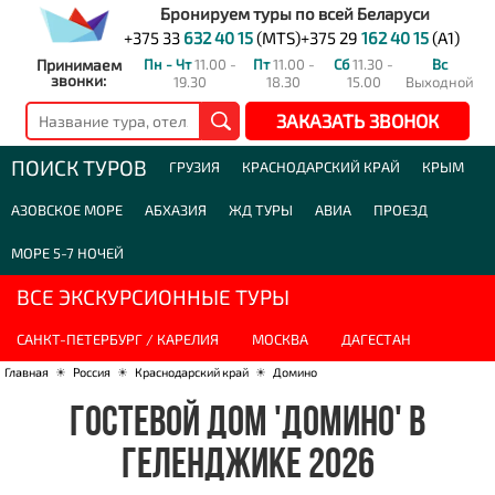
Бронируем туры по всей Беларуси
+375 33
632 40 15
(MTS)
+375 29
162 40 15
(A1)
Принимаем
Пн - Чт
11.00 -
Пт
11.00 -
Сб
11.30 -
Вс
звонки:
19.30
18.30
15.00
Выходной
ЗАКАЗАТЬ ЗВОНОК
ПОИСК ТУРОВ
ГРУЗИЯ
КРАСНОДАРСКИЙ КРАЙ
КРЫМ
АЗОВСКОЕ МОРЕ
АБХАЗИЯ
ЖД ТУРЫ
АВИА
ПРОЕЗД
МОРЕ 5-7 НОЧЕЙ
ВСЕ ЭКСКУРСИОННЫЕ ТУРЫ
САНКТ-ПЕТЕРБУРГ / КАРЕЛИЯ
МОСКВА
ДАГЕСТАН
Главная
☀
Россия
☀
Краснодарский край
☀
Домино
ГОСТЕВОЙ ДОМ 'ДОМИНО' В
ГЕЛЕНДЖИКЕ 2026