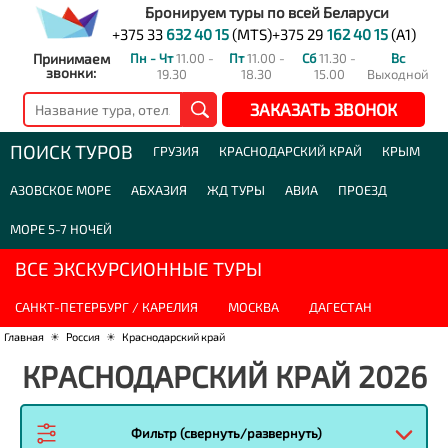
Бронируем туры по всей Беларуси
+375 33
632 40 15
(MTS)
+375 29
162 40 15
(A1)
Принимаем
Пн - Чт
11.00 -
Пт
11.00 -
Сб
11.30 -
Вс
звонки:
19.30
18.30
15.00
Выходной
ЗАКАЗАТЬ ЗВОНОК
ПОИСК ТУРОВ
ГРУЗИЯ
КРАСНОДАРСКИЙ КРАЙ
КРЫМ
АЗОВСКОЕ МОРЕ
АБХАЗИЯ
ЖД ТУРЫ
АВИА
ПРОЕЗД
МОРЕ 5-7 НОЧЕЙ
ВСЕ ЭКСКУРСИОННЫЕ ТУРЫ
САНКТ-ПЕТЕРБУРГ / КАРЕЛИЯ
МОСКВА
ДАГЕСТАН
Главная
☀
Россия
☀
Краснодарский край
КРАСНОДАРСКИЙ КРАЙ 2026
Фильтр (свернуть/развернуть)