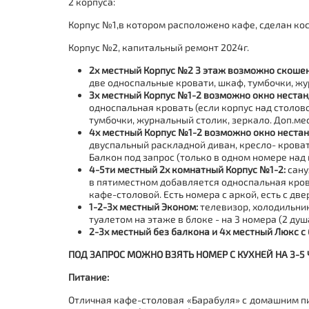
2 корпуса:
Корпус №1,в котором расположено кафе, сделан ко
Корпус №2, капитальный ремонт 2024г.
2х местный Корпус №2 3 этаж возможно скошен 
две односпальные кровати, шкаф, тумбочки, жур
3х местный
Корпус №1-2
возможно окно нестан
односпальная кровать (если корпус над столово
тумбочки, журнальный столик, зеркало. Доп.ме
4х местный
Корпус №1-2
возможно окно нестан
двуспальный раскладной диван, кресло- кроват
Балкон под запрос (только в одном номере над
4-5ти местный 2х комнатный
Корпус №1-2
:
сану
в пятиместном добавляется односпальная крова
кафе-столовой. Есть номера с аркой, есть с две
1-2-3х местный Эконом:
телевизор, холодильник
туалетом на этаже в блоке - на 3 номера (2 душ
2-3х местный без балкона и 4х местный Люкс с
ПОД ЗАПРОС МОЖНО ВЗЯТЬ НОМЕР С КУХНЕЙ НА 3-5 
Питание:
Отличная кафе-столовая «Барабуля» с домашним пи