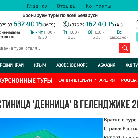
Главная
Отзывы
Контакты
Бронируем туры по всей Беларуси
632 40 15
162 40 15
375 33
(MTS)
+375 29
(A1)
ринимаем
Пн - Чт
11.00 -
Пт
11.00 -
Сб
11.30 -
Вс
звонки:
19.30
18.30
15.00
Выходной
РСКИЙ КРАЙ
КРЫМ
АЗОВСКОЕ МОРЕ
АБХАЗИЯ
ЖД Т
СКУРСИОННЫЕ ТУРЫ
САНКТ-ПЕТЕРБУРГ / КАРЕЛИЯ
МОСКВА
СТИНИЦА 'ДЕННИЦА' В ГЕЛЕНДЖИКЕ 2
Кратко о туре
Страна:
Росси
Курорт:
Гелен