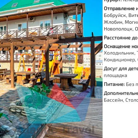
Отправление 
Бобруйск, Вите
Жлобин, Моги
Новополоцк, 
Расстояние до
Оснащение но
Холодильник, 
Кондиционер, 
Досуг для дете
площадка
Питание:
Без 
Дополнительны
Бассейн, Стол