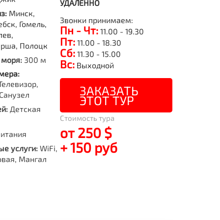
УДАЛЕННО
из:
Минск,
Звонки принимаем:
бск, Гомель,
Пн - Чт:
11.00 - 19.30
лев,
Пт:
11.00 - 18.30
Орша, Полоцк
Сб:
11.30 - 15.00
 моря:
300 м
Вс:
Выходной
мера:
Телевизор,
ЗАКАЗАТЬ
Санузел
ЭТОТ ТУР
й:
Детская
Стоимость тура
от 250 $
питания
+ 150 руб
е услуги:
WiFi,
овая, Мангал