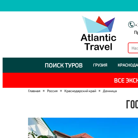
+
П
ПОИСК ТУРОВ
ГРУЗИЯ
КРАСНОДА
ВСЕ ЭК
Главная
☀
Россия
☀
Краснодарский край
☀
Денница
ГО