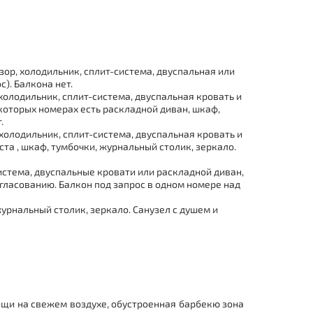
зор, холодильник, сплит-система, двуспальная или
). Балкона нет.
холодильник, сплит-система, двуспальная кровать и
некоторых номерах есть раскладной диван, шкаф,
.
холодильник, сплит-система, двуспальная кровать и
та , шкаф, тумбочки, журнальный столик, зеркало.
система, двуспальные кровати или раскладной диван,
гласованию. Балкон под запрос в одном номере над
журнальный столик, зеркало
.
Санузел с душем и
ищи на свежем воздухе, обустроенная барбекю зона