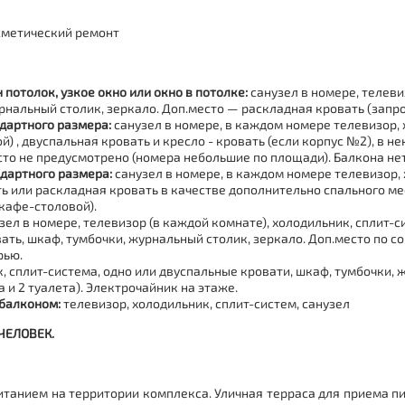
сметический ремонт
потолок, узкое окно или окно в потолке:
санузел в номере, телеви
нальный столик, зеркало. Доп.место — раскладная кровать (запрос
дартного размера:
санузел в номере, в каждом номере телевизор, 
й) , двуспальная кровать и кресло - кровать (если корпус №2), в 
сто не предусмотрено (номера небольшие по площади). Балкона нет
дартного размера:
санузел в номере, в каждом номере телевизор, 
ь или раскладная кровать в качестве дополнительно спального мес
 кафе-столовой).
зел в номере, телевизор (в каждой комнате), холодильник, сплит-
ть, шкаф, тумбочки, журнальный столик, зеркало. Доп.место по со
рью.
, сплит-система, одно или двуспальные кровати, шкаф, тумбочки, 
а и 2 туалета). Электрочайник на этаже.
 балконом:
телевизор, холодильник, сплит-систем, санузел
ЧЕЛОВЕК.
танием на территории комплекса. Уличная терраса для приема п