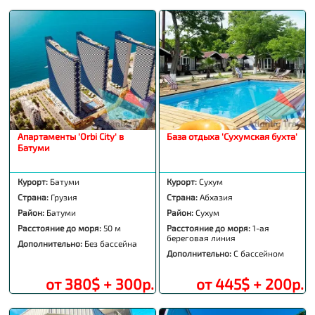
Апартаменты 'Orbi City' в
База отдыха 'Сухумская бухта'
Батуми
Курорт:
Батуми
Курорт:
Сухум
Страна:
Грузия
Страна:
Абхазия
Район:
Батуми
Район:
Сухум
Расстояние до моря:
50 м
Расстояние до моря:
1-ая
береговая линия
Дополнительно:
Без бассейна
Дополнительно:
С бассейном
от 380$ + 300р.
от 445$ + 200р.