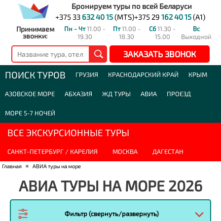
Бронируем туры по всей Беларуси
+375 33
632 40 15
(MTS)
+375 29
162 40 15
(A1)
Принимаем
Пн - Чт
11.00 -
Пт
11.00 -
Сб
11.30 -
Вс
звонки:
19.30
18.30
15.00
Выходной
ЗАКАЗАТЬ ЗВОНОК
ПОИСК ТУРОВ
ГРУЗИЯ
КРАСНОДАРСКИЙ КРАЙ
КРЫМ
АЗОВСКОЕ МОРЕ
АБХАЗИЯ
ЖД ТУРЫ
АВИА
ПРОЕЗД
МОРЕ 5-7 НОЧЕЙ
ВСЕ ЭКСКУРСИОННЫЕ ТУРЫ
САНКТ-ПЕТЕРБУРГ / КАРЕЛИЯ
МОСКВА
ДАГЕСТАН
Главная
☀
АВИА туры на море
АВИА ТУРЫ НА МОРЕ 2026
Фильтр (свернуть/развернуть)