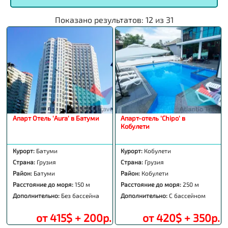
Показано результатов:
12
из
31
Апарт Отель 'Aura' в Батуми
Апарт-отель 'Chipo' в
Кобулети
Курорт:
Батуми
Курорт:
Кобулети
Страна:
Грузия
Страна:
Грузия
Район:
Батуми
Район:
Кобулети
Расстояние до моря:
150 м
Расстояние до моря:
250 м
Дополнительно:
Без бассейна
Дополнительно:
С бассейном
от 415$ + 200р.
от 420$ + 350р.