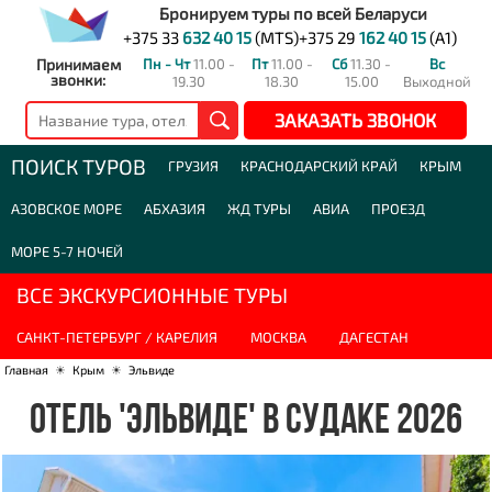
Бронируем туры по всей Беларуси
+375 33
632 40 15
(MTS)
+375 29
162 40 15
(A1)
Принимаем
Пн - Чт
11.00 -
Пт
11.00 -
Сб
11.30 -
Вс
звонки:
19.30
18.30
15.00
Выходной
ЗАКАЗАТЬ ЗВОНОК
ПОИСК ТУРОВ
ГРУЗИЯ
КРАСНОДАРСКИЙ КРАЙ
КРЫМ
АЗОВСКОЕ МОРЕ
АБХАЗИЯ
ЖД ТУРЫ
АВИА
ПРОЕЗД
МОРЕ 5-7 НОЧЕЙ
ВСЕ ЭКСКУРСИОННЫЕ ТУРЫ
САНКТ-ПЕТЕРБУРГ / КАРЕЛИЯ
МОСКВА
ДАГЕСТАН
Главная
☀
Крым
☀
Эльвиде
ОТЕЛЬ 'ЭЛЬВИДЕ' В СУДАКЕ 2026