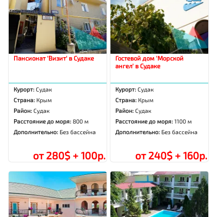
Пансионат 'Визит' в Судаке
Гостевой дом 'Морской
ангел' в Судаке
Курорт:
Судак
Курорт:
Судак
Страна:
Крым
Страна:
Крым
Район:
Судак
Район:
Судак
Расстояние до моря:
800 м
Расстояние до моря:
1100 м
Дополнительно:
Без бассейна
Дополнительно:
Без бассейна
от 280$ + 100р.
от 240$ + 160р.