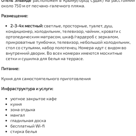
Отель Эльвиде
расположен в Крыму(город Судак) на расстоянии
около 750 м от песчано-галечного пляжа.
Размещение:
2-3-4х местный:
светлые, просторные, туалет, душ,
кондиционер, холодильник, телевизор, чайник, кровати с
ортопедическим матрасом, шкаф/гардероб с зеркалом,
прикроватные тумбочки, телевизор, небольшой холодильник,
стол со стульями, набор полотенец. Номера идут с видом во
внутренний дворик. Во всех номерах имеются москитные
сетки и сушилка для белья на террасе.
Питание:
Кухня для самостоятельного приготовления
Инфраструктура и услуги:
уютное закрытое кафе
кухня
зона отдыха
мангал
гладильная доска
бесплатный Wi-fi
стирка белья